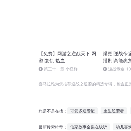
【免费】网游之逆战天下|网
爆更|逆战帝途
游|复仇|热血
播剧|高能爽
第三十一章 小怪样
逆战帝途-10
喜马拉雅为您推荐逆战之逆袭的精选专辑，包含正
可爱多逆袭记
重生逆袭者
您是不是在找：
快穿之逆袭人生
重生后我逆
仙家故事全集在线听
幼儿喜
最新搜索推荐：