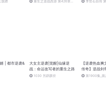
天放蹭
重生之逆战西游 第426章
李世石自传 第
（完）
婿 | 都市逆袭&
大女主逆袭|觉醒|仙缘逆
【逆袭热血爽
战：命运改写者的重生之路
传奇】逆战剑
1030 另辟蹊径
第1900集_