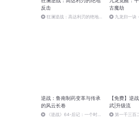
狂澜逆战：高达利刃的绝地
九龙觉醒：平
反击
古魔劫
狂澜逆战：高达利刃的绝地反
九龙归一诀 - 
击-291
逆战：鲁南制药变革与传承
【免费】逆战
的风云长卷
武|升级流
《逆战》64-后记：一个时代
第一千三百
有一个时代的英雄