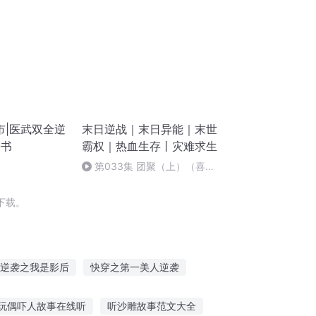
市|医武双全逆
末日逆战｜末日异能｜末世
子书
霸权｜热血生存丨灾难求生
第033集 团聚（上）（喜欢
请点赞、订阅、关注、五星好评
哦）
下载。
逆袭之我是影后
快穿之第一美人逆袭
三国逆袭
穿越逆袭记
玩偶吓人故事在线听
听沙雕故事范文大全