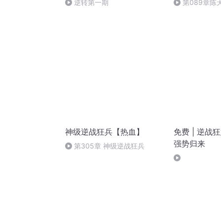
逆转第一期
第089章陈
神级逆战狂兵【热血】
免费 | 逆战狂
强势归来
第305章 神级逆战狂兵