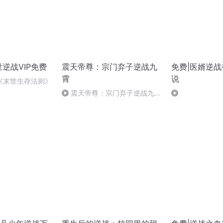
逆战VIP免费
震天帝尊：宗门弃子逆战九
免费|医婿逆战
霄
说
《末世生存法则》
震天帝尊：宗门弃子逆战九
霄-1044