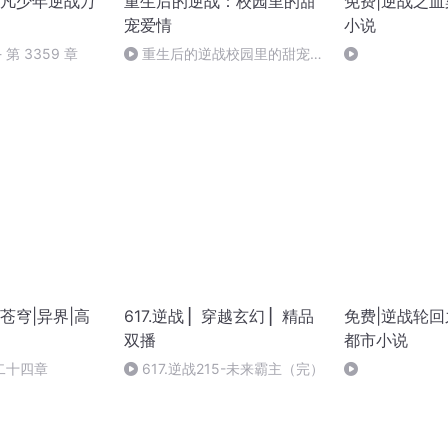
凡少年逆战万
重生后的逆战：校园里的甜
免费|逆战之血
宠爱情
小说
第 3359 章
重生后的逆战校园里的甜宠爱
情-第374章
苍穹|异界|高
617.逆战 ▏穿越玄幻 ▏精品
免费|逆战轮回
双播
都市小说
二十四章
617.逆战215-未来霸主（完）