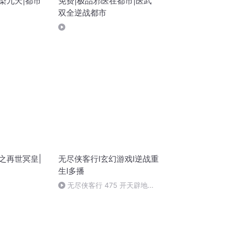
染九天|都市
免费|极品邪医在都市|医武
双全逆战都市
之再世冥皇|
无尽侠客行I玄幻游戏I逆战重
生I多播
无尽侠客行 475 开天辟地
（完）