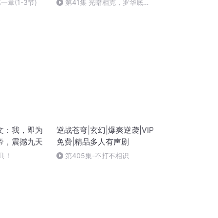
一章(1-3节)
第41集 光暗相克，罗华底牌
尽出猎杀巨龙
文：我，即为
逆战苍穹|玄幻|爆爽逆袭|VIP
帝，震撼九天
免费|精品多人有声剧
面具！
第405集-不打不相识