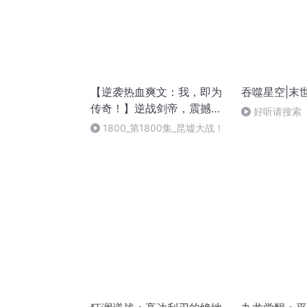
【逆袭热血爽文：我，即为
吞噬星空|末世
传奇！】逆战剑帝，震撼九
好听请搜索
天
1800_第1800集_昆墟大战！