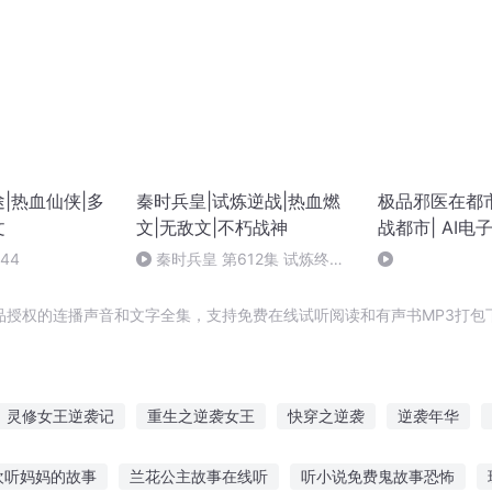
|热血仙侠|多
秦时兵皇|试炼逆战|热血燃
极品邪医在都
文
文|无敌文|不朽战神
战都市| AI电
44
秦时兵皇 第612集 试炼终结
（完）
品授权的连播声音和文字全集，支持免费在线试听阅读和有声书MP3打包
灵修女王逆袭记
重生之逆袭女王
快穿之逆袭
逆袭年华
袭了女主
快穿之女主逆袭之路
从斗罗开始逆袭
逆天之袭
欢听妈妈的故事
兰花公主故事在线听
听小说免费鬼故事恐怖