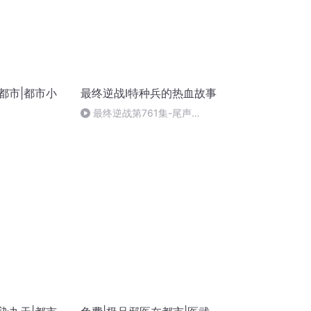
都市|都市小
最终逆战I特种兵的热血故事
最终逆战第761集-尾声
2（完）