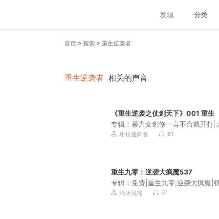
发现
分类
>
>
首页
搜索
重生逆袭者
重生逆袭者
相关的声音
《重生逆袭之仗剑天下》001 重生
专辑：
暴力女剑修一言不合就开打|
主|成长励志虐渣渣
81
柑桔迷肉食
重生九零：逆袭大疯魔537
专辑：
免费|重生九零;逆袭大疯魔|
挑战|商海沉浮
31
清沐浅瞳