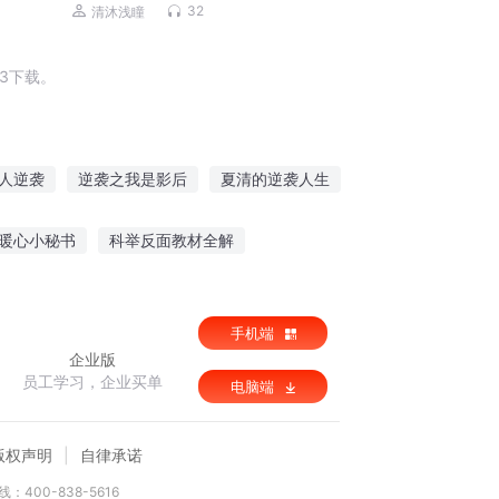
挑战|商海沉浮
32
清沐浅瞳
3下载。
人逆袭
逆袭之我是影后
夏清的逆袭人生
之逆袭人生
逆袭修仙传
暖心小秘书
科举反面教材全解
妃太嚣张
上古卷轴
奇异狂少
手机端
企业版
员工学习，企业买单
电脑端
版权声明
自律承诺
：400-838-5616