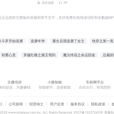
挑战|商海沉浮
36
清沐浅瞳
含正品授权完整版的音频和章节文字，支持免费在线阅读试听和未删减MP
从斗罗开始逆袭
逆袭年华
重生后我逆袭了女主
快穿之第一美
国逆袭
可爱多逆袭记
逆袭女仙
逆袭女神的不二人生
快穿
初熏心意
穿越红楼之黛玉驾到
魔法传说之命运囧途
总裁的
逆袭之路
重生之逆袭女王
男宠逆袭记
盟之谁与争锋
重活之官路
残辉序章毁灭之初
嫡女谋心绝色王
主播培训
小雅智能
车联网平台
兼职副业，兴趣赚钱
智能硬件，连接赋能
自在出行，听我想听
们
公司新闻
招贤纳士
用户反馈
服务协议
隐私政策
2026
www.ximalaya.com lnc. ALL Rights Reserved
沪ICP备13027243号
客服热线