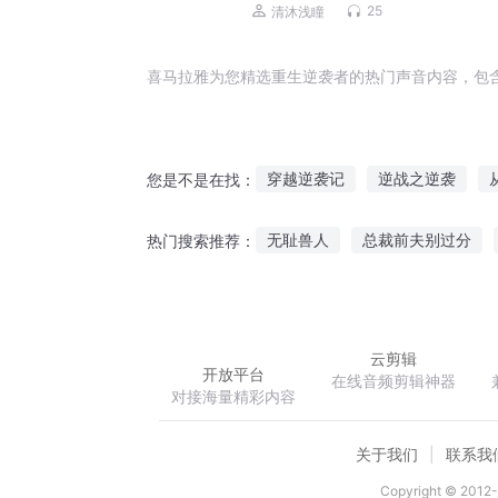
挑战|商海沉浮
25
清沐浅瞳
喜马拉雅为您精选重生逆袭者的热门声音内容，包
穿越逆袭记
逆战之逆袭
您是不是在找：
快穿之逆袭
逆天之袭
三
无耻兽人
总裁前夫别过分
热门搜索推荐：
灵修女王逆袭记
快穿之女主
凤者倾世之一世烟雨迷蒙
联
明王归来
云剪辑
开放平台
在线音频剪辑神器
对接海量精彩内容
关于我们
联系我
Copyright © 2012-