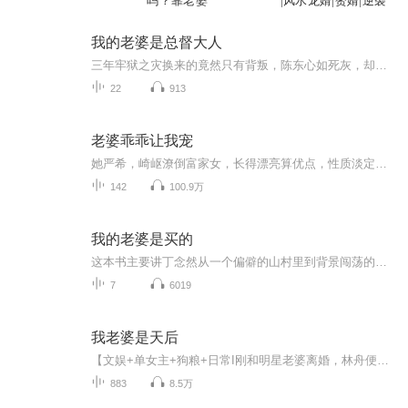
吗？靠老婆
|风水龙婿|赘婿|逆袭
我的老婆是总督大人
三年牢狱之灾换来的竟然只有背叛，陈东心如死灰，却不知道有个女孩找了他十六年......江州酒店大门口。陈东死死抓着周晓航的手臂，近乎癫狂地嘶吼着：“为什么？为什么要嫁给他？”周晓航一脸厌恶地甩掉他的手，不耐烦地喊道：“够了。”“我嫁给谁是我事...
22
913
老婆乖乖让我宠
她严希，崎岖潦倒富家女，长得漂亮算优点，性质淡定算缺点，身体火爆成了那男人穷追不舍的理由。而那男人却是怙恃给自己定下的娃娃亲，甩都甩不丧失。
142
100.9万
我的老婆是买的
这本书主要讲丁念然从一个偏僻的山村里到背景闯荡的故事，在北京这个繁华的世界里，丁念然靠这自己的努力拼搏终于成为一个有房有车的人。在这个城里，他是一个有情谊但同时也讲谋略的人，对于身边的每一个人都有用心算计过，但又没有害他们，而且愿意在朋友出现困难时帮助他们。
7
6019
我老婆是天后
【文娱+单女主+狗粮+日常I刚和明星老婆离婚，林舟便意外成为了当红小天后的私人男助理。恰逢穿越记忆复苏，林舟没有意外的开始当起文抄公然后，传说中的天后背后的那个男人上线了!二线歌手前妻:“林舟是个不错的男人，可惜他太平庸，不能在事业上帮助我。...
883
8.5万