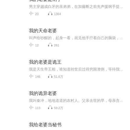
男主穿越成白牙的亲弟弟，在加藤断之前先声援纲手提出组建医疗忍者的议案。(这里设定是纲手在二战前就开始提医疗忍者的事情，所以绳树还没死。)看旗木川枫如何在忍界煽动自己的蝴蝶翅膀。灭团藏，赶日斩，娶纲手，收影级弟子，弥补原著遗憾，打造最强木叶...
20
1364
我的天命老婆
叫声给吵醒的，起身一看，就见他手拧着自己的脑袋，双眼翻白，嘴里不停地‘啊啊’惨叫！ “林，林先生？...... 《我的天命老婆》第四十四章 神秘人苏摩 正在手打中，请稍等片刻，内容更新后，请重新刷新页面，即可获取最新更新！ 《我的天命老婆》...阅读...
12
261
我的老婆是诡王
我是天生帝王相，谁知道转世后过得穷困潦倒，等待我千年的老婆却告诉我，要想转运，就要找齐我前世的三妻四妾行完夫妻之礼，于是她就自告奋勇的帮我寻找各种美女，还帮我把她们……我说：大姐，能不能不要全找御姐，老子喜欢娇小萝莉……：什么？你敢瞧不...
146
51.6万
我的诡异老婆
我叫秦冲，地地道道的农村人。父亲去世的早，母亲含辛茹苦把我和妹妹拉扯大，靠着捡垃圾，干苦工，愣是把我们兄妹俩供上了大学。然而老天无眼，她老人家最近突然患上重病，这让原本拮据的我一下子陷入了绝地。就在我一筹莫展的时候，朋友曹阳找上门来，给指了条明路，说有一户姓宋的有钱人家，想招上门女婿，条件开得很好，上门就有笔不菲的招郎费，足够给我妈治病，供我妹妹上学。【作者简介】流浪的法神，人气网络作家。【购买须知】1、本作品为付费有声书，前15集为免费试听，购买...
113
59.2万
我给老婆当秘书