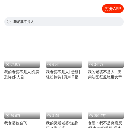
打开APP
我老婆不是人
67.9万
6144
244万
我的老婆不是人|免费
我老婆不是人∣悬疑∣
我的老婆不是人 | 废
恐怖|多人剧
轻松搞笑∣男声单播
柴法医征服绝世女帝
70.6万
3151
202.5万
我老婆他会飞
我的冥婚老婆/逆袭
老婆：我不是窝囊废