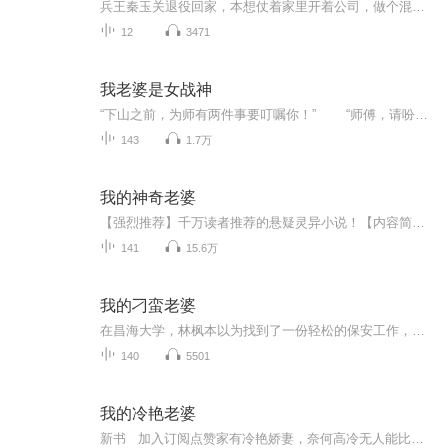
兵王秦玉关退役回家，本想仗着家里开着公司，做个混吃等死的富二代，却被老头子赶去公司，给未婚妻叶暮雪当男秘书。我去，老子堂堂一代兵王，却给个黄毛丫头当秘书，简直是开国际玩笑——看老子，怎么把这丫头玩的要死要活。
12
3471
我老婆是女战神
“下山之前，为师有两件事要叮嘱你！” “师傅，请吩咐！” “第一，你修炼的《山海心经》，不到性命攸关之际，切不可展露，否则，必将招惹血祸！”猥琐老头一本正经的说道。而陈祸的脸上，也是多出了一抹正色。《山海心经》乃是他修行的根本，他...
143
1.7万
我的神奇老婆
【强烈推荐】千万读者推荐的悬疑灵异小说！【内容简介】《我的神奇老婆》原名《我的女鬼老婆》我是刚从三流大学毕业的屌丝，抓奸公司的实习调查员，自从在地下室停车场里撒了泡尿，三番两次有美女想诱惑我这个小处男... ...【作者】东蓠【主播】吴强
141
15.6万
我的刁蛮老婆
在昌海大学，林枫本以为找到了一份轻松的保安工作，谁料却被深藏阴谋的一通电话坑到了女生宿舍。他原以为能够轻松应对混乱的校园生活，谁知却被迫成为众多美女的守护者。一次篮球的意外袭胸，造成了与校花南宫凝的第一次不愉快见面。然而，隐藏在表面下的...
140
5501
我的冷艳老婆
新书 加入订阅点赞家有冷艳娇妻，奈何高冷无人能比，年芳二十八还是一位美女总裁。“老婆？今晚我们……？”“滚！”好吧！面对总裁老婆的高冷，看叶落如何翻手为云，覆手为雨，让总裁老婆乖乖束手就擒