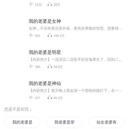
1122
29万
我的老婆是女神
女神，不但有着完美外表，更有妖孽般的智慧。想要得到这位完美女人的青睐，只能一步步走向世界的巅峰。
353
189.3万
我的老婆是明星
【内容简介】一流演员二流歌手的安逸重生了，回到二十岁，却现自己处于平行世界。为了赚钱，安逸再闯娱乐圈。 他行的专辑《最爱是安逸》创造了销售一亿张的歌坛神话。 他塑造的张小凡，紫川秀，韦小宝等人物形象，成为别人竞相模仿，但难以逾越的经典。 他...
186
34.8万
我的老婆是神仙
【内容简介】那天晚上我走进一个昏暗的路灯下，在一个阴森森的小摊上吃了一碗饭，却吃出了祸来。为了保命，我不得不拜一个奇怪的人为师。命终于保住了，没想到，却背负了更大的诅咒。为了活命，我不得不听从师父的安排，一步步探寻诅咒的源头。 【作者/主播简介】作者：西西弗斯，黑岩网签约作者，代表作有《我的师父是棺材》。...
377
86.4万
您是不是在找：
我的老婆是神龙
我老婆是穿越来的
仙女老婆有系统