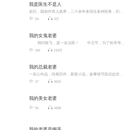
我是医生不是人
史纪，因创作而入政界，二十余年来历任多种职务，扪心自问。仰对天地无愧。笔耕30年，发表文学作品近300万字，由诗而散文而评论，后以写小说为主。出版中、短篇小说集4部，长篇小说3部。1991年被评为二级作家。近3年来开始纪实文学创作，《我是医生不是人...
54
4万
我的女鬼老婆
我叫陈飞，是一名法医！ 中元节，为了给爷爷奶奶祭祀、烧纸扫墓，赶回了老家。没成想返城的时候，却犯了一个忌讳… 在我老家，中元节祭祀，无论家中贫富，都要杀鸡宰猪，备下酒菜、纸钱祭奠亡人，以示对先人的怀念。 ...
182
218万
我的总裁老婆
一良心作品，经典巨作，获奖小说，故事情节跌宕起伏，转折紧扣人心弦。请大家多多支持，电动提建议，我们将推出更多的优秀作品，满足您的耳朵，震撼您的心灵。一良心作品，经典巨作，获奖小说，故事情节跌宕起伏，转折紧扣人心弦。请大家多多支持，电动提建议，我们将推出更多的优秀作品，满足您的耳朵，震撼您的心灵。
27
4520
我的美女老婆
50
3938
我的老婆是纲手