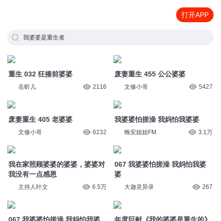
打开APP
我婆婆是重生者
重生 032 狂揍前婆婆
废妻重生 455 公公婆婆
岳昕儿
2116
文修小哥
5427
废妻重生 405 老婆婆
我婆婆怕搓澡 我妈怕我婆婆
文修小哥
6232
晚安姐姐FM
3.1万
我在家照顾婆婆的婆婆，婆婆对
067 我婆婆怕搓澡 我妈怕我婆
我没有一点感恩
婆
主持人叶文
6.5万
大迦灵异录
267
067 我婆婆怕搓澡 我妈怕我婆
年度巨献《我的婆婆是重生的》
婆
在姣姣兮工作室上架
拾光精品有声工作室
121
姣姣兮
6.3万