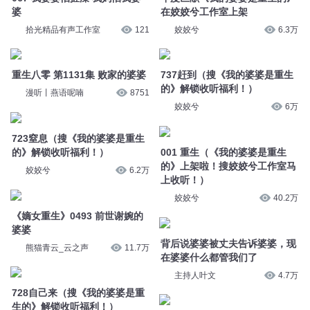
重生八零 第1131集 败家的婆婆
737赶到（搜《我的婆婆是重生
的》解锁收听福利！）
漫听丨燕语呢喃
8751
姣姣兮
6万
723窒息（搜《我的婆婆是重生
的》解锁收听福利！）
001 重生（《我的婆婆是重生
的》上架啦！搜姣姣兮工作室马
姣姣兮
6.2万
上收听！）
姣姣兮
40.2万
《嫡女重生》0493 前世谢婉的
婆婆
背后说婆婆被丈夫告诉婆婆，现
熊猫青云_云之声
11.7万
在婆婆什么都管我们了
主持人叶文
4.7万
728自己来（搜《我的婆婆是重
生的》解锁收听福利！）
743出名了（搜《我的婆婆是重
姣姣兮
5.8万
生的》解锁收听福利！）
姣姣兮
6.5万
（推荐代餐《我的婆婆是重生
的》在姣姣兮工作室哦）
我在医院伺候婆婆，隔壁床问婆
姣姣兮
6.7万