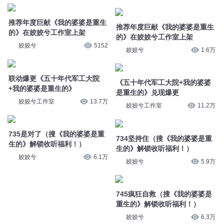
姣姣兮工作室
11.2万
735是对了（搜《我的婆婆是重
生的》解锁收听福利！）
734坚持住（搜《我的婆婆是重
生的》解锁收听福利！）
姣姣兮
6.1万
姣姣兮
5.9万
745疯狂自救（搜《我的婆婆是
重生的》解锁收听福利！）
姣姣兮
6.3万
您是不是在找：
我和老婆一起重生了
黑道老婆
我的老婆是剑神
仙女老婆有系统
老婆大人在上
听说我是他老婆
快穿之我是你婆婆
我老婆活了一万年
快穿系统男主你老
我老婆不是人
我的老婆会异能
我的老婆是神龙