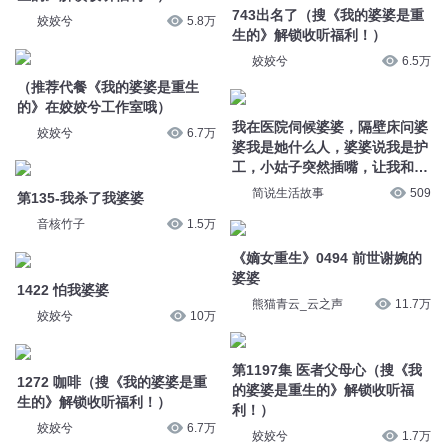
婆我是她什么人，婆婆说我是护
工，小姑子突然插嘴，让我和婆
第135-我杀了我婆婆
婆很震惊
简说生活故事
509
音核竹子
1.5万
《嫡女重生》0494 前世谢婉的
1422 怕我婆婆
婆婆
姣姣兮
10万
熊猫青云_云之声
11.7万
1272 咖啡（搜《我的婆婆是重
第1197集 医者父母心（搜《我
生的》解锁收听福利！）
的婆婆是重生的》解锁收听福
利！）
姣姣兮
6.7万
姣姣兮
1.7万
推荐年度巨献《我的婆婆是重生
的》在姣姣兮工作室上架
推荐年度巨献《我的婆婆是重生
的》在姣姣兮工作室上架
姣姣兮
5152
姣姣兮
1.6万
联动爆更《五十年代军工大院
+我的婆婆是重生的》
《五十年代军工大院+我的婆婆
是重生的》兑现爆更
姣姣兮工作室
13.7万