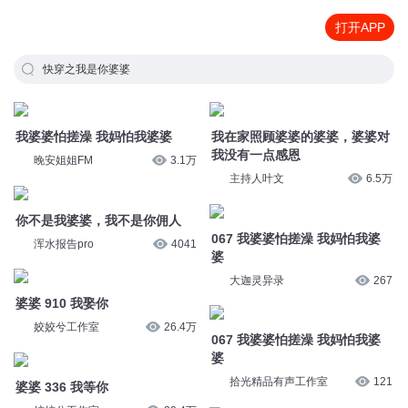
打开APP
快穿之我是你婆婆
我婆婆怕搓澡 我妈怕我婆婆
我在家照顾婆婆的婆婆，婆婆对
我没有一点感恩
晚安姐姐FM
3.1万
主持人叶文
6.5万
你不是我婆婆，我不是你佣人
067 我婆婆怕搓澡 我妈怕我婆
浑水报告pro
4041
婆
大迦灵异录
267
婆婆 910 我娶你
姣姣兮工作室
26.4万
067 我婆婆怕搓澡 我妈怕我婆
婆
拾光精品有声工作室
121
婆婆 336 我等你