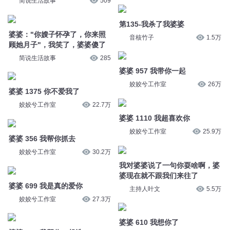
简说生活故事
509
第135-我杀了我婆婆
婆婆："你嫂子怀孕了，你来照
音核竹子
1.5万
顾她月子"，我笑了，婆婆傻了
简说生活故事
285
婆婆 957 我带你一起
姣姣兮工作室
26万
婆婆 1375 你不爱我了
姣姣兮工作室
22.7万
婆婆 1110 我超喜欢你
姣姣兮工作室
25.9万
婆婆 356 我帮你抓去
姣姣兮工作室
30.2万
我对婆婆说了一句你耍啥啊，婆
婆现在就不跟我们来往了
婆婆 699 我是真的爱你
主持人叶文
5.5万
姣姣兮工作室
27.3万
婆婆 610 我想你了