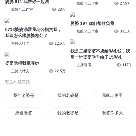
婆婆 611 我帮你一起洗
姣姣兮工作室
27.9万
姣姣兮工作室
28万
婆婆 197 你们都欺负我
0718婆婆溺爱我老公指责我，
姣姣兮工作室
33.1万
我该怎么跟婆婆相处？
主持人叶文
12.6万
我是二婚婆婆不愿给彩礼钱，我
用一计婆婆乖乖给了15彩礼
婆婆觉得我嫌弃她
主播暮霭
1173
主持人叶文
22.5万
您是不是在找：
我的老婆是女武神
我的老婆是剑神
我家老婆不是人
黑道老婆
我的老婆是神龙
老婆你多大了
我和老婆一起重生了
快穿系统男主你老婆在这
我的大明星天后老