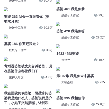
姣姣兮工作室
30.4万
婆婆 461 我是你爹
姣姣兮工作室
29万
婆婆 363 我会一直跟着你（婆
婆求月票）
姣姣兮工作室
30.6万
婆婆 428 我陪你呀
姣姣兮工作室
29.2万
婆婆 186 你要赶我走？
姣姣兮工作室
33万
1422 怕我婆婆
姣姣兮
10万
背后说婆婆被丈夫告诉婆婆，现
在婆婆什么都管我们了
第102集 我是你未来婆婆
主持人叶文
4.7万
大窑荔枝
235
我在医院伺候婆婆，隔壁床问婆
婆我是她什么人，婆婆说我是护
婆婆 395 我相信你
工，小姑子突然插嘴，让我和婆
姣姣兮工作室
29.8万
婆很震惊