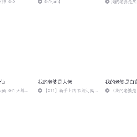
神 353
351{om}
我的老婆是买的
仙
我的老婆是大佬
我的老婆是白
仙 361 天尊位
【011】新手上路 欢迎订阅哦
《我的老婆是
大结局
感谢您的支持
最终总决赛 下