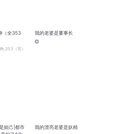
（全353
我的老婆是董事长
_353（完）
是妲己|都市
我的漂亮老婆是妖精