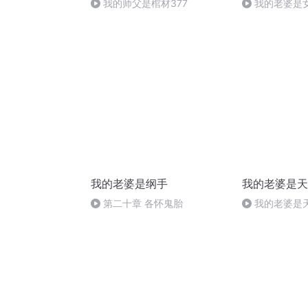
我的师父是棺材377
我的老婆是女
我的老婆是纲手
我的老婆是天
第二十章 各怀鬼胎
我的老婆是天
横压世间（2）