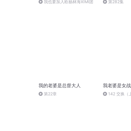
我也要加入欧杨林海XIMI团
第​282集
我的老婆是总督大人
我老婆是女战
第22章
142 交换