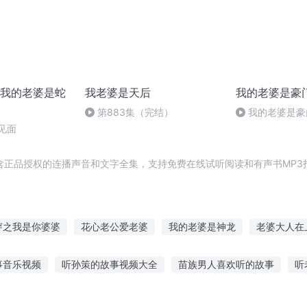
我的老婆是蛇
我老婆是天后
我的老婆是豪
第883集（完结）
我的老婆是豪门
切都结束了-完结
见面
含正品授权的连播声音和文字全集，支持免费在线试听阅读和有声书MP3
穿之我是你婆婆
花心老公爱老婆
我的老婆是神龙
老婆大人在
了
仙女老婆有系统
我的老婆会异能
我婆婆是重生者
我和
事音乐视频
听孙策的故事视频大全
苗族男人喜欢听的故事
听
皇帝
黑道老婆
我老婆活了一万年
我老婆是穿越来的
我的
师讲故事歌曲视频
哎呀牙疼故事在线听
听故事能长个子吗
幼