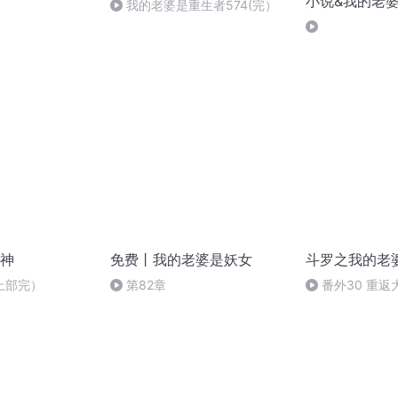
小说&我的老
我的老婆是重生者574(完）
晚
神
免费丨我的老婆是妖女
斗罗之我的老
（上部完）
第82章
番外30 重
师学院（3）