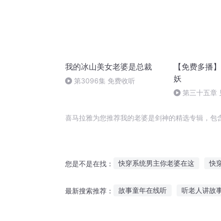
我的冰山美女老婆是总裁
【免费多播】
妖
第3096集 免费收听
第三十五章 
喜马拉雅为您推荐我的老婆是剑神的精选专辑，包
快穿系统男主你老婆在这
快
您是不是在找：
听说我是他老婆
老婆你多大
故事童年在线听
听老人讲故
最新搜索推荐：
我老婆不是人
我的老婆是女
朱莉亚晚安故事免费听
听老