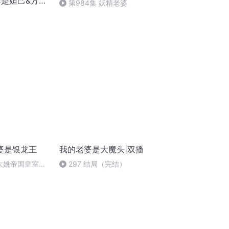
婆是妲己&方恨
第984集 妖精老婆
婆是银龙王
我的老婆是大魔头|双播
返大姚帝国皇室魂
297 结局（完结）