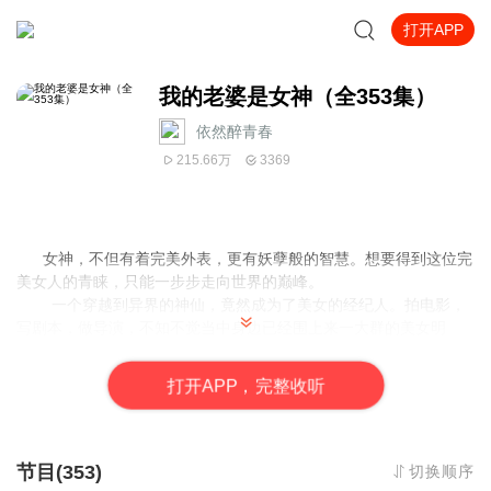
打开APP
我的老婆是女神（全353集）
依然醉青春
215.66万
3369
女神，不但有着完美外表，更有妖孽般的智慧。想要得到这位完
美女人的青睐，只能一步步走向世界的巅峰。
一个穿越到异界的神仙，竟然成为了美女的经纪人。拍电影，
写剧本，做导演，不知不觉当中身边已经围上来一大群的美女明
星。 众美女：哥哥，来啊…… 周鑫：不要啊，我还不是神仙，不能
近女色。
打
开
A
P
P，完整收听
节目(353)
切换顺序