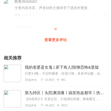
听友202416422
文章内容丰富，声音好听主播幸苦了请及时更新。
回复
2020-03-12
2
夏天的风19
不错不错，不错不错，点赞
查看更多评论
回复
2022-12-31
0
lidong2012
相关推荐
过去很不错，没有太多啰嗦的环节，主播也很棒，既然是小
说就别想着认为让读者听者认为都是现实，高于现实才是的
我的老婆是女鬼 | 床下有人|惊悚恐怖&悬疑
夸张，不脱离现实的夸张才是王道。
日更3-4集，不定时爆更，欢迎订阅，多多评论嗷，会有惊喜~【内容简介】外婆是个灵媒，在她去世之前给我找了一个鬼媳妇，可她竟是死了几千年的女鬼，对我们这个世界的文...
回复
2022-04-26
0
15.89万
881
有声书
命运_v10
第九特区丨头陀渊演播丨搞笑热血都市丨伪戒丨VIP免费多人有声剧
内容还没完啊，为啥没有后续了
【内容简介】灾变过后，大地满目疮痍。粮食匮乏，资源紧俏，局势混乱……一位从待规划区杀出来的青年，背对着漫天黄沙，孤身来到九区谋生，却不曾想偶然结识三五好友，一念...
回复
2019-11-23
1
44.42亿
2813
有声书