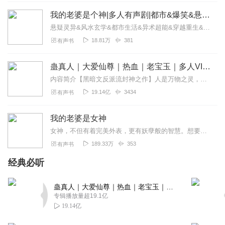
付1894
我的老婆是个神|多人有声剧|都市&爆笑&悬疑&风水
写的什么乱七八糟，而且好像没女声
悬疑灵异&风水玄学&都市生活&异术超能&穿越重生&修真玄幻&穿越架空&复仇&爽文&快穿&爆笑看陆大仙儿怎么带着小仙女双宿双飞！！！每天中午12点更新5集，不定...
回复
2021-03-18
1
18.81万
381
有声书
乔治开饭了
蛊真人｜大爱仙尊｜热血｜老宝玉｜多人VIP免费有声剧
恶心恶心恶心恶心恶心恶心
内容简介【黑暗文反派流封神之作】人是万物之灵，蛊是天地真精。一个穿越者不断重生的故事。一个养蛊、炼蛊、用蛊的奇特世界。配音组（男角色）老宝玉旁白...
回复
2020-12-21
0
19.14亿
3434
有声书
我的老婆是女神
女神，不但有着完美外表，更有妖孽般的智慧。想要得到这位完美女人的青睐，只能一步步走向世界的巅峰。
189.33万
353
有声书
经典必听
蛊真人｜大爱仙尊｜热血｜老宝玉｜多人VIP免费有声剧
专辑播放量超19.1亿
19.14亿