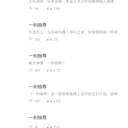
天生道体、双重灵根，本是天才少年却被神秘人偷袭，破了丹田！意外间闯入界狱塔，重修剑道。诸天神佛仙，不过一剑间！
64
2340
一剑独尊
天道不公，当弃神为魔！异行之途，皆独领风骚！即便轮回了几世，心中那一颗赤诚不变。就以手中之剑，在这万相红尘中写下辉煌。背命博天！
318
1万
一剑独尊
诸天神佛，一剑独尊！
318
2.7万
一剑独尊
《一剑独尊》是一部由青鸾峰上创作的玄幻小说。故事讲述了主角叶玄，因家族逼迫被废世子之位，妹妹叶灵为他鸣不平却遭不公对待。叶玄本是天才少年，却因神秘人偷袭破了丹田，沦为废柴。然而，他意外闯入神秘的界狱塔，获得失传剑法，从此踏上修仙之路。凭...
338
6.9万
一剑独尊
65
2527