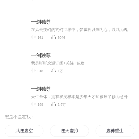
一剑独尊
在风云变幻的玄幻世界中，梦飘摇以剑为心，以武为魂，踏上了独尊天下的征程。梦飘摇，一个身世神秘的少年，自幼对剑道有着非凡的领悟。然而，命运的波折使他历经磨难，被卷入一场又一场的江湖纷争。在追寻剑道极致的道路上，他邂逅了生死之交，也遭遇了强...
161
6046
一剑独尊
我是咩咩欢迎订阅+关注+转发
318
1万
一剑独尊
天生圣体，拥有双灵根本是少年天才却被废了修为意外闯入，修得剑道剧情环环相扣。
199
1.9万
您是不是在找：
武逆虚空
逆天虚拟
虚神重生