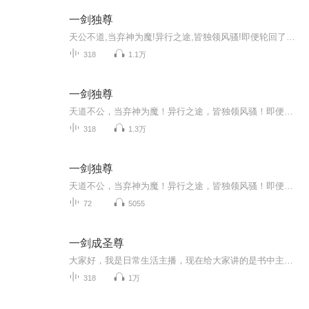
一剑独尊
天公不道,当弃神为魔!异行之途,皆独领风骚!即便轮回了几世,心中那一颗赤诚不变。就以手中之剑,在这万相红尘中写下辉煌。背命搏天!终有一日,我当踏仙成魔,弃神为尊!
318
1.1万
一剑独尊
天道不公，当弃神为魔！异行之途，皆独领风骚！即便轮回了几世，心中那一片赤诚不变。就以手中之剑， 在这万象红尘中写下辉煌。背命搏天！终有一日，我当踏仙成魔，弃神为尊！
318
1.3万
一剑独尊
天道不公，当弃神为魔！异行之途，皆独领风骚！即便轮回了几世，心中那一颗赤忱不变。就以手中之剑，在这万象红尘中写下辉煌。背命搏天！终有一日，我当踏仙成魔，弃神为尊！
72
5055
一剑成圣尊
大家好，我是日常生活主播，现在给大家讲的是书中主人公的经历和人生历练希望大家支持谢谢
318
1万