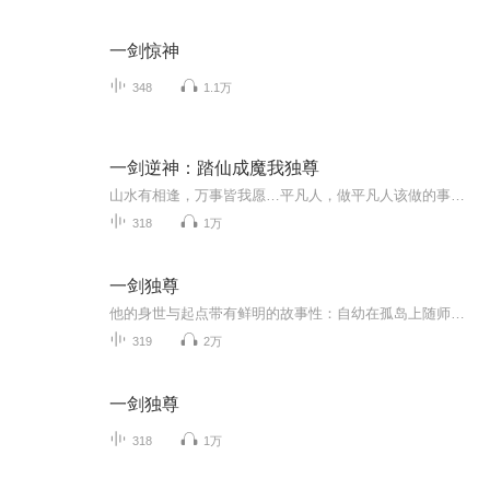
一剑惊神
348
1.1万
一剑逆神：踏仙成魔我独尊
山水有相逢，万事皆我愿…平凡人，做平凡人该做的事，武道者，做武道者该做的事。主角吴破天仗义耿直，性格非常仗义，与队友共患难，且秉持公平战斗原则，绝不趁人之危；自幼接受残酷训练，虽记忆被草药消弭，但保留一丝清明，最终因破天刀触发记忆复苏。...
318
1万
一剑独尊
他的身世与起点带有鲜明的故事性：自幼在孤岛上随师学艺十余年，于异魔门习得师傅易摩天（或异魔天）的全部绝技与百家杂学，十八岁时携师傅赠予的银子、玉佩（异魔门掌门信物）与青玉剑离岛，正式开启人生征途，更承袭异魔门第三十二代掌门之位 。而他的名...
319
2万
一剑独尊
318
1万