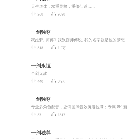
天生道体，双重灵根，重修仙道......
268
9598
一剑独尊
我姓梦, 师傅叫我飘摇师傅说, 我的名字就是他的梦想--无梦启魂, 我意飘摇 !师傅叫异魔天,是异魔天第三十一代掌门我常问师傅, 如果我做了掌门, 是不是也要改姓异魔 ?师傅说......天道不公，当弃神为魔！异行之途，皆独领风骚！即便轮回了几世，心中那一颗赤...
318
1.2万
一剑永恒
至剑无敌
440
3.9万
一剑独尊
专业多角色配音，史诗国风音效沉浸拉满；专属 8K 新中式醒目封面，书单高点击率，全程高能爽点密集，碎片化收听首选
37
1317
一剑独尊