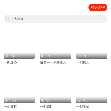
打开APP
一剑逆虚
1542
1万
2万
一剑逆心
逆命—一剑踏诸天
一剑弑天
1.9万
2万
56万
一剑破荒
一剑霸世
一剑飞仙