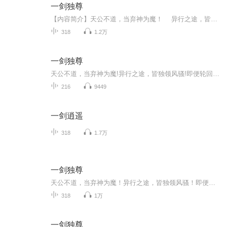
一剑独尊
【内容简介】天公不道，当弃神为魔！ 异行之途，皆独领风骚！ 即便轮回了几世，心中那一颗赤诚不变。就以手中之剑，在这万相红尘中写下辉煌。 背命搏天！终有一日，我当踏仙成魔，弃神为尊！欢迎您收听大型武侠玄幻热血爽文多播剧——一剑独尊作者：...
318
1.2万
一剑独尊
天公不道，当弃神为魔!异行之途，皆独领风骚!即便轮回了几世，心中那一颗赤诚不变。就以手中之剑，在这万相红尘中写下辉煌。背命搏天!终有一日，我当踏仙成魔，弃神为尊!
216
9449
一剑逍遥
318
1.7万
一剑独尊
天公不道，当弃神为魔！异行之途，皆独领风骚！即便轮回了几世，心中那一颗赤诚不变。就以手中之剑，在这万相红尘中写下辉煌。背命搏天！终有一日，我当踏仙成魔，弃神为尊！
318
1万
一剑独尊