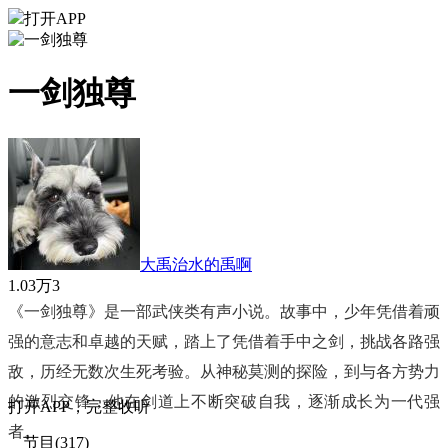
打开APP
一剑独尊
大禹治水的禹啊
1.03万
3
《一剑独尊》是一部武侠类有声小说。故事中，少年凭借着顽
强的意志和卓越的天赋，踏上了凭借着手中之剑，挑战各路强
敌，历经无数次生死考验。从神秘莫测的探险，到与各方势力
的激烈交锋，他在剑道上不断突破自我，逐渐成长为一代强
打
开
A
P
P，完整收听
者。
节目(317)