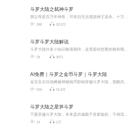
斗罗大陆之弑神斗罗
我父母是百万年神兽，可依旧无法逃脱神王追杀。十万年魂环？百万年魂环？呵呵……那只不过是增强实力的东西，双生武魂？那是我普通的能力罢了。说到底这些都只是一个阶梯，一个完成我目标的阶梯，我最终目标是成神！凌驾所有神上方的那个神！我要摆脱这该...
288
28.5万
斗罗斗罗大陆解说
斗罗大陆许多小知识敬请期待，这里面你想要的都有哦，你也可以把你想知道的打在评论区里，我一定会回复你的内容，我是19下期再见。
29
3971
AI免费｜斗罗之金币斗罗｜斗罗大陆
金宝在古玩地摊被神秘钱币影响穿越斗罗大陆，觉醒武魂金钱。父母健在，家境殷实，又不是先天满魂力！貌似不是主角的命的金宝决定混入武魂殿发育一段时间……
539
31.6万
斗罗大陆之星笋斗罗
千翼穿越斗罗大陆，本来是武魂殿千世家族的，千倒流之子，但是觉醒武魂的时候，武魂觉醒重了竹笋，而且先天魂力只有一级，所以被逐出武魂殿，他在外面变成了在天斗帝国雇佣的刺客，队伍文件有很大的遗愿，最终加入唐僧，基德武魂殿
14
1万