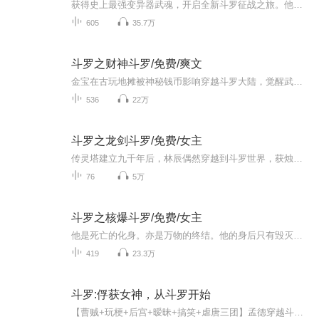
获得史上最强变异器武魂，开启全新斗罗征战之旅。他，拯救了整个蓝电霸王龙宗！他，成了天斗帝师！武魂殿在他手下土崩瓦解！波塞西奉其为主！就连教皇比比东与圣女千仞雪为之倾倒.....
605
35.7万
斗罗之财神斗罗/免费/爽文
金宝在古玩地摊被神秘钱币影响穿越斗罗大陆，觉醒武魂金钱。父母健在，家境殷实，又不是先天满魂力！貌似不是主角的命的金宝决定混入武魂殿发育一段时间……
536
22万
斗罗之龙剑斗罗/免费/女主
传灵塔建立九千年后，林辰偶然穿越到斗罗世界，获烛龙之血，启逆天剑魂。 星斗大森林中心深处，林辰第一次见到了还在疗伤恢复中的古月娜，一眼误终生，他心动了，喜欢上了一个本不该喜欢的女人！ 逆天崛起也好，傲立斗罗也罢，他只想得到她的认可......ps...
76
5万
斗罗之核爆斗罗/免费/女主
他是死亡的化身。亦是万物的终结。他的身后只有毁灭。却也伴随着‘新生’。左手核能，右手辐射。。愿光辉的核平降临斗罗大陆!少年穿越斗罗，伴随着武魂写轮眼变异成为辐射眼，已然成为高浓度辐射源的他，究竟该何去何从？ps：不跟史莱克，不拜大师，也不走...
419
23.3万
斗罗:俘获女神，从斗罗开始
【曹贼+玩梗+后宫+暧昧+搞笑+虐唐三团】孟德穿越斗罗世界，觉醒签到系统。孟德身为比比东义子，跟随原剧情，开启截胡之路！开局截胡小舞，气晕唐三！截胡宁荣荣，奥斯卡羡慕！截胡朱竹清，戴沐白急眼！截胡柳二龙，大师戴绿帽！复活阿银再截胡，让唐三喊我...