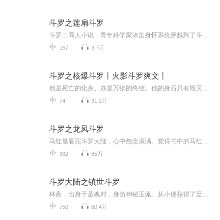
斗罗之莲扇斗罗
斗罗二同人小说，青年科学家沐染身怀系统穿越到了斗罗大陆，成为十万年魂兽雪神莲，化身成人后又拥有了另一个武魂玲珑玉扇，身为科学家的他将为斗罗大陆带来怎样的改变，他又如何在乱世傲视群雄？
157
3.7万
斗罗之核爆斗罗丨火影斗罗爽文丨
他是死亡的化身。亦是万物的终结。他的身后只有毁灭。却也伴随着‘新生’。左手核能，右手辐射。。愿光辉的核平降临斗罗大陆!少年穿越斗罗，伴随着武魂写轮眼变异成为辐射眼，已然成为高浓度辐射源的他，究竟该何去何从？ps：斗罗一世界体系，不跟唐三，不拜大师，也不走武魂殿，以后会走一趟日月大陆。
74
31.2万
斗罗之龙凤斗罗
马红俊看完斗罗大陆，心中怨念满满。觉得书中的马红俊太给自己的名字丢脸。他站在镜子前一照。“英俊的面容，完美的身材，哪次去夜店不迷倒万千少女！”“要是我能穿越到斗罗大陆就好了！”……梦想成真，欢迎来到斗罗大陆！既然你认为那个马红俊不行，那...
332
85万
斗罗大陆之镇世斗罗
林夜，出身于圣魂村，身负神秘玉佩。从小便获得了至强功法九阳神功，武魂觉醒时更是觉醒出了史无前例的三生武魂！从圣魂村走出，林夜加入武魂殿，成为圣子，战唐三，锤渣男，诛大师，毁蓝霸，灭昊天，结盟魂兽，征伐众神！从斗罗大陆到斗破苍穹。这一世，...
750
60.4万