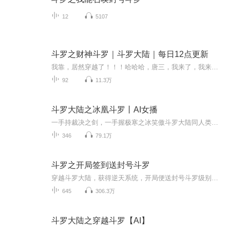
12
5107
斗罗之财神斗罗｜斗罗大陆｜每日12点更新
我靠，居然穿越了！！！哈哈哈，唐三，我来了，我来虐你了…… 他在古玩地摊被神秘钱币影响穿越斗罗大陆，觉醒武魂金钱。父母健在，家境殷实，又不是先天满魂力！ 貌似不是主角的命的他决定混入武魂殿发育一段时间……因为身体原因，更新可能会慢，请谅解
92
11.3万
斗罗大陆之冰凰斗罗丨AI女播
一手持裁决之剑，一手握极寒之冰笑傲斗罗大陆同人类型网络小说，作者是雪落锦。
346
79.1万
斗罗之开局签到送封号斗罗
穿越斗罗大陆，获得逆天系统，开局便送封号斗罗级别大美女，于是叶秦决定开启一场属于他的斗罗大陆传奇之旅。 这是一场怎样的传奇人生……
645
306.3万
斗罗大陆之穿越斗罗【AI】