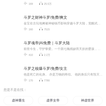
169
25.5万
斗罗之财神斗罗/免费/爽文
金宝在古玩地摊被神秘钱币影响穿越斗罗大陆，觉醒武魂金钱。 父母健在，家境殷实，又不是先天满魂力！ 貌似不是主角的命的金宝决定混入武魂殿发育一段时间……
160
7515
斗罗魂帝|AI免费｜斗罗大陆
前世今生，守护挚爱。一个因七魄残缺而夭折的婴孩，在一个暴风雨中复活…当魂魄圆满，他杀回前生。看我魔血复苏日，怎教天地逆玄黄！
410
2.2万
斗罗之核爆斗罗/免费/女主
他是死亡的化身。 亦是万物的终结。 他的身后只有毁灭。 却也伴随着‘新生’。 左手核能，右手辐射。。 愿光辉的核平降临斗罗大陆! 少年穿越斗罗，伴随着武魂写轮眼变异成为辐射眼，已然成为高浓度辐射源的他，究竟该何去何从？ ps：不跟史莱克，不拜大师...
170
7780
您是不是在找：
虚神重生
虚界女帝
神虚世界