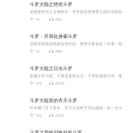
斗罗大陆之绝世斗罗
龙神蓝轩宇之女唐秋月，为寻找在意神界之战中失踪的神奇来带斗罗大陆，她在斗罗大陆会有怎样的奇遇呢？她的妹妹唐秋水，能不能如愿以偿地找到姐姐呢？他们能成为史莱克七怪吗？ 主播寄语：这个是我自己编的，希望大家喜欢节目主题：斗罗大陆适合谁听：适合...
16
2921
斗罗：开局化身菊斗罗
这部专辑是由我亲自创作的，希望大家喜欢！作者：煌麟斗罗。演播：煌麟斗罗。在这部专辑里凌羽化身为菊斗罗。直接开挂！不论是谁！照杀！！开挂的人生就是爽啊！
13
5465
斗罗大陆之日光斗罗
穿越斗罗大陆，千道流是他义父，千寻疾是他大哥。更觉醒了能够吸收日光之力修炼的武魂：日光之环。资质绝顶，武魂逆天，本该一路横推成神。谁知，因为光芒太过闪耀，大哥千寻疾对他暗生嫉妒之心，在他突破封号斗罗之时，出手暗算。最终突破失败，被千寻疾...
379
20.9万
斗罗大陆里的齐天斗罗
作为佛门手下多年，齐天大圣终于可以摆脱，在一次大战中全身修为尽失，返本归源化作灵石遁入斗罗大陆
323
116万
斗罗之我能召唤封号斗罗