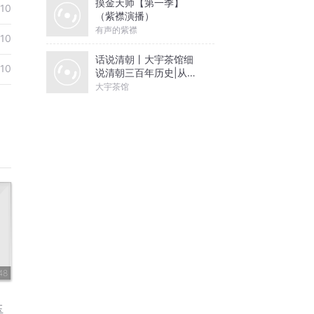
摸金天师【第一季】
-10
（紫襟演播）
有声的紫襟
-10
话说清朝丨大宇茶馆细
-10
说清朝三百年历史|从努
尔哈赤到末代皇帝溥仪|
大宇茶馆
康熙雍正乾隆
48
玉