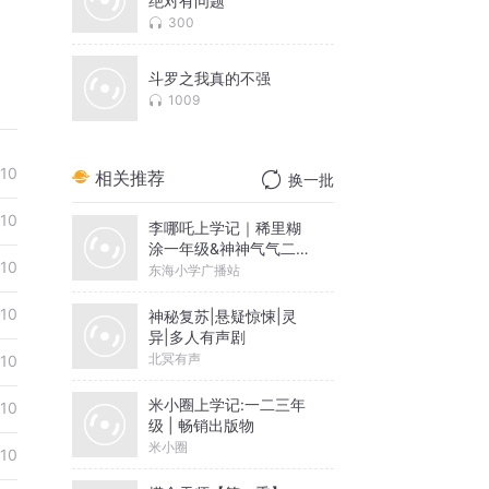
绝对有问题
300
斗罗之我真的不强
1009
-10
相关推荐
换一批
-10
李哪吒上学记｜稀里糊
涂一年级&神神气气二年
-10
级
东海小学广播站
-10
神秘复苏|悬疑惊悚|灵
异|多人有声剧
北冥有声
-10
米小圈上学记:一二三年
-10
级 | 畅销出版物
米小圈
-10