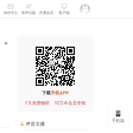
创作中心
有声出版
开通会员
客户端
下载
手机APP
7天免费畅听
10万本会员专辑
手机版
声音主播