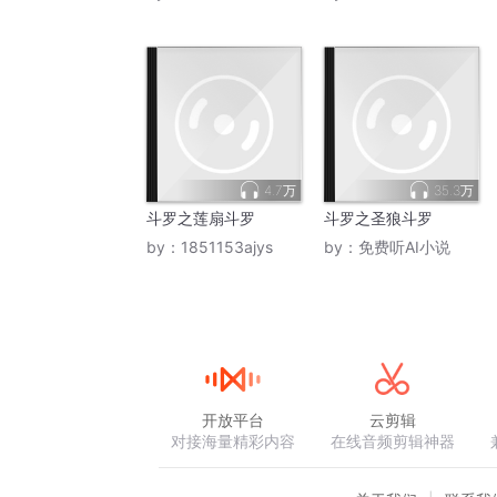
4.7万
35.3万
斗罗之莲扇斗罗
斗罗之圣狼斗罗
by：
1851153ajys
by：
免费听AI小说
开放平台
云剪辑
对接海量精彩内容
在线音频剪辑神器