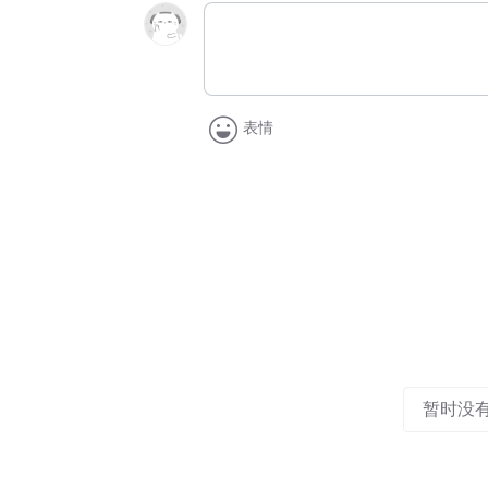
表情
暂时没