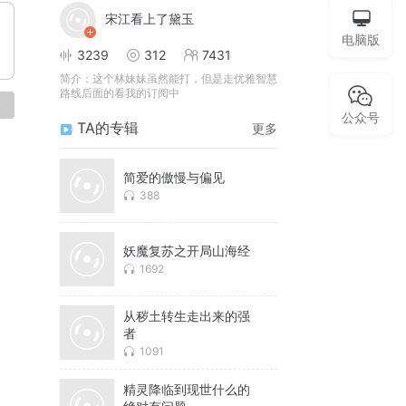
宋江看上了黛玉
电脑版
3239
312
7431
简介：
这个林妹妹虽然能打，但是走优雅智慧
路线后面的看我的订阅中
论
公众号
TA的专辑
更多
简爱的傲慢与偏见
388
妖魔复苏之开局山海经
1692
从秽土转生走出来的强
者
1091
精灵降临到现世什么的