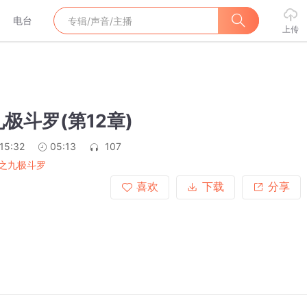
电台
上传
极斗罗(第12章)
15:32
05:13
107
之九极斗罗
喜欢
下载
分享