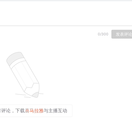
发表评
0
/
300
有评论，下载
喜马拉雅
与主播互动