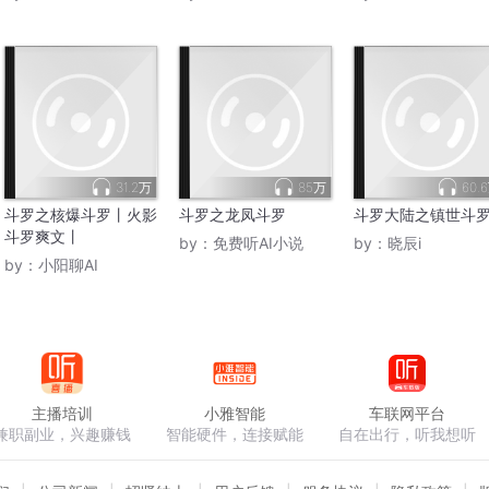
31.2万
85万
60.
斗罗之核爆斗罗丨火影
斗罗之龙凤斗罗
斗罗大陆之镇世斗
斗罗爽文丨
by：
免费听AI小说
by：
晓辰i
by：
小阳聊AI
主播培训
小雅智能
车联网平台
兼职副业，兴趣赚钱
智能硬件，连接赋能
自在出行，听我想听