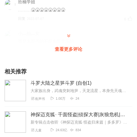
欣楠学姐
………🤮🤮🤮🤮🤮🤮🤮🤮
回复
2022-07-07
0
小灬仙灬女
我是来听书的不是来听音乐的
查看更多评论
回复
2022-05-18
0
相关推荐
斗罗大陆之星笋斗罗 (自创1)
大家族出身，武魂突刺地笋，天龙流星，本身先天魂力三级，由于本身魂力过低，并且武魂未觉醒，还是竹笋。结果被踢出家族，武魂觉醒以后准备安安分分的当一名刺客，不过同样...
1.00万
24
有声书
神探迈克狐· 千面怪盗|侦探大赛|灰狼危机|多多罗
新专辑点击收听《神探迈克狐·怪盗归来篇｜多多罗》！！！>>>点击进入主播橱窗购买《神探迈克狐》系列图书吧!<<<多多罗故事【点击前往】收听多多罗其他好玩有趣的故...
24.63亿
834
儿童