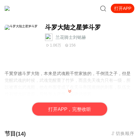
打开APP
斗罗大陆之星笋斗罗
兰花骑士刘铭赫
1.06万
156
千翼穿越斗罗大陆，本来是武魂殿千世家族的，千倒流之子，但是
觉醒武魂的时候，武魂觉醒重了竹笋，而且先天魂力只有一级，所
以被逐出武魂殿，他在外面变成了在天斗帝国雇佣的刺客，队伍文
件有很大的遗愿，最终加入唐僧，基德武魂殿
打
开
A
P
P，完整收听
节目(14)
切换顺序