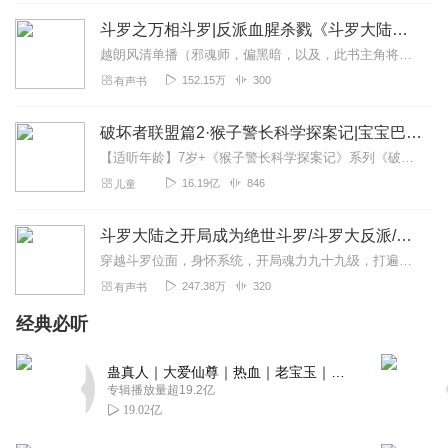
斗罗之万相斗罗|反派血腥杀戮《斗罗大陆》同人文|单播
越朗风清单播（邪魂师，偏黑暗，以及，此书主角将为斗罗同人文最强主角，没有之一）如果你看惯了千篇一律的斗罗故事，并且想要尝试一些不一样的，那你不妨放细细的品味一下...
152.15万
300
有声书
破坏者联盟篇2·猴子警长科学探案记|宝宝巴士故事
【适听年龄】7岁+《猴子警长科学探案记》系列《破坏者联盟篇1·猴子警长科学探案记》>>>《破坏者联盟篇2·猴子警长科学探案记》>>>《破坏者联盟篇3·猴子警长科...
16.19亿
846
儿童
斗罗大陆之开局成为绝世斗罗/斗罗大反派/虐主角
穿越斗罗位面，身怀系统，开局魂力九十九级，打遍斗罗无敌手，谁敢在我面前称无敌？我的武魂是守护灵！我的天赋无人能及！我自开局已无敌！任你天才又如何？在我面前皆是渣...
247.38万
320
有声书
经典必听
蛊真人｜大爱仙尊｜热血｜老宝玉｜多人VIP免费有声剧
专辑播放量超19.2亿
19.02亿