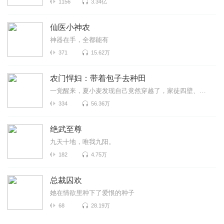
1156
3.34亿
仙医小神农
神器在手，全都能有
371
15.62万
农门悍妇：带着包子去种田
一觉醒来，夏小麦发现自己竟然穿越了，家徒四壁、吃了上顿没下顿，极品亲戚……
334
56.36万
绝武至尊
九天十地，唯我九阳。
182
4.75万
总裁囚欢
她在情欲里种下了爱恨的种子
68
28.19万