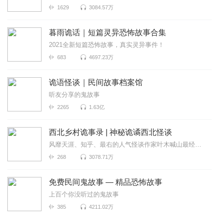
1629
3084.57万
暮雨诡话｜短篇灵异恐怖故事合集
2021全新短篇恐怖故事，真实灵异事件！
683
4697.23万
诡语怪谈｜民间故事档案馆
听友分享的鬼故事
2265
1.63亿
西北乡村诡事录 | 神秘诡谲西北怪谈
风靡天涯、知乎、最右的人气怪谈作家叶木喊山最经典的民间传说《西北乡村诡事录》...
268
3078.71万
免费民间鬼故事 — 精品恐怖故事
上百个你没听过的鬼故事
385
4211.02万