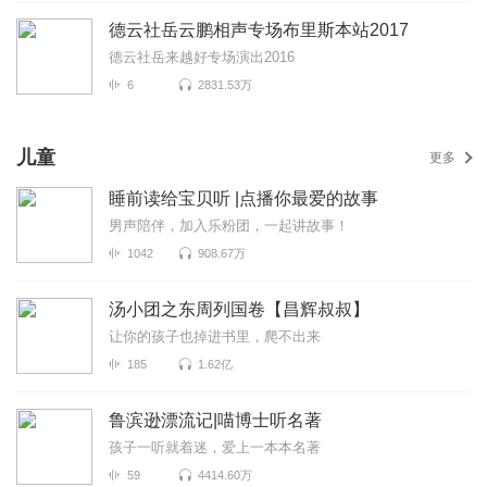
德云社岳云鹏相声专场布里斯本站2017
德云社岳来越好专场演出2016
6
2831.53万
儿童
更多
睡前读给宝贝听 |点播你最爱的故事
男声陪伴，加入乐粉团，一起讲故事！
1042
908.67万
汤小团之东周列国卷【昌辉叔叔】
让你的孩子也掉进书里，爬不出来
185
1.62亿
鲁滨逊漂流记|喵博士听名著
孩子一听就着迷，爱上一本本名著
59
4414.60万