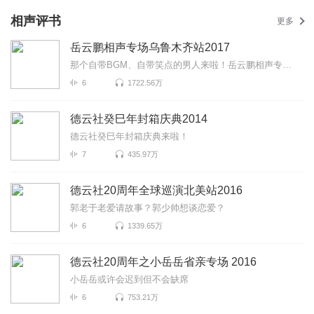
相声评书
更多
岳云鹏相声专场乌鲁木齐站2017
那个自带BGM、自带笑点的男人来啦！岳云鹏相声专场乌鲁木齐站2017爆笑来袭！更有《下象棋》《对春联》《...
6
1722.56万
德云社癸巳年封箱庆典2014
德云社癸巳年封箱庆典来啦！
7
435.97万
德云社20周年全球巡演北美站2016
郭老于老爱请故事？郭少帅想谈恋爱？
6
1339.65万
德云社20周年之小岳岳省亲专场 2016
小岳岳或许会迟到但不会缺席
6
753.21万