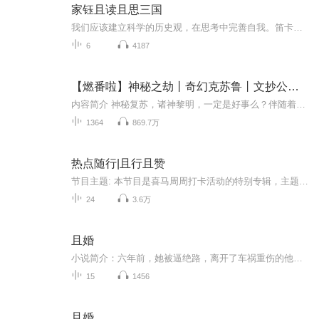
家钰且读且思三国
我们应该建立科学的历史观，在思考中完善自我。笛卡尔名句“我思故我在”，似是：我思考，所以我存在，实是：我思考时，我已经存在。而我更愿意转其意而用之：“我在故我思”。物质与精神，都代表着客观存在，互为依存，互相转化。人们不可能寻得绝对真理，只能最大程度无限接近真理，在无数相对真理的求索总和中，理会绝对真理。由此，世间万物才如此精彩，永无止境。我们对客观世界的认识，永远不会停留在一个水平上。“我在故我思”，一种存在，一种态度，伴随我前行。
6
4187
【燃番啦】神秘之劫丨奇幻克苏鲁丨文抄公丨隐轩剧社丨多人有声剧
内容简介 神秘复苏，诸神黎明，一定是好事么？伴随着灵气复苏所带来的，还有……无解之恐怖！一个奇异的姓氏、一个穿梭两界的灵魂，一段神秘的史诗……CAST旁白：则业亚伦·索托斯：小茂希尔薇：不吃香菜克拉克：仔姜珀西：冬戌柯林：利安弗农：天风威廉·...
1364
869.7万
热点随行|且行且赞
节目主题: 本节目是喜马周周打卡活动的特别专辑，主题多变，跟随热点，有感而发。主播是谁: 感谢您发现了我，我是默咔咔，欢迎您走进我的播客与我互动。适合谁听: 各种话题和热点，相信总有您喜欢的。主播的话: 生活在继续，愿藉着声波与您同行共勉。
24
3.6万
且婚
小说简介：六年前，她被逼绝路，离开了车祸重伤的他，六年后，她携子归来。 “脱！”穿着白大褂的萧玖对着要体检的某人，但某人却说：“帮我脱。” “抱歉，医生没有这个义务。” “但我女人有。” “只是前女友！”【收听须知】...
15
1456
且婚