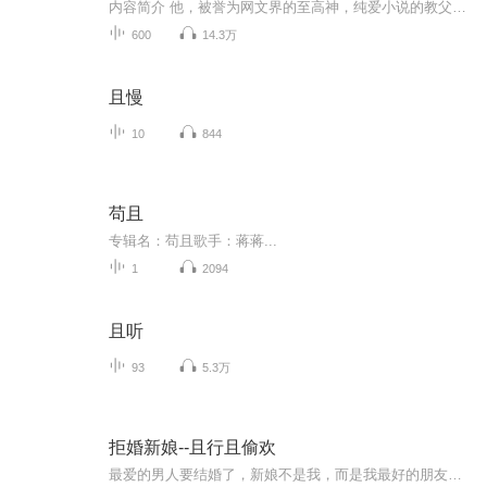
内容简介 他，被誉为网文界的至高神，纯爱小说的教父，推理文学的大师，童话世界的王者，科幻领域的神话，以及武侠江湖的皇帝。 别人笔下的文字，或承载道德教化，或抒发情感思想，而他，却以文证道，用笔墨描绘出一条属于自己的修行之路。...
600
14.3万
且慢
10
844
苟且
专辑名：苟且歌手：蒋蒋...
1
2094
且听
93
5.3万
拒婚新娘--且行且偷欢
最爱的男人要结婚了，新娘不是我，而是我最好的朋友！一场爱恋，伤筋动骨，身败名裂，带着满腔怨愤的舒凡，化身为一棵毒刺，既刺自己，也刺向身周所有的人。这是一个斗智斗勇的故事，也是个爱恨纠缠的故事。爱恨之间，夹缝之间，偷得浮生几日欢！且行且偷...