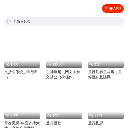
打开APP
且做文抄公
1.1万
435.3万
971
文抄公系统_半纸情
主神崛起（网文大神
且行且春且从容，且
书
文抄公口碑佳作）
停且忘且随风
3.3万
4756
1.3万
青春无惧-年度多播大
且行且歌
且行且思