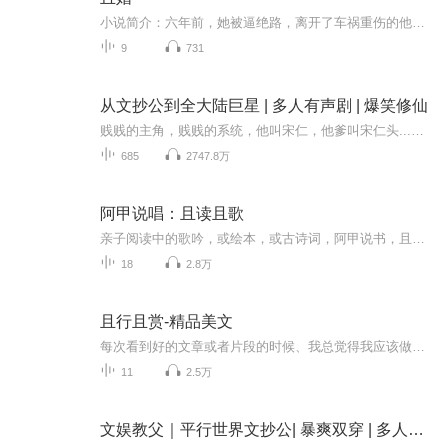
小说简介：六年前，她被逼绝路，离开了车祸重伤的他，六年后，她携子归来。 “脱！”穿着白大褂的萧玖对着要体检的某人，但某人却说：“帮我脱。” “抱歉，医生没有这个义务。” “但我女人有。” “只是前女友！”【收听须知】...
9
731
从文抄公到全大陆巨星 | 多人有声剧 | 爆笑修仙
贱贱的主角，贱贱的系统，他叫宋仁，他爹叫宋仁头...这是一本轻松搞笑滴多人剧！誊抄《诛仙》《神墓》，书中人物化虚为实化为神祇，守护人族。每天早上六点更新订阅专辑，就能第一时间看到更新。【内容简介】宋仁真的没想出名，他只是想赚5万两银子，帮老...
685
2747.8万
阿甲说唱：且读且歌
亲子阅读中的歌吟，或绘本，或古诗词，阿甲说书，且读且歌……
18
2.8万
且行且赏-精品美文
每次看到好的文章或者片段的时候、我总觉得我应该做点什么有了喜马拉雅后、我把那些自己所有喜欢的文字变成了声音一路且行且赏
11
2.5万
文娱教父｜平行世界文抄公| 暴爽双穿 | 多人有声剧