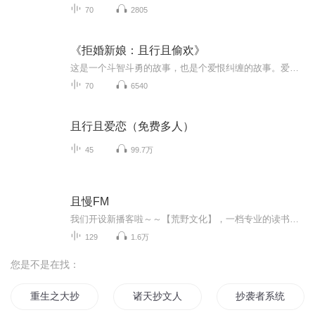
70
2805
《拒婚新娘：且行且偷欢》
这是一个斗智斗勇的故事，也是个爱恨纠缠的故事。爱恨之间，夹缝之间，偷得浮生几日欢！切行切偷欢，切行切珍惜！最爱的男人要结婚了，新娘不是我，而是我最好的朋友！一场爱恋，伤筋动骨，身败明裂，带着满腔怨愤的舒凡，化身为一棵毒刺，既刺自己，也刺向身周所有的人！ 配音演员表：男播 ：前途漫漫你我相伴 （庄周） 鸿雁不语（酒保，秦以诚，律师，警察等） 卯子戌（周子健，余华夏，彭波等） 般若（杨子超等）女播：美梦成真爱尔兰（钟欣） 江山秀丽（肖诺宁，秦如佳等） 玉壶有声(刘华，家政大姐等）
70
6540
且行且爱恋（免费多人）
45
99.7万
且慢FM
我们开设新播客啦～～【荒野文化】，一档专业的读书播客！【荒野文化】发布安排：①8月12日（下周一）0点发布第0期创刊语，到时候节目就会被搜索到啦。想提前了解【荒野文化】，来创刊语听听我们的快问快答吧～②第1期节目“萧红主题之《呼兰河传》”会在8...
129
1.6万
您是不是在找：
重生之大抄袭王
诸天抄文人
抄袭者系统