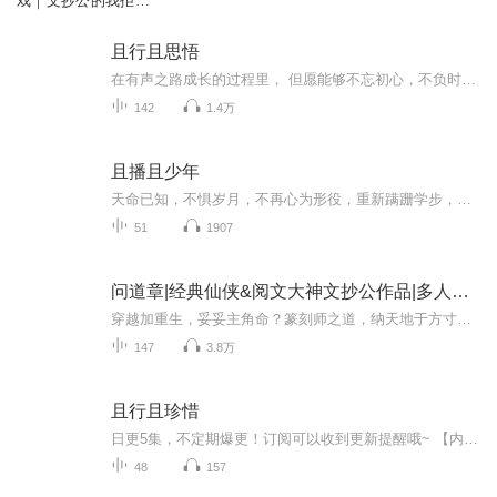
戏｜文抄公的我拒绝
修罗场
且行且思悟
在有声之路成长的过程里， 但愿能够不忘初心，不负时光！收获不论微小 ，都可以是让自己走的更坚毅的理由！
142
1.4万
且播且少年
天命已知，不惧岁月，不再心为形役，重新蹒跚学步，以不同的姿态再活一次，对磋磨的灵魂重新养育，从不曾走过的路走过，让不曾开出的花开放，....致自己、敬自由、温暖同行的人们....
51
1907
问道章|经典仙侠&阅文大神文抄公作品|多人有声剧
穿越加重生，妥妥主角命？篆刻师之道，纳天地于方寸，制道纹于掌间！且看少年段玉重活一世，将会过出怎样的精彩？作者：文抄公，起点中文网大神作家。制作：优声传媒工作室更新说明：日常更新2集/天，福利更新4集/天，触发爆更：五星好评破50/150/350个，...
147
3.8万
且行且珍惜
日更5集，不定期爆更！订阅可以收到更新提醒哦~ 【内容简介】 《且行且珍惜》是一本游记选集，它以时间为顺序，精选了作者历年来已经发表过的游记，包括诗歌、短篇游记、长篇系列游记和作者的人生感悟。《且行且珍惜》不是一本枯燥的旅游指南，它有人...
48
157