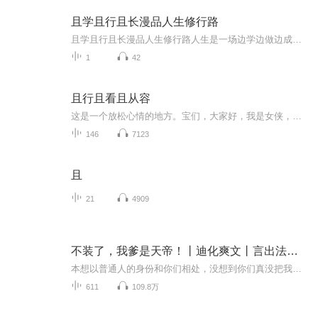
且学且行且长漫品人生修行路
且学且行且长漫品人生修行路人生是一场边学边做边成长的过程，你做到哪一步生活自然懂得懵懂求知，初窥生活轮廓躬身践行，触摸生活温度沉淀反思，领悟生活真谛且行且歌，拥抱生活馈赠生活，就像一位睿智的导师，它不会直接告诉我们答案，而是通过各种经历...
1
42
且行且看且从容
这是一个放松心情的地方。宝们，大家好，我是女侠，在用户研究这个领域爬滚打十来年，成为了一名实打实的用户运营资深专家。因为爱交朋友，也喜欢帮人解答问题，由此诞生了“舒你心怀”节目在这档舒你心怀节目里，除了我自己的生活感悟，我还会每天更新一...
146
7123
且
21
4909
不装了，我爹是天帝！丨迪化爽文丨言出法随丨文抄公丨穿越
本想以普通人的身份和你们相处，没想到你们真没把我当回事。 昨日的我你爱搭不理，今天的我你高攀不起。 不装了，我爹是天帝!!
611
109.8万