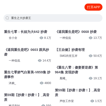
打开APP
重生之大抄袭王
重生七零：长姐为大642 抄袭
《逼我重生是吧》0668 抄袭
全小全
8.1万
一种侃侃
13.7万
《逼我重生是吧》0603 跟风抄
【王自健】抄袭有理
袭
SMG尚世五岸
50.6万
一种侃侃
14.4万
《重生八零：傻妻要逆袭》第
重生七零娇气白富美-V859集 抄
964集 发现抄袭
袭事件
胤曦_
19.1万
沐婉_
4800
第59期【抄袭！抄袭！】_高音
第59期【抄袭！抄袭！】_高音
质
质
声纹工作室
1.5万
猴子剧社
550