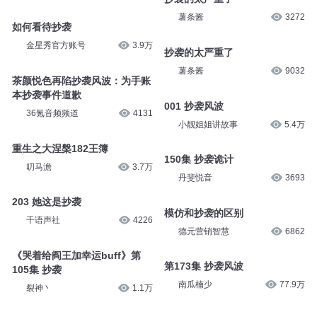
薯条酱
3272
如何看待抄袭
金星秀官方账号
3.9万
抄袭的太严重了
薯条酱
9032
茶颜悦色再陷抄袭风波：为手账
本抄袭事件道歉
001 抄袭风波
36氪音频频道
4131
小靓姐姐讲故事
5.4万
重生之大涅槃182王簿
150集 抄袭诡计
叨马澹
3.7万
丹斐悦音
3693
203 她这是抄袭
模仿和抄袭的区别
千语声社
4226
德元营销智慧
6862
《哭着给阎王加幸运buff》第
第173集 抄袭风波
105集 抄袭
南瓜楠少
77.9万
裂神丶
1.1万