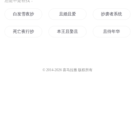
您是不是在找：
白发雪夜抄
且婚且爱
抄袭者系统
死亡夜行抄
本王且娶且撩
且待年华
且说青城
诸天抄文人
爱若浮华且行且惜
西游且西行
奇书小抄
如果能当文抄大佬
© 2014-
2026
喜马拉雅 版权所有
三京夜行抄
神级抄霸
女权世界的文抄公
我真没想做文抄公
千年夜行抄
我的二次元才没有
在异世界抄书的那些日子
重生之大抄袭王