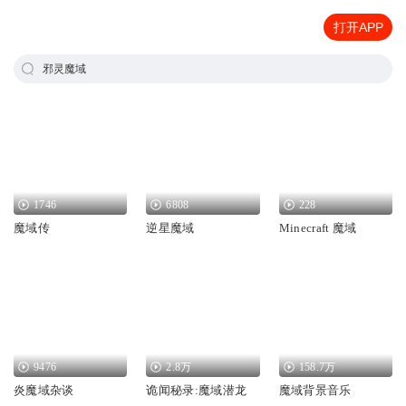
打开APP
邪灵魔域
1746
6808
228
魔域传
逆星魔域
Minecraft 魔域
9476
2.8万
158.7万
炎魔域杂谈
诡闻秘录:魔域潜龙
魔域背景音乐