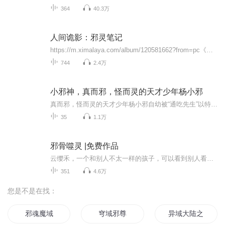
364
40.3万
人间诡影：邪灵笔记
https://m.ximalaya.com/album/120581662?from=pc《豪门秘事：鬼夫撩人》https://m.ximalaya.com/album/120939396?from=pc《诡域巫途：流落大荒，被巫女招为赘婿》一本古老诡异的诅咒笔记，撕开普通人平静生活，牵扯出尘封千年的宿命诅咒与禁忌孽缘。主角...
744
2.4万
小邪神，真而邪，怪而灵的天才少年杨小邪
真而邪，怪而灵的天才少年杨小邪自幼被“通吃先生”以特殊的手法养大，使其成为不怕点穴，百毒不侵的铁骨怪胎。但因其顽皮怠功，热衷赌技，通吃先生将其逼入江湖。邪神加到，江湖欢乐多。
35
1.1万
邪骨噬灵 |免费作品
云缨禾，一个和别人不太一样的孩子，可以看到别人看不见的东西。从生下来便不知父母的去向，被人称之为怪物，躲之不及。前20集大概是背景和主要人物的介绍。20集开始男主郁秋庭出现后才真正进入故事剧情！男主和女主都为孤儿，但是两人有相同的骨牌，而且...
351
4.6万
您是不是在找：
邪魂魔域
穹域邪尊
异域大陆之邪鸦魅