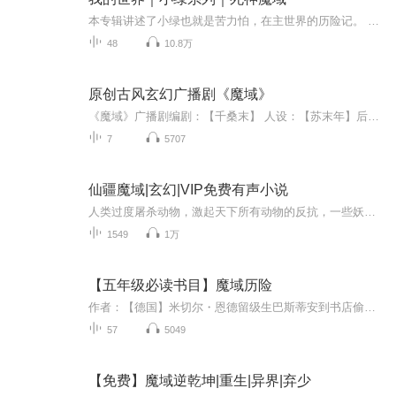
本专辑讲述了小绿也就是苦力怕，在主世界的历险记。 播出时间：大多数是晚上出品：喜马拉雅FM演播：我的世界武末由我的世界末曜工作室编写欢迎加入Minecraft“我的世界”有多火？风靡全球八年、有“线上乐高”之称。100个国家超过2100所学校都在使用，覆盖编程、数学、建筑、历史、地理、美术等多个学科。创12项吉尼斯世界纪录，刷新吉尼斯热卖独立游戏榜单。同名系列图书全球畅销超千万册，深受众多小粉丝喜爱。
48
10.8万
原创古风玄幻广播剧《魔域》
《魔域》广播剧编剧：【千桑末】 人设：【苏末年】后期：【泼猴叔叔】 审核：【这碗鱼】
7
5707
仙疆魔域|玄幻|VIP免费有声小说
人类过度屠杀动物，激起天下所有动物的反抗，一些妖魔组成魔域，誓要屠尽人类，于是，一场前所未有的人畜大战、仙魔大战就这么打响。他是应天而生的救世主，他的使命就是拯救人类，拯救三界，拯救神佛，他就是神！神佛在他脚下，天地万物在他脚下！他就是...
1549
1万
【五年级必读书目】魔域历险
作者：【德国】米切尔・恩德留级生巴斯蒂安到书店偷了一本《永远讲不完的故事》，他逃课到体育和储藏室里读这本书。不知不觉，他进入了这本书，并与书中一个绿皮肤的勇敢的小男孩阿特莱尤成为了朋友。阿特莱尤被幻想王国的天真女皇选为拯救王国的英雄，并...
57
5049
【免费】魔域逆乾坤|重生|异界|弃少