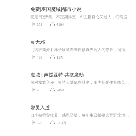
免费|巫国魔域|都市小说
稳定日更5集，不定期爆更，AI主播良心又迷人，订阅追更不迷路！ 【内容简介】 小枫生活在一个小县城里，只是因为偶然的一次机会和梦儿玩的比较近，就被冠上偷窥王的称号，走到哪里都被人嘲笑，偷窥狂的光环牢牢的罩在了他的头顶上，伴随他过了一生。 ...
191
6194
灵无邪
【内容简介】林子欣遭遇来自修真界高人的夺舍，祸福相依间得了高人传承，自此迈入修真路。可刚觉得人生与众不同时，却遇见了他，善于为人挖坑的修真界大妖的后代。【作者/主播】作者：王安宁，网络小说作家。主播：Mikar0【购买须知】1、本作品为付费有声...
466
11万
魔域 | 声援亚特 共抗魔劫
面对魔族入侵，亚特大陆危在旦夕，用声音化作各路英雄去捍卫亚特大陆的安危。
9
2459
邪灵入道
自小被师父收养，感恩至极，每年生日都要去荒野坟地散掉阴气，指导十八岁那年，发现漂亮师娘是狐狸，慈爱的师父是杀父仇人，养大我是希图我的血肉之躯，无奈弑杀师父娶了师娘....寂静小巷里有一家酒馆，两界的愿望都能实现.....
625
23.3万