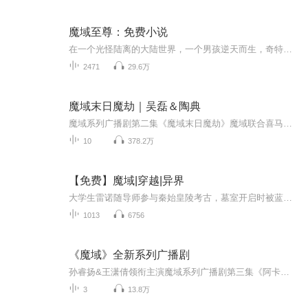
魔域至尊：免费小说
在一个光怪陆离的大陆世界，一个男孩逆天而生，奇特机遇于个身，最终为尊，多位身怀奇艺的剑意红颜知己倾身相付，爱恋于一生。
2471
29.6万
魔域末日魔劫｜吴磊＆陶典
魔域系列广播剧第二集《魔域末日魔劫》魔域联合喜马拉雅FM 萌音工作室独家出品领衔主演：吴磊/陶典导演：早安酱监制：牛奶胡椒编剧：萌音工作室 姑娌剧情梗概：魔域每集配音表请阅每集内容简介
10
378.2万
【免费】魔域|穿越|异界
大学生雷诺随导师参与秦始皇陵考古，墓室开启时被蓝光吞噬后穿越至亚特大陆，附身人族矿奴雷诺。原身遭魔族监工虐待，姐姐苏妲姬将其救回。雷诺决心保护姐姐，在这奇幻大陆开启新人生。
1013
6756
《魔域》全新系列广播剧
孙睿扬&王潇倩领衔主演魔域系列广播剧第三集《阿卡利亚王庭》【内容简介】连接荒古火墓的更深处，是一处巨大的时空旋涡，穿过这道旋涡，你将进入一个被历史尘封的时代。进入那个时代，首先展现在你眼前的便是久远的古国——阿卡利亚。“阿卡利亚，繁荣昌盛...
3
13.8万