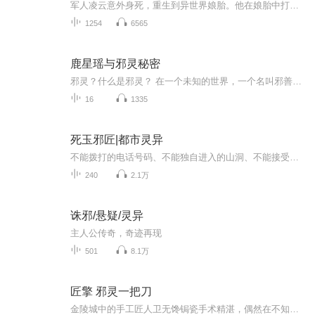
军人凌云意外身死，重生到异世界娘胎。他在娘胎中打通经脉，出生后因伴生幻兽是法师和战士被家族遗弃。幸得怪物奶妈收养，凌云在这个神奇世界开启成长之旅，却苦恼于无法发挥体内强大力量。
1254
6565
鹿星瑶与邪灵秘密
邪灵？什么是邪灵？ 在一个未知的世界，一个名叫邪善之境的地方，那里，会有什么东西？又会是什么样的一个地方呢？邪善之境的秘密，等你悄悄揭开。千月星球，每个到了10岁的小孩95%都会觉醒元力等级和自己的元力属性。 一共分为魔法师，战斗术士和精神术士...
16
1335
死玉邪匠|都市灵异
不能拨打的电话号码、不能独自进入的山洞、不能接受的礼物、不能打开的盒子、不能观看的视频……我就是不明白为什么明明告诉了你有些事情不能做，有些人还是不听话，非要作死不可。可是他们犯错了，并不代表他们应该受到惩罚。没有办法我只能给他们收拾烂...
240
2.1万
诛邪/悬疑/灵异
主人公传奇，奇迹再现
501
8.1万
匠擎 邪灵一把刀
金陵城中的手工匠人卫无馋锔瓷手术精湛，偶然在不知情中接下了修复盗墓分子手中受损瓷器的活儿。由此，故事一波三折，没想到瓷器竟然招来了蜈蚣布阵.........。在偶然的机会里认识了世家公子洛西渊，为救好友只身进入到埋藏着多年秘密的古瓷村落，陷入了迷...