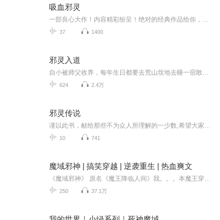
吸血邪灵
一部良心大作！内容精彩纷呈！绝对的经典作品给你，获奖作品，欢迎您的意见和建议，我们将不断提升自己，给大家呢带来更多优秀的作品。请大家多多支持，好听就请小伙伴一起来吧。只就是对我们最大的支持了。一部良心大作！内容精彩纷呈！绝对的经典作品给你，获奖作品，欢迎您的意见和建议，我们将不断提升自己，给大家呢带来更多优秀的作品。请大家多多支持，好听就请小伙伴一起来吧。只就是对我们最大的支持了。一部良心大作！内容精彩纷呈！绝对的经典作品给你，获奖作品，欢迎您的意见和建议，我们将不断提升自己...
37
1400
邪灵入道
自小被师父收养，每年生日都要去荒山坟地去睡一宿散去阴气，十八岁那年发现，被师父鞭打的漂亮师娘是狐精，慈爱的师父是无根之杀父仇人，希图的却是我的肉身.....幽静小巷里的诡异酒馆，能实现阴阳两界的愿望，只要在家中摆上恐怖的神像....
624
2.4万
邪灵传说
谨以此书，献给那些不为众人所理解的一少数,希望大家能够了解他们生命中的欢乐与辛酸，灵魂深处的黑暗和光明。 【题记】 我们不是神，所以我们无法选择自己的出生。 我们不是神，但我们可以选择如何活着，以及如何死去。 【阅读指南——请咬文嚼字确认以下事项后，再翻阅正文】 一、以下人群禁止阅读 1．18岁以下未成年； 2．有任何程度抑郁症、忧郁症患者； 3．以各类电影和现实中的杀人狂为偶像以及以成为杀手为梦想者； 4．抱着理想主义人生观者； 5．有暴力倾向者。 二、以下人群谨慎阅读 1．处于生存和情绪低谷者； 2．正在极度爱一个人，或恨一个人者； 3．心智不健全者，请在监护人或医师指导下阅读。 三．本书不是之处 1．本书不是一本善良的书； 2．本书不是一本快乐的书； 3．本书不是一本色情的书； 4．本书不是一本血腥的书； 5．本书不是一本暴力的书； 6. 本书不是一本恐怖的书； 7．本书不是一本正常的书。 越这样我越想看，你懂了没精髓？
10
741
魔域邪神 | 搞笑穿越 | 逆袭重生 | 热血爽文
《魔域邪神》 原名《魔王降临人间》我。。。本魔王穿越了？怀着一颗复仇的心，逗B的精神和渣男的自我修养，在众女神的陪伴下，不断与邪恶战斗、自我修行。一代异世魔王最终成为了守护科技世界的天选之子，可最终。。。由鸿鹄远志工作室监制。
250
37.1万
我的世界｜小绿系列｜死神魔域