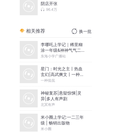
阴店开张
96.4万
相关推荐
换一批
李哪吒上学记｜稀里糊
涂一年级&神神气气二年
级
东海小学广播站
星门：时光之主丨热血
玄幻|高武爽文丨一种侃
侃丨老鹰吃小鸡
一种侃侃
神秘复苏|悬疑惊悚|灵
异|多人有声剧
北冥有声
米小圈上学记:一二三年
级 | 畅销出版物
米小圈