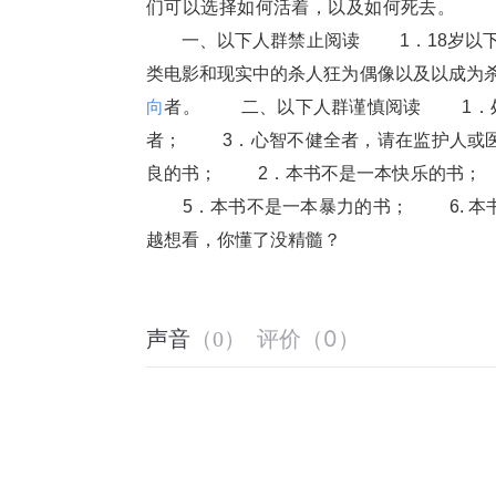
们可以选择如何活着，以及如何死去。 　　
　　一、以下人群禁止阅读 　　1．18岁以
类电影和现实中的杀人狂为偶像以及以成为杀
向
者。 　　二、以下人群谨慎阅读 　　1
者； 　　3．心智不健全者，请在监护人或
良的书； 　　2．本书不是一本快乐的书； 
　　5．本书不是一本暴力的书； 　　6. 
越想看，你懂了没精髓？
评价
（
0
）
声音
（
0
）