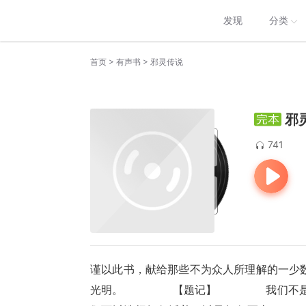
发现
分类
>
>
首页
有声书
邪灵传说
邪
741
谨以此书，献给那些不为众人所理解的一少
光明。 　　 　　【题记】 　　 　　我们