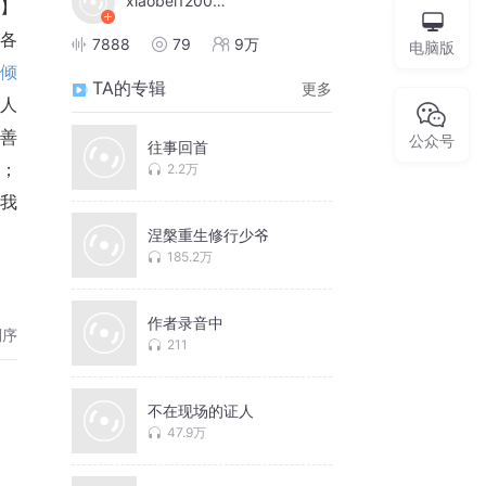
xiaobei1200888
】 
以各
7888
79
9万
电脑版
倾
TA的专辑
更多
个人
本善
公众号
往事回首
； 
2.2万
样我
涅槃重生修行少爷
185.2万
作者录音中
倒序
211
不在现场的证人
47.9万