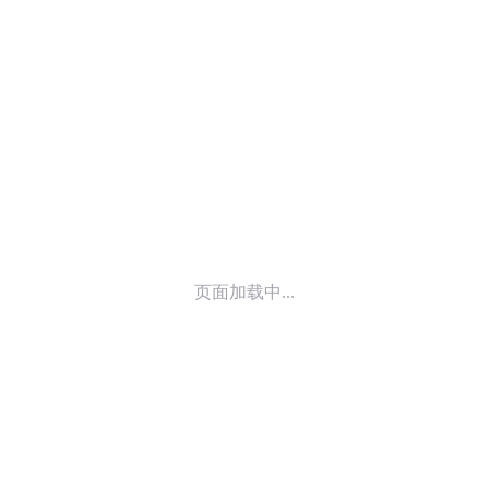
© 2014-
2025
喜马拉雅 版权所有
页面加载中...