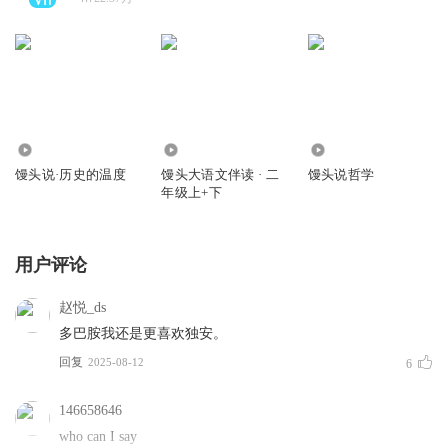
5640.45万
1.55万
6.87万
馒头说·历史的温度
馒头大语文伴读 · 二
馒头说哲学
年级上+下
用户评论
赵悦_ds
多巴胺我还是更喜欢独安。
回复
2025-08-12
6
146658646
who can I say