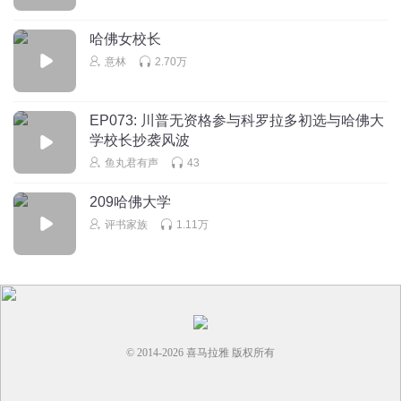
？？？？？？
哈佛女校长
回复
2025-03-24
0
意林
2.70万
146658646
曼巴out
EP073: 川普无资格参与科罗拉多初选与哈佛大
回复
2024-06-10
0
学校长抄袭风波
鱼丸君有声
43
209哈佛大学
评书家族
1.11万
© 2014-
2026
喜马拉雅 版权所有