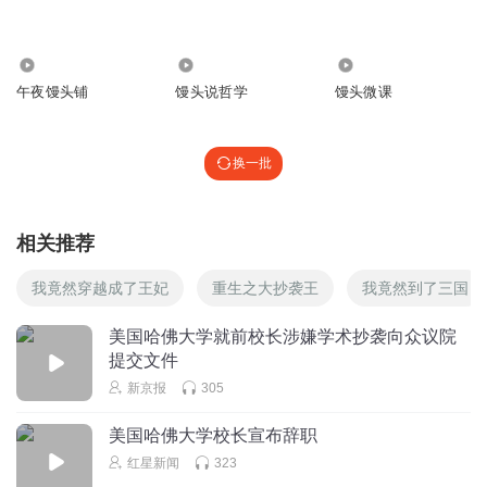
回复
2025-05-27
1
9.78万
6.87万
15.32万
云祥子
午夜馒头铺
馒头说哲学
馒头微课
沙发
回复
2024-01-04
1
换一批
云祥子
回复 @
云祥子
:
沙发
相关推荐
力推鲤余欢力推奇妙君
刺激
我竟然穿越成了王妃
重生之大抄袭王
我竟然到了三国
回复
2024-09-27
0
美国哈佛大学就前校长涉嫌学术抄袭向众议院
提交文件
苏栗子
新京报
305
6666
回复
2026-04-09
0
美国哈佛大学校长宣布辞职
红星新闻
323
长龙航空a320neo