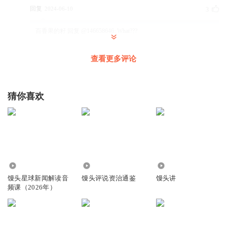
回复
2024-06-10
3
百香果的籽
回复 @
146658646
:
What???
查看更多评论
长龙航空a320neo
3@4455#@，**#;*##
(5*34*34*#54(6557(65*5756)5765)6*556566(6))64(5443553442
猜你喜欢
#22@21@213123224%3424345657544455*6(*&6一口&4)
回复
2025-03-24
3
巴黎没有海_gx
我们得不断优化自身的瑕疵，展现出无与伦比的优势，这样
才能取得更大的成功。🤣😇😍😘🥰🧐🤪🤓😛😋😉😀😄🥹😅☺
3.16万
5.19万
726
😗😙😉😌😀😊😘😗😅😚😃
馒头星球新闻解读音
馒头评说资治通鉴
馒头讲
频课（2026年）
回复
2024-01-06
2
Bobby_9u6
25546634361