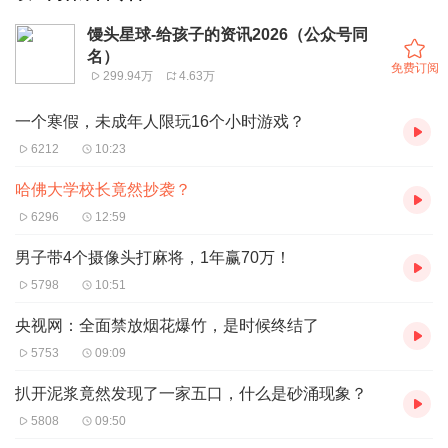
馒头星球-给孩子的资讯2026（公众号同
名）
免费订阅
299.94万
4.63万
一个寒假，未成年人限玩16个小时游戏？
6212
10:23
哈佛大学校长竟然抄袭？
6296
12:59
男子带4个摄像头打麻将，1年赢70万！
5798
10:51
央视网：全面禁放烟花爆竹，是时候终结了
5753
09:09
扒开泥浆竟然发现了一家五口，什么是砂涌现象？
5808
09:50