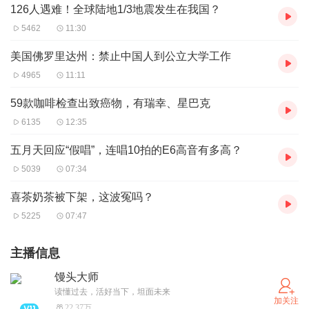
126人遇难！全球陆地1/3地震发生在我国？
5462
11:30
美国佛罗里达州：禁止中国人到公立大学工作
4965
11:11
59款咖啡检查出致癌物，有瑞幸、星巴克
6135
12:35
五月天回应“假唱”，连唱10拍的E6高音有多高？
5039
07:34
喜茶奶茶被下架，这波冤吗？
5225
07:47
主播信息
馒头大师
读懂过去，活好当下，坦面未来
加关注
22.37万