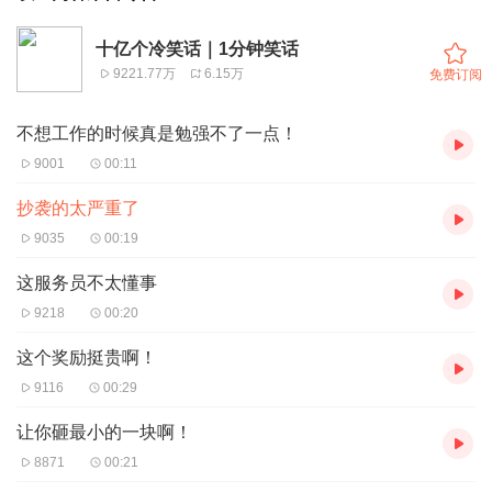
十亿个冷笑话｜1分钟笑话
9221.77万
6.15万
免费订阅
不想工作的时候真是勉强不了一点！
9001
00:11
抄袭的太严重了
9035
00:19
这服务员不太懂事
9218
00:20
这个奖励挺贵啊！
9116
00:29
让你砸最小的一块啊！
8871
00:21