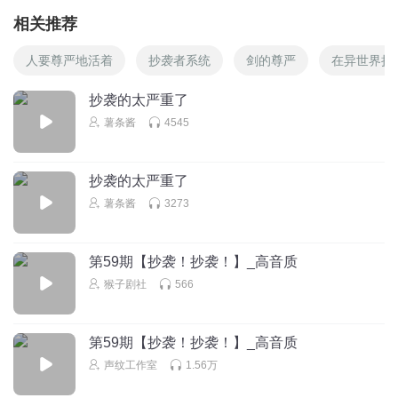
相关推荐
人要尊严地活着
抄袭者系统
剑的尊严
在异世界抄
抄袭的太严重了
薯条酱
4545
抄袭的太严重了
薯条酱
3273
第59期【抄袭！抄袭！】_高音质
猴子剧社
566
第59期【抄袭！抄袭！】_高音质
声纹工作室
1.56万