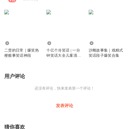
132.22万
2464.74万
152.69万
二货的日常｜爆笑热
十亿个冷笑话 | 一分
沙雕故事集｜戏精式
梗糗事笑话神段
钟笑话大全儿童清新
笑话段子爆笑合集
版
用户评论
还没有评论，快来发表第一个评论！
发表评论
猜你喜欢