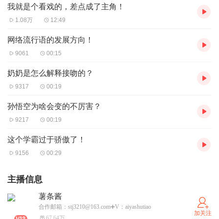
我就是个看戏的，差点成了主角！
1.08万
12:49
网络流行语的发展方向！
9061
00:15
奶奶是怎么解释接吻的？
9317
00:19
孙悟空为啥会变的不厉害？
9217
00:19
这个学霸过于骄傲了！
9156
00:29
主播信息
薯条酱
合作邮箱：stj3210@163.com➕V：aiyashutiao
加关注
67.64万