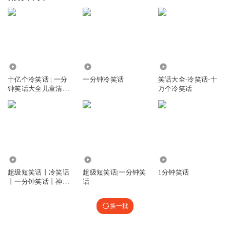
2464.74万
4450
10.25万
十亿个冷笑话 | 一分
一分钟冷笑话
笑话大全-冷笑话-十
钟笑话大全儿童清新
万个冷笑话
版
84.04万
10.35万
69.89万
超级短笑话丨冷笑话
超级短笑话|一分钟笑
1分钟笑话
丨一分钟笑话丨神回
话
复丨与花播讲
换一批