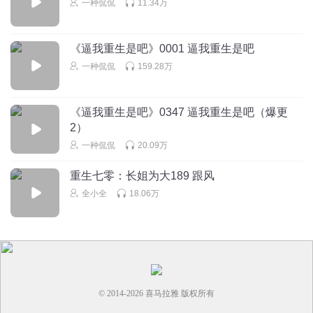
一种侃侃
11.34万
回复
2024-07-08
3
草莓小丸子汤圆
《逼我重生是吧》0001 逼我重生是吧
要不要点AC脸啊，你程猪🐷才是抄的那个吧
一种侃侃
159.28万
回复
2024-07-09
2
《逼我重生是吧》0347 逼我重生是吧（爆更
晨曦May
2）
沈明朗最好的眼光就是认了这个表弟
一种侃侃
20.09万
回复
2024-07-08
2
重生七零：长姐为大189 跟风
全小全
18.06万
© 2014-
2026
喜马拉雅 版权所有