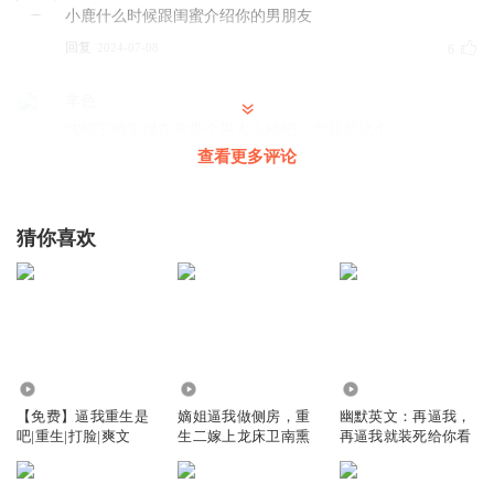
小鹿什么时候跟闺蜜介绍你的男朋友
回复
2024-07-08
6
芈色
沈倾宁确实很在意带个男人上楼吧，尤其是这个
查看更多评论
回复
2024-07-08
5
苏城之丶
猜你喜欢
可以降低价格啊？味道不比柚茶店，但是人家销量多压低价
格，肯定会有很多人喝的
回复
2024-12-03
5
Moon_瑞雪
就应该把狗男人带上去，看看死傲娇的反应
2.05万
71
11
回复
2024-07-08
0
【免费】逼我重生是
嫡姐逼我做侧房，重
幽默英文：再逼我，
吧|重生|打脸|爽文
生二嫁上龙床卫南熏
再逼我就装死给你看
渗透Apple