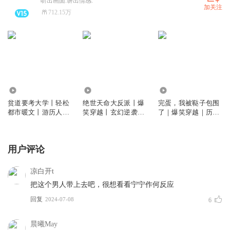
听出画面.讲出情感.
加关注
712.15万
2332.76万
1258.20万
1707.98万
贫道要考大学丨轻松
绝世天命大反派丨爆
完蛋，我被鞑子包围
都市暖文丨游历人间
笑穿越丨玄幻逆袭丨
了｜爆笑穿越｜历史
｜一种侃侃作品｜
反派主角丨一种侃侃
架空｜一种侃侃作品
VIP免费
作品丨多人有声剧
｜多人有声剧
用户评论
凉白开t
把这个男人带上去吧，很想看看宁宁作何反应
回复
2024-07-08
6
晨曦May