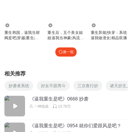
抄袭也是大工程，难在多店品控
回复
2024-07-09
4
了知无我知了
回复 @
渗透Apple
:
说得对
7350
243.49万
162.36万
重生韩国，逼我当财
重生后，五个美女姐
重生异能|快穿：系统
阀是吧|穿越|重生|系
姐逼我当神豪|风流后
逼我做渣女|精品双播
2p7pvu1xtqduax9snczt
统流|都市异能|都市
宫|逍遥都市
我觉得吧，这种日子我想想都不想过太累了，也就小说，感
换一批
觉除了主角其他配角只要不在场景都TM是静止时间的。你想
想看，这主角一边要搞游戏，这边做奶茶，那边要上学，那
边还要上新QQ内衣啥的，一个陈老师，一个鹿宝，那边还要
相关推荐
惦记其他的几个女的，要我，我肯定吃不消想想都累死
回复
2024-09-06
3
抄袭者系统
好女不跟男斗
三京夜行抄
诸天抄文人
1365994ceuv
回复 @
2p7pvu1xtqduax9snczt
:
是的。
《逼我重生是吧》0668 抄袭
一种侃侃
13.76万
晨曦May
柚茶首先推出这款奶茶🧋 就是为了方便让人抄 一开始就布了
《逼我重生是吧》0954 就你们爱跟风是吧？
局