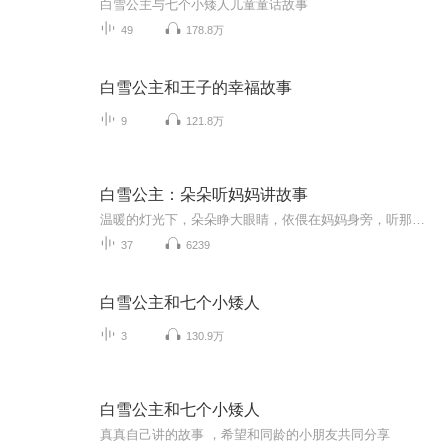
白雪公主与七个小矮人儿童童话故事
49
178.8万
白雪公主和王子的幸福故事
9
121.8万
白雪公主：朵朵听妈妈讲故事
温暖的灯光下，朵朵睁大眼睛，依偎在妈妈身旁，听那些流传千年的童话——但这一次，故事变了样。小红帽不再等待猎人救援，她和小动物们用智慧赶走恶狼；白雪公主拒绝被动沉睡，她凭勇气对抗继母，赢得独立人生。朵朵的每一次提问，都点燃思考的火花：如果...
37
6239
白雪公主和七个小矮人
3
130.9万
白雪公主和七个小矮人
真真自己讲的故事 ，希望和同龄的小朋友共同分享