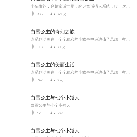
小编推荐：穿越童话世界，绑定童话猎人系统，哎！这怎么和故事书里讲的不一样啊！简介：胡语穿越来到童话世界，绑定童话猎人系统。开局一星猎人？丝毫不慌，只要完成任务，我就可以屹立于童话之巅峰！只是这童话怎么跟故事书中不太一样？“这就是你欢迎客...
336
32.6万
白雪公主的奇幻之旅
该系列动画在一个个精彩的小故事中启迪孩子思想，帮助孩子养成各种好习惯，以寓教于乐的方式使孩子们健康快乐的成长。美丽的童话王国生活着小雪小贝和熊妹，以及她们快乐的小伙伴，她们天真可爱又活泼，总是有许多的奇思妙想，她们喜爱探索未知，对一切事...
1136
395万
白雪公主的美丽生活
该系列动画在一个个精彩的小故事中启迪孩子思想，帮助孩子养成各种好习惯，以寓教于乐的方式使孩子们健康快乐的成长。美丽的童话王国生活着小雪小贝和熊妹，以及她们快乐的小伙伴，她们天真可爱又活泼，总是有许多的奇思妙想，她们喜爱探索未知，对一切事...
747
65万
白雪公主与七个小矮人
白雪公主与七个小矮人
12
5673
白雪公主与七个小矮人