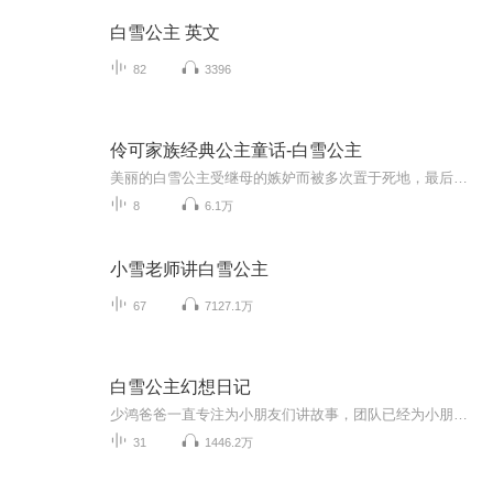
白雪公主 英文
82
3396
伶可家族经典公主童话-白雪公主
美丽的白雪公主受继母的嫉妒而被多次置于死地，最后在七个小矮人和王子的帮助下获得新生。爱慕虚荣、贪恋美貌的王后总是爱问镜子：“魔镜魔镜，谁是这个世界上最美的女人？”当镜子说是白雪公主时，王后就伪装成巫婆，骗白雪公主吃下毒苹果。吃下毒苹果的白雪公主被随后出现的王子救了，最终王子和公主幸福地生活在一起，王后得到了应有的惩罚。...
8
6.1万
小雪老师讲白雪公主
67
7127.1万
白雪公主幻想日记
少鸿爸爸一直专注为小朋友们讲故事，团队已经为小朋友们制作了几百部儿童作品，包括儿童广播剧：赛尔号之战神联盟、摩尔庄园之真假RK、哆啦A梦之日本诞生、 T博士等；还制作包括沈石溪，曹文轩，汤素兰，伍美珍，杨红樱……等大作家的一系列作品。如今少...
31
1446.2万