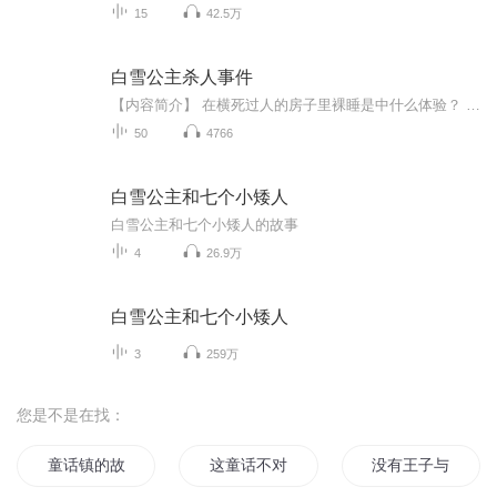
15
42.5万
白雪公主杀人事件
【内容简介】 在横死过人的房子里裸睡是中什么体验？ 现在流行冲喜，让处女在死过人的房间里裸睡，说第二天房子的晦气就会被带走。 我为了钱去帮人家冲喜压床裸睡，结果第二天发现身下红了！ 突然冒出个有钱婆婆，又莫名其妙为土豪守寡。 “别，孩子不是你...
50
4766
白雪公主和七个小矮人
白雪公主和七个小矮人的故事
4
26.9万
白雪公主和七个小矮人
3
259万
您是不是在找：
童话镇的故事
这童话不对
没有王子与公主的