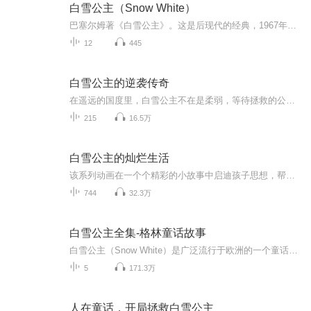
白雪公主（Snow White）
巴塞尔姆著《白雪公主》。这是后现代的经典，1967年面世
12
445
白雪公主的逆袭传奇
在遥远的国度里，白雪公主不在是柔弱，等待拯救的公主，当皇后因嫉妒她的纯净之美而逼迫她逃离城堡后，白雪公主在森林中发现了自己的独特能力—能与动物沟通，治愈伤痛，守护自然。面对皇后的再次陷害和森林危机，她用智慧和勇气带领小动物们反击，最终感...
215
16.5万
白雪公主的灿烂生活
该系列动画在一个个精彩的小故事中启迪孩子思想，帮助孩子养成各种好习惯，以寓教于乐的方式使孩子们健康快乐的成长。美丽的童话王国生活着小雪小贝和熊妹，以及她们快乐的小伙伴，她们天真可爱又活泼，总是有许多的奇思妙想，她们喜爱探索未知，对一切事...
744
32.3万
白雪公主全集-格林童话故事
白雪公主（Snow White）是广泛流行于欧洲的一个童话故事中的人物，其中最著名的故事版本见于德国1812年的《格林童话》。讲述了白雪公主受到继母皇后的虐待，逃到森林里，遇到七个小矮人的故事。历史学家巴特尔思据称白雪公主的历史原型是1725年生于德国西部美茵河畔洛尔城的玛利亚·索菲亚·冯·埃尔塔尔。 美丽的白雪公主受继母的嫉妒而被多次置于死地，最后在七个小矮人和王子的帮助下获得新生。爱慕虚荣、贪恋美貌的王后总是爱问镜子：“魔镜魔镜，谁是这个世界上最美的女人？”当镜子说是白雪公主时，王后就伪装成巫婆，骗白雪公主吃下毒苹果。吃下毒苹果的白雪公主被随后出现的王子救了，最终王子和公主幸福地生活在一起，王后得到了应有的惩罚。
5
171.3万
人在童话，开局拯救白雪公主