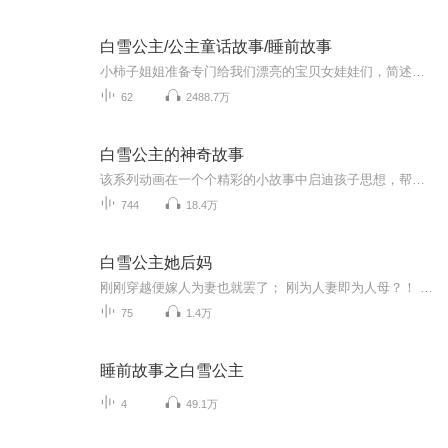
白雪公主/公主童话故事/睡前故事
小柿子姐姐准备专门给我们漂亮的宝贝女娃娃们，简述关于公主的故事哦。
62
2488.7万
白雪公主的神奇故事
该系列动画在一个个精彩的小故事中启迪孩子思想，帮助孩子养成各种好习惯，以寓教于乐的方式使孩子们健康快乐的成长。美丽的童话王国生活着小雪小贝和熊妹，以及她们快乐的小伙伴，她们天真可爱又活泼，总是有许多的奇思妙想，她们喜爱探索未知，对一切事...
744
18.4万
白雪公主她后妈
刚刚穿越便嫁人为妻也就罢了； 刚为人妻即为人母？！ 好吧，好吧，这也可以接受—— 我们不做白雪公主她后妈就可以了。 但是，她的“孩子们”是不是年龄有些过于太大了？！ 上有公婆，下有儿女， 外加一群虎视眈眈的妾室， 看红裳一个穿越女， 大宅门里柴米油盐的生活。。。。 刚刚穿越便嫁人为妻也就罢了； 刚为人妻即为人母？！ 好吧，好吧，这也可以接受—— 我们不做白雪公主她后妈就可以了。 但是，她的“孩子们”是不是年龄有些过于太大了？！ 上有公婆，下有儿女， 外加一群虎视眈眈的妾室， 看红裳一个穿越女， 大宅门里柴米油盐的生活。。。。
75
1.4万
睡前故事之白雪公主
4
49.1万