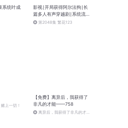
豪系统叶成
影视∣开局获得阿尔法狗∣长
篇多人有声穿越剧∣系统流∣
无敌流∣影视系统穿越诸天无
第2048集 繁花123
限
【免费】离异后，我获得了
非凡的才能——758
8 赌上一切！
离异后，我获得了非凡的才
能-758