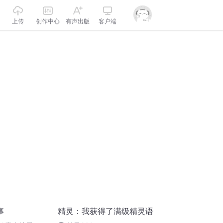
上传
创作中心
有声出版
客户端
事
精灵：我获得了满级精灵语