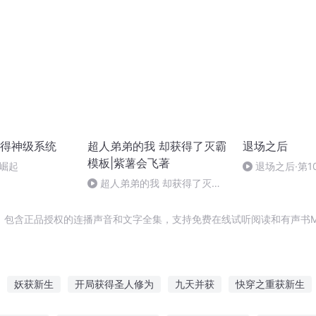
得神级系统
超人弟弟的我 却获得了灭霸
退场之后
模板|紫薯会飞著
市崛起
退场之后·第
超人弟弟的我 却获得了灭霸
模板 第三十四章 不要靠近那对
兄弟
，包含正品授权的连播声音和文字全集，支持免费在线试听阅读和有声书M
妖获新生
开局获得圣人修为
九天并获
快穿之重获新生
美玉如获一宝
重获新生
未来之重获新声
欲获魔心
修真世