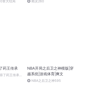
30章大结局
精灵260
得了药王传承
NBA开局之后卫之神模版|穿
越系统|游戏体育|爽文
得了药王传承
NBA之后卫之神595