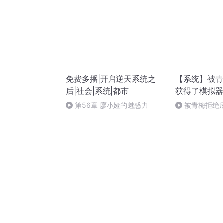
免费多播|开启逆天系统之
【系统】被青
后|社会|系统|都市
获得了模拟器
男|多女主
第56章 廖小娅的魅惑力
被青梅拒绝
器（完）