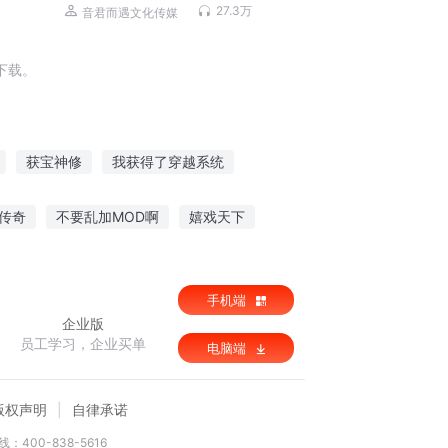
精配
27.3万
音君而遇文化传媒
下载。
获宝神修
我获得了穿越系统
得系统开始
快穿之重获新生
传奇
不要乱加MOD啊
嬉戏天下
获得魔王系统
手机端
企业版
员工学习，企业买单
电脑端
版权声明
自律承诺
：400-838-5616