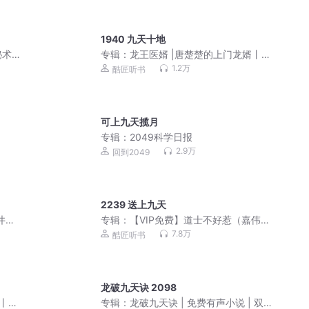
1940 九天十地
秘术
专辑：
龙王医婿 |唐楚楚的上门龙婿丨精
品大多播
1.2万
酷匠听书
可上九天揽月
专辑：
2049科学日报
2.9万
回到2049
2239 送上九天
井观
专辑：
【VIP免费】道士不好惹（嘉伟演
播）又名古井观传奇
7.8万
酷匠听书
龙破九天诀 2098
婿丨精
专辑：
龙破九天诀 | 免费有声小说 | 双播