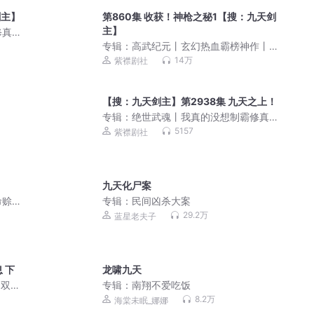
剑主】
第860集 收获！神枪之秘1【搜：九天剑
主】
修真
剧社
专辑：
高武纪元丨玄幻热血霸榜神作丨
武道&科技丨暴力斩神丨紫襟剧社制作 |
14万
紫襟剧社
多人有声剧
【搜：九天剑主】第2938集 九天之上！
专辑：
绝世武魂丨我真的没想制霸修真
界丨全网60亿点击玄幻巨作丨紫襟剧社
5157
紫襟剧社
制作
九天化尸案
命赊
专辑：
民间凶杀大案
29.2万
蓝星老夫子
 下
龙啸九天
 双播
专辑：
南翔不爱吃饭
8.2万
海棠未眠_娜娜