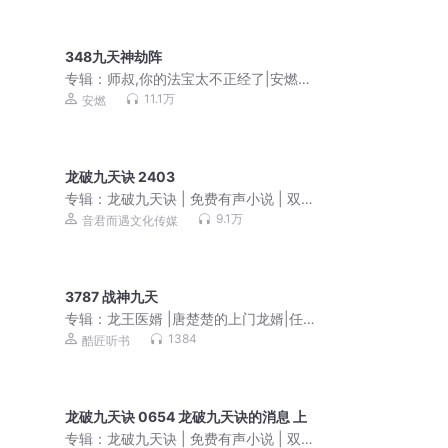
348九天神劫阵
专辑：
师叔,你的法宝太不正经了|安燃穿
越爆笑修仙|法宝不正经VIP免费有声小
11.1万
安燃
说
龙破九天诀 2403
专辑：
龙破九天诀 | 免费有声小说 | 双播
精配
9.1万
音君而遇文化传媒
3787 战神九天
专辑：
龙王医婿 |唐楚楚的上门龙婿|任
京浩领衔演播
1384
酷匠听书
龙破九天诀 0654 龙破九天诀的消息 上
专辑：
龙破九天诀 | 免费有声小说 | 双播