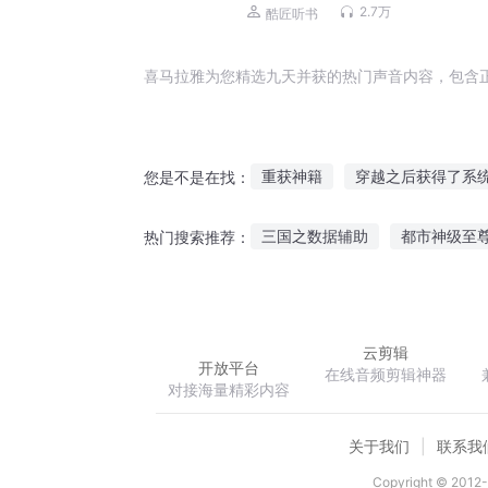
品大多播
2.7万
酷匠听书
喜马拉雅为您精选九天并获的热门声音内容，包含
重获神籍
穿越之后获得了系
您是不是在找：
欲获魔心
捕获大明星
未
三国之数据辅助
都市神级至
热门搜索推荐：
修真世界中获得王者系统
妖
死亡综艺秀
剑血苍穹
弃
云剪辑
开放平台
在线音频剪辑神器
对接海量精彩内容
关于我们
联系我
Copyright © 2012-