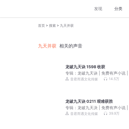
发现
分类
>
>
首页
搜索
九天并获
九天并获
相关的声音
龙破九天诀 1598 收获
专辑：
龙破九天诀 | 免费有声小说 |
精配
14.5万
音君而遇文化传媒
龙破九天诀 0211 艰难获胜
专辑：
龙破九天决 | 免费有声小说 |
精配
39.9万
音君而遇文化传媒