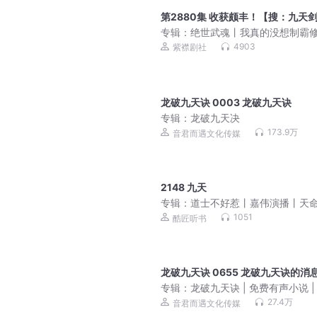
第2880集 收获颇丰！【搜：九天
专辑：
绝世武魂丨我真的没想制霸
界丨全网60亿点击玄幻巨作丨紫襟
4903
紫襟剧社
制作
龙破九天诀 0003 龙破九天诀
专辑：
龙破九天决
173.9万
音君而遇文化传媒
2148 九天
专辑：
道士不好惹丨嘉伟演播丨天
刀人前传 免费福利
1051
酷匠听书
龙破九天诀 0655 龙破九天诀的消息
专辑：
龙破九天诀 | 免费有声小说 |
精配
27.4万
音君而遇文化传媒