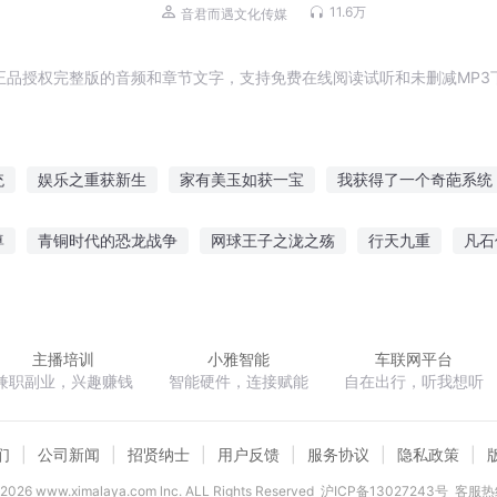
精配
11.6万
音君而遇文化传媒
正品授权完整版的音频和章节文字，支持免费在线阅读试听和未删减MP3
统
娱乐之重获新生
家有美玉如获一宝
我获得了一个奇葩系统
来之重获新声
蛊获将心
转生异界的我获得魔王传承
都市从获
尊
青铜时代的恐龙战争
网球王子之泷之殇
行天九重
凡石
获新生
我可以不劳而获
重获新生
开局获得圣人修为
开局
天逆少
重生二郎神杨戬
魔法世界传
奈落之子
永久隐身
主播培训
小雅智能
车联网平台
兼职副业，兴趣赚钱
智能硬件，连接赋能
自在出行，听我想听
们
公司新闻
招贤纳士
用户反馈
服务协议
隐私政策
2026
www.ximalaya.com lnc. ALL Rights Reserved
沪ICP备13027243号
客服热线