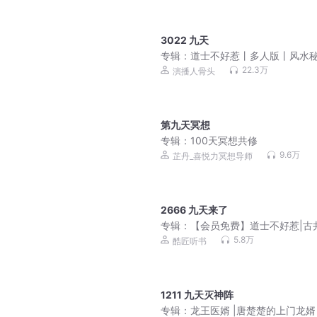
3022 九天
专辑：
道士不好惹丨多人版丨风水
丨爆笑丨都市丨悬疑恐怖灵异
22.3万
演播人骨头
第九天冥想
专辑：
100天冥想共修
9.6万
芷丹_喜悦力冥想导师
2666 九天来了
专辑：
【会员免费】道士不好惹|古
传奇|嘉伟演播
5.8万
酷匠听书
1211 九天灭神阵
专辑：
龙王医婿 |唐楚楚的上门龙