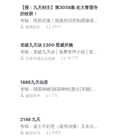
【搜：九天剑主】第3058集 在大青莲寺
的收获！
专辑：
绝世武魂丨我真的没想制霸修真
界丨全网60亿点击玄幻巨作丨紫襟剧社
4517
紫襟剧社
制作
龙破九天诀 2300 恩威并施
专辑：
龙破九天诀 | 免费有声小说 | 双播
精配
10.7万
音君而遇文化传媒
1886九天仙音
专辑：
镇国神婿|镇国神帅|楚尘|宋颜|逆
天傻婿超级弃婿
1万
趣阅有声
2148 九天
专辑：
道士不好惹（嘉伟演播）又名古
井观传奇
8.8万
酷匠听书