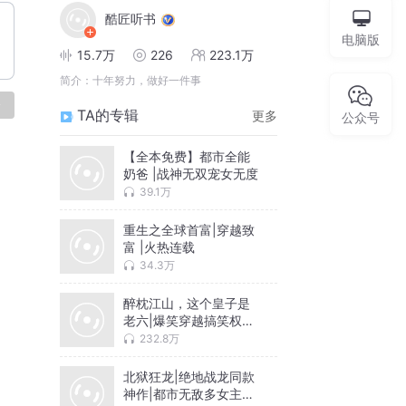
酷匠听书
电脑版
15.7万
226
223.1万
简介：
十年努力，做好一件事
论
TA的专辑
更多
公众号
【全本免费】都市全能
奶爸 |战神无双宠女无度
39.1万
重生之全球首富|穿越致
富 |火热连载
34.3万
醉枕江山，这个皇子是
老六|爆笑穿越搞笑权谋
无敌流
232.8万
北狱狂龙|绝地战龙同款
神作|都市无敌多女主爽