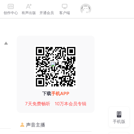
创作中心
有声出版
开通会员
客户端
下载
手机APP
7天免费畅听
10万本会员专辑
手机版
声音主播