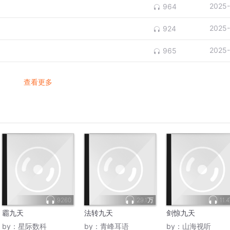
2025-
964
2025-
924
2025-
965
查看更多
9260
29.1万
11.
霸九天
法转九天
剑惊九天
by：
星际数科
by：
青峰耳语
by：
山海视听