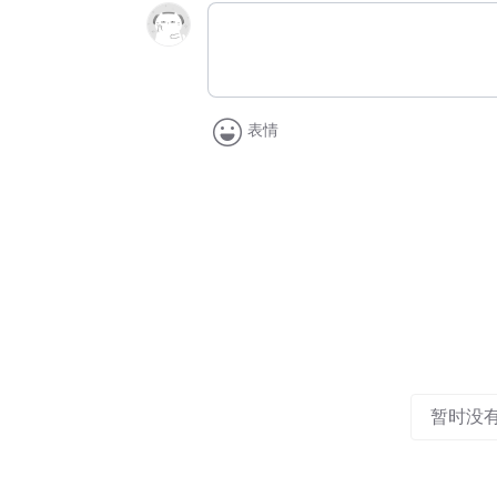
表情
暂时没