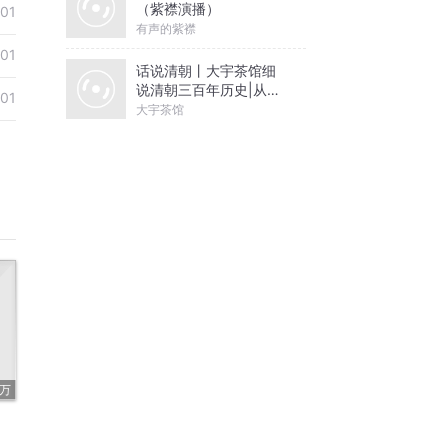
（紫襟演播）
01
有声的紫襟
01
话说清朝丨大宇茶馆细
说清朝三百年历史|从努
01
尔哈赤到末代皇帝溥仪|
大宇茶馆
康熙雍正乾隆
4万