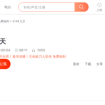
电台
上传
>
免费福利
2148 九天
九天
:00:04
08:11
1050
不好惹丨嘉伟演播丨天命赊刀人前传 免费福利
点/集
喜欢
下载
分享