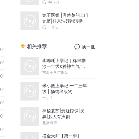
文
84.2万
龙王医婿 |唐楚楚的上门
龙婿|任京浩领衔演播
1.10亿
相关推荐
换一批
01
李哪吒上学记｜稀里糊
01
涂一年级&神神气气二年
级
东海小学广播站
01
米小圈上学记:一二三年
01
级 | 畅销出版物
米小圈
01
神秘复苏|悬疑惊悚|灵
01
异|多人有声剧
北冥有声
01
摸金天师【第一季】