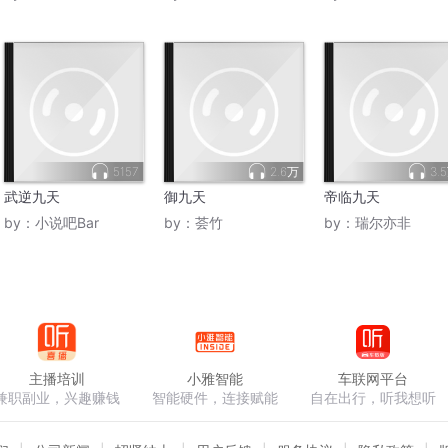
5157
2.6万
3.
武逆九天
御九天
帝临九天
by：
小说吧Bar
by：
荟竹
by：
瑞尔亦非
主播培训
小雅智能
车联网平台
兼职副业，兴趣赚钱
智能硬件，连接赋能
自在出行，听我想听