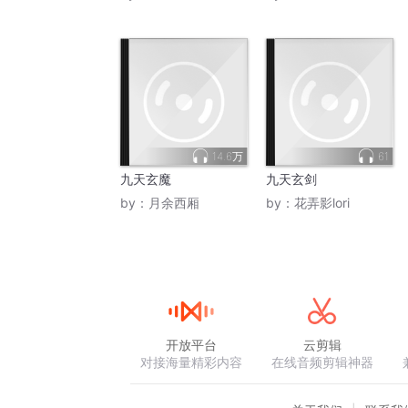
14.6万
61
九天玄魔
九天玄剑
by：
月余西厢
by：
花弄影lori
开放平台
云剪辑
对接海量精彩内容
在线音频剪辑神器