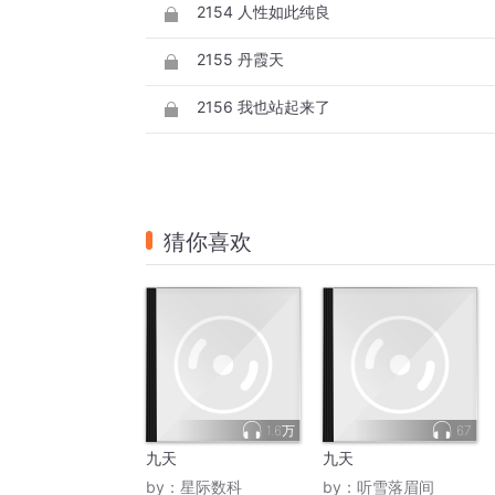
2154 人性如此纯良
2155 丹霞天
2156 我也站起来了
猜你喜欢
1.6万
67
九天
九天
by：
星际数科
by：
听雪落眉间