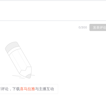
发表评
0
/
300
有评论，下载
喜马拉雅
与主播互动