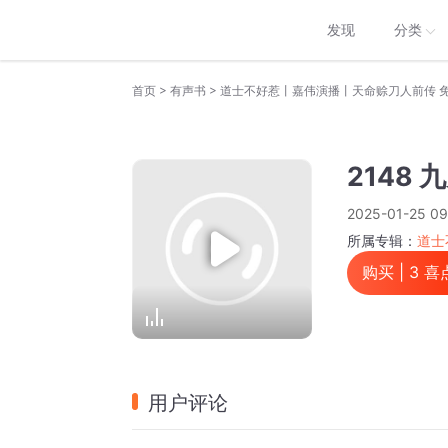
发现
分类
>
>
首页
有声书
道士不好惹丨嘉伟演播丨天命赊刀人前传 
2148 
2025-01-25 09
所属专辑：
道士
购买 |
3
喜
用户评论