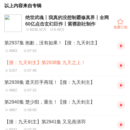
以上内容来自专辑
绝世武魂丨我真的没想制霸修真界丨全网
60亿点击玄幻巨作丨紫襟剧社制作
免费订阅
6036.32万
6.49万
第2937集 抱歉，没有如果！【搜：九天剑主】
4883
07:42
【搜：九天剑主】第2938集 九天之上！
5157
07:46
第2939集 遮天巨手再现！【搜：九天剑主】
4862
07:32
第2940集 楚少阳，重生！【搜：九天剑主】
4887
08:06
【搜：九天剑主】第2941集 又见燕清羽
5037
07:35