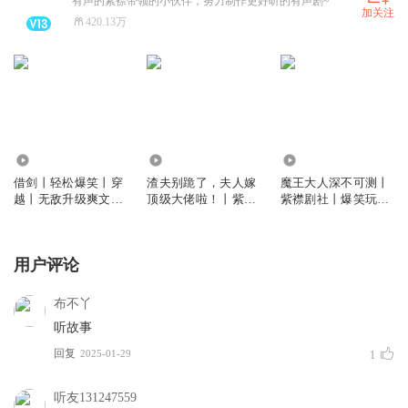
有声的紫襟带领的小伙伴，努力制作更好听的有声剧~
加关注
420.13万
57.46万
106.12万
6046.81万
借剑丨轻松爆笑丨穿
渣夫别跪了，夫人嫁
魔王大人深不可测丨
越丨无敌升级爽文丨
顶级大佬啦！丨紫襟
紫襟剧社丨爆笑玩家
紫襟剧社制作丨多人
剧社制作丨总裁豪门
流丨《这游戏也太真
有声剧
丨火葬场丨多人有声
实了》魔幻版
剧
用户评论
布不丫
听故事
回复
2025-01-29
1
听友131247559