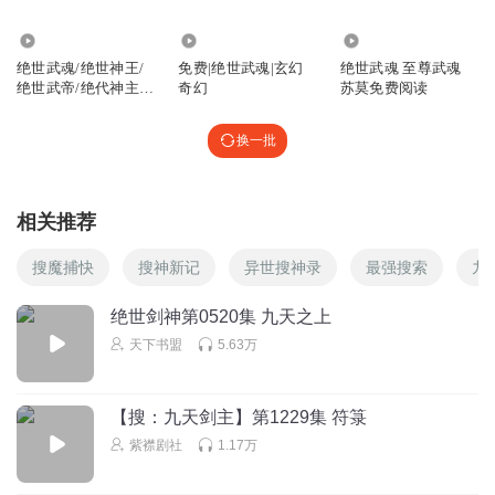
1.15万
2.21万
98.99万
绝世武魂/绝世神王/
免费|绝世武魂|玄幻
绝世武魂 至尊武魂
绝世武帝/绝代神主至
奇幻
苏莫免费阅读
尊武魂苏莫
换一批
相关推荐
搜魔捕快
搜神新记
异世搜神录
最强搜索
九
绝世剑神第0520集 九天之上
天下书盟
5.63万
【搜：九天剑主】第1229集 符箓
紫襟剧社
1.17万