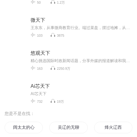
50
1.2万
微天下
王东东，从事微商教育行业。端过菜盘，摆过地摊，从无背景没人脉，迷茫无望到找到方向死磕2年坚持不懈，凭借真实，坚持，抓住移动互联网机遇，帮助服务影响千万微商人次,专注服务于一线拼搏的个人微商找到方向，实现自我价值。2015年创建王东东商学院，拥...
103
3875
悠观天下
精心挑选国际时政新闻话题，分享外媒的报道解读和我们的分析判断
163
2250.9万
Ai芯天下
AI芯天下
732
19万
您是不是在找：
阔太太的心事
吴辽的无聊生活
烽火辽西