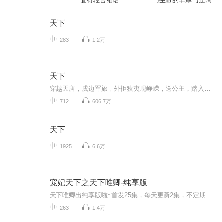
值得轻言细语
与生命的丰厚与辽阔
天下
283
1.2万
天下
穿越天唐，戍边军旅，外拒狄夷现峥嵘，送公主，踏入权利中心，展开一出盛唐穿越大戏。。。。
712
606.7万
天下
1925
6.6万
宠妃天下之天下唯卿-纯享版
天下唯卿出纯享版啦~首发25集，每天更新2集，不定期爆更~不过瘾的小耳朵们还可以转至VIP专辑抢先收听哦~https://www.ximalaya.com/album/70950861
263
1.4万