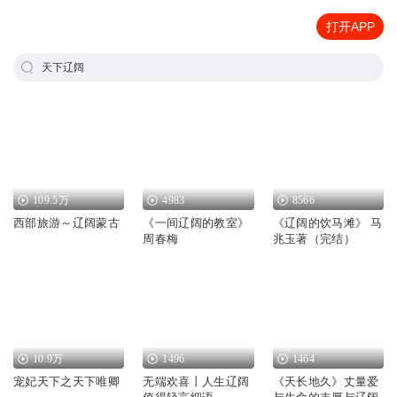
打开APP
天下辽阔
109.5万
4983
8566
西部旅游～辽阔蒙古
《一间辽阔的教室》
《辽阔的饮马滩》 马
周春梅
兆玉著（完结）
10.9万
1496
1464
宠妃天下之天下唯卿
无端欢喜丨人生辽阔
《天长地久》丈量爱