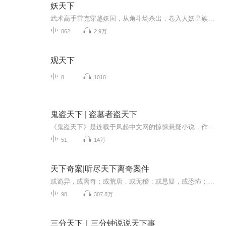
妖天下
武术高手雷克穿越妖国，从角斗场杀出，卷入人妖皇族权谋，以武破局，踏上逆天改命、问鼎妖界之巅的热血征途。
862
2.9万
观天下
8
1010
鬼盗天下 | 盗墓者盗天下
《鬼盗天下》是连载于风起中文网的惊悚悬疑小说，作者是承诺清风。这是一个有关盗墓的故事。 你以为最诱人的是那些绝世珍宝？ 你以为最恐怖的是地底下的那些东西？ 你以为最神奇的是千百年前故人的智慧？ 探险为本，人心难测，现代与古代的智...
51
14万
天下奇案|听尽天下离奇案件
或诡异，或离奇；或荒唐，或无稽；或悬疑，或恐怖；或感叹，或震惊。古往今来，世界各地都有很多奇怪的案件发生，有的案件已经破解，有的案件仍然是一团迷雾。在这些奇形怪状的案件背后，埋藏着科学的引线，人性的光芒与黑暗，时代的局限和社会制度的不断...
98
307.8万
三分天下｜三分钟说说天下事