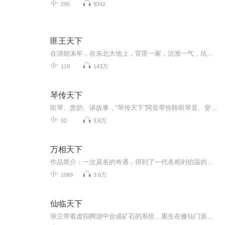
296
9342
匪王天下
在清朝末年，在东北大地上，官匪一家，沆瀣一气，坑害百姓，内忧外患，一个青年在无奈中拉起了一支队伍，落草为寇。
119
143万
琴传天下
听琴、赏韵、讲故事，“琴传天下”阿音带你聆听琴音、穿越古今。感受中华文明的脉搏，走进一首首琴曲的前世今生...
52
9.6万
万相天下
作品简介：一次莫名的奇遇，得到了一代名相刘伯温的万相经传承，从此，普通大学生赵铮踏上了风水相师之路，开启了一遇风云变化龙的都市生活之旅。
1089
3.6万
仙临天下
张立带着虚拟网游中合成矿石的系统，重生在修仙门派一个叫楚云的外门弟子身上。且看他，如何以糟糕的资质，在尔虞我诈、凶险异常的修仙界，一路向前，一步步走向修仙的巅峰。