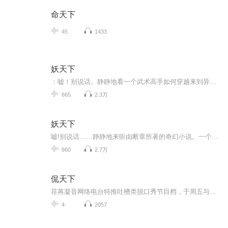
命天下
45
1433
妖天下
：嘘！别说话。静静地看一个武术高手如何穿越来到异界妖国，如何成为一个征战杀场的角斗士，如何奋英雄怒、折妖皇刀、让美人倾心、让英雄俯首、让万民敬仰、让天下臣伏……杀戳、血腥、战争、恢宏、英雄、柔情……一切应有尽有，你还在等什么？一起来，共...
665
2.3万
妖天下
嘘!别说话……静静地来听由断章所著的奇幻小说。一个武术高手如何穿越来到异界妖国，如何成为一个征战杀场的角斗士，如何奋英雄怒，折妖皇刀，让美人倾心，让英雄俯首，让万民敬仰，让天下臣伏......杀戳，血腥，战争，恢宏，英雄，柔情......一切应有尽有...
860
2.7万
侃天下
荏苒凝音网络电台特推吐槽类脱口秀节目档，于周五与大家见面~敬请期待~ 荏苒凝音粉丝互动QQ群： 532909356；微博：荏苒凝音OL；微信平台：renranningying。求各位听友们帮忙转采，您的鼓励是对我们最大的肯定。
4
2057