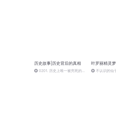
遇到了“妈宝男
吗？
历史故事|历史背后的真相
叶罗丽精灵梦
0201. 历史上唯一被穷死的王
不认识的仙
朝