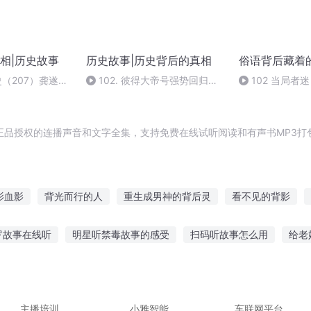
相|历史故事
历史故事|历史背后的真相
俗语背后藏着
史（207）龚遂：
102. 彼得大帝号强势回归，
102 当局者
，再到太守，仁者
世界唯一核动力战舰，可携带
500枚导弹作战
正品授权的连播声音和文字全集，支持免费在线试听阅读和有声书MP3打
影血影
背光而行的人
重生成男神的背后灵
看不见的背影
背剑少年
成语背后的中国人
圣光背后
生活的背后
海贼
罗故事在线听
明星听禁毒故事的感受
扫码听故事怎么用
给老
背后之翼
背后无人
前故事免费听
莫扎特父子故事在线听
听民朝故事音频下载
线
孩听的语录故事
讲故事给老人听的
主播培训
小雅智能
车联网平台