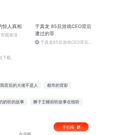
的惊人真相
于真龙 85后游戏CEO背后
遭过的罪
迷 旁观者清
于真龙85后游戏CEO背后遭
过的罪
包下载。
我背后的大佬不是人
都市的背影
王背后的男人
向着光的背影
奶奶听的故事
狮子王睡前听故事在线听
上红色故事讲给你听
静坐听故事对小孩好吗
手机端
企业版