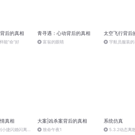
背后的真相
青寻遇：心动背后的真相
太空飞行背后
怎样能“命”好
富翁的眼睛
宇航员服装的
情真相
大案|凶杀案背后的真相
系统仿真
刘小捷闪婚闪离：
致命午夜1
5.3.2动态