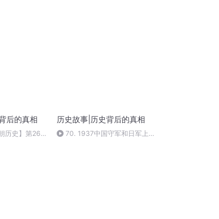
病一战封侯。中国历史上第一个
年号是什么？
史背后的真相
历史故事|历史背后的真相
宋朝历史】第267
70. 1937中国守军和日军上
江攻打南宋
海巷战真实影像 画面中的每个都
消灭过日军