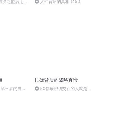
】澶渊之盟后辽宋
人性背后的真相 (450)
是以宋朝屡屡妥
相
忙碌背后的战略真谛
为第三者的自己
50你最密切交往的人就是你
的未来