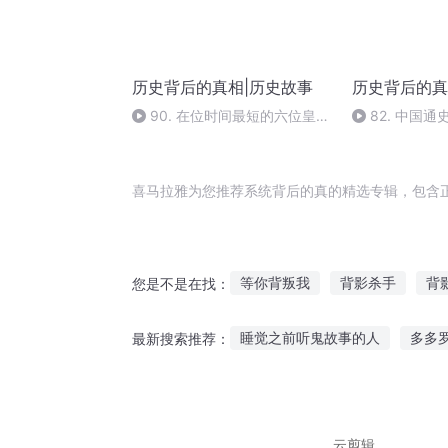
历史背后的真相|历史故事
历史背后的真
90. 在位时间最短的六位皇
82. 中国通
帝，第一位在位时间不足一个时
从高官到囚犯
辰
无敌
喜马拉雅为您推荐系统背后的真的精选专辑，包含
等你背叛我
背影杀手
背
您是不是在找：
背后是谁
女帝背后的男人
睡觉之前听鬼故事的人
多多
最新搜索推荐：
我后背有条龙
你的背后有我
蜘蛛阴暗故事在线听
少儿睡
太空视频故事在线听
适合小
云剪辑