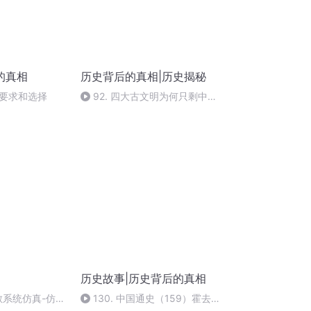
的真相
历史背后的真相|历史揭秘
要求和选择
92. 四大古文明为何只剩中
国？华夏上古高等文明，神传文
化之汉字起源
历史故事|历史背后的真相
离散系统仿真-仿真
130. 中国通史（159）霍去