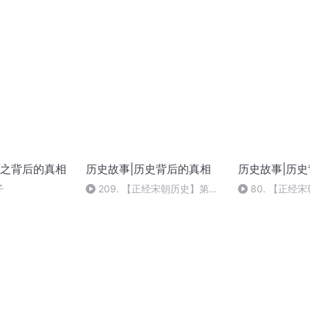
”，女人只能离婚
流程图
之背后的真相
历史故事|历史背后的真相
历史故事|历
子
209. 【正经宋朝历史】第
80. 【正经
138话：古代的大官为啥在意自
话：元军渡过长
己的形象？