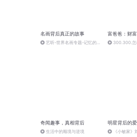
名画背后真正的故事
富爸爸：财富
艺听-世界名画专题-记忆的永
300.300.
恒
奇闻趣事，真相背后
明星背后的爱
生活中的顺境与逆境
《小敏家》