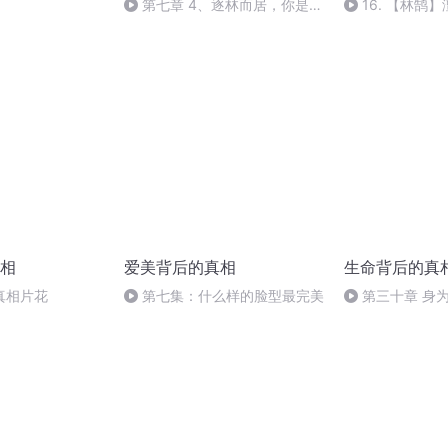
第七章 4、逐林而居，你是我
16. 【林鹄
终生遥望的磐石
间的多年和平，
协为代价的
相
爱美背后的真相
生命背后的真
真相片花
第七集：什么样的脸型最完美
第三十章 身
如何自救