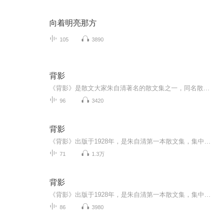
向着明亮那方
105
3890
背影
《背影》是散文大家朱自清著名的散文集之一，同名散文《背影》更是中国现代文学史上的一篇经典回忆性纪实抒情散文，可称“天地间第一等至情文学”，朴素中寄寓真挚深沉的情感，真实中满怀动人心弦的力量，是反刍率很高的经典散文名作之一，值得一代又一代...
96
3420
背影
《背影》出版于1928年，是朱自清第一本散文集，集中所作，均为个人真切的见闻和独到的感受，并以平淡朴素而又清新秀丽的优美文笔独树一帜。其中记述秦淮河风光的《桨声灯影里的秦淮河》，抒写静夜里独自漫步池边的 《荷塘月色》，是文情并茂、脍炙人口的绝佳名篇。《背影》则以朴实无华的文字，真挚强烈的感情，描写了家庭遭到变故，父亲到车站送别远行的儿子这一极富情味的动人场景。
71
1.3万
背影
《背影》出版于1928年，是朱自清第一本散文集，集中所作，均为个人真切的见闻和独到的感受，并以平淡朴素而又清新秀丽的优美文笔独树一帜。其中记述秦淮河风光的《桨声灯影里的秦淮河》，抒写静夜里独自漫步池边的 《荷塘月色》，是文情并茂、脍炙人口的绝佳名篇。《背影》则以朴实无华的文字，真挚强烈的感情，描写了家庭遭到变故，父亲到车站送别远行的儿子这一极富情味的动人场景。
86
3980