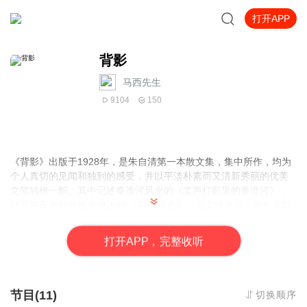
打开APP
背影
马西先生
9104
150
《背影》出版于1928年，是朱自清第一本散文集，集中所作，均为
个人真切的见闻和独到的感受，并以平淡朴素而又清新秀丽的优美
文笔独树一帜。其中记述秦淮河风光的《桨声灯影里的秦淮河》，
抒写静夜里独自漫步池边的 《荷塘月色》，是文情并茂、脍炙人口
的绝佳名篇。《背影》则以朴实无华的文字，真挚强烈的感情，描
写了家庭遭到变故，父亲到车站送别远行的儿子这一极富情味的动
打
开
A
P
P，完整收听
人场景。
节目(11)
切换顺序