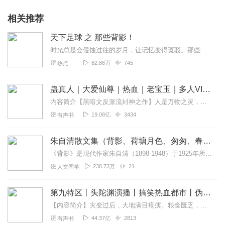
相关推荐
天下足球 之 那些背影！
时光总是会侵蚀过往的岁月，让记忆变得斑驳。那些陪伴过我们的球星，那些影响过足坛的传奇，用他们脚下的足球，描绘出了多彩斑斓的绿茵世界。我们怀念过去，因为那里有曾...
82.86万
745
热点
蛊真人｜大爱仙尊｜热血｜老宝玉｜多人VIP免费有声剧
内容简介【黑暗文反派流封神之作】人是万物之灵，蛊是天地真精。一个穿越者不断重生的故事。一个养蛊、炼蛊、用蛊的奇特世界。配音组（男角色）老宝玉旁白...
19.08亿
3434
有声书
朱自清散文集（背影、荷塘月色、匆匆、春、一封信）
《背影》是现代作家朱自清（1898-1948）于1925年所写的一篇回忆性散文。这篇散文叙述的是作者离开南京到北京大学，父亲送他到浦口火车站，照料他上车，并替他...
238.73万
21
人文国学
第九特区丨头陀渊演播丨搞笑热血都市丨伪戒丨VIP免费多人有声剧
【内容简介】灾变过后，大地满目疮痍。粮食匮乏，资源紧俏，局势混乱……一位从待规划区杀出来的青年，背对着漫天黄沙，孤身来到九区谋生，却不曾想偶然结识三五好友，一念...
44.37亿
2813
有声书