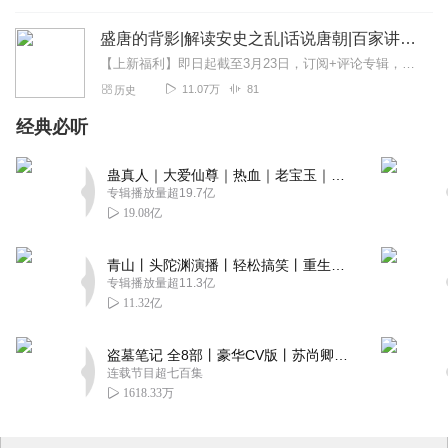
盛唐的背影|解读安史之乱|话说唐朝|百家讲坛经典
【上新福利】即日起截至3月23日，订阅+评论专辑，将根据用户收听时长+评论走心程度，在“专辑评价区”随机抽取1位真爱粉送纸书1本！【社群福利】欢迎熊猫君的粉丝听...
11.07万
81
历史
经典必听
蛊真人｜大爱仙尊｜热血｜老宝玉｜多人VIP免费有声剧
专辑播放量超19.7亿
19.08亿
青山丨头陀渊演播丨轻松搞笑丨重生穿越丨古代权谋丨VIP免费 | 多人有声剧
专辑播放量超11.3亿
11.32亿
盗墓笔记 全8部丨豪华CV版丨苏尚卿&边江 领衔 多人有声剧丨冠声文化丨南派三叔
连载节目超七百集
1618.33万