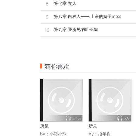
第七章 女人
8
第八章 白种人——.上帝的娇子mp3
9
第九章 我所见的叶圣陶
10
猜你喜欢
2.4万
5万
所见
所见
by：
小巧小玲
by：
拾年树