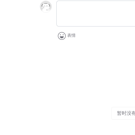
表情
暂时没