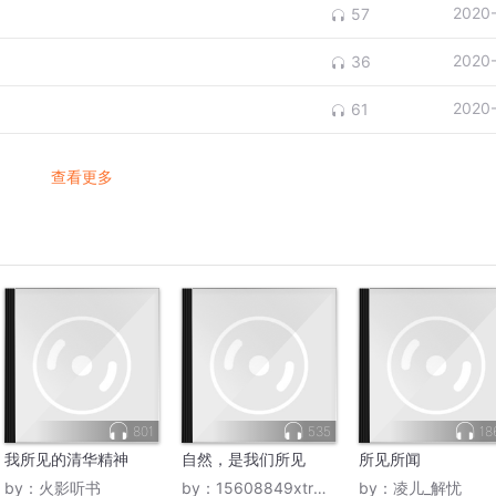
2020
57
2020
36
2020
61
查看更多
801
535
18
我所见的清华精神
自然，是我们所见
所见所闻
by：
火影听书
by：
15608849xtr虹雪松花
by：
凌儿_解忧