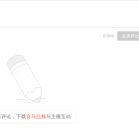
发表评
0
/
300
有评论，下载
喜马拉雅
与主播互动