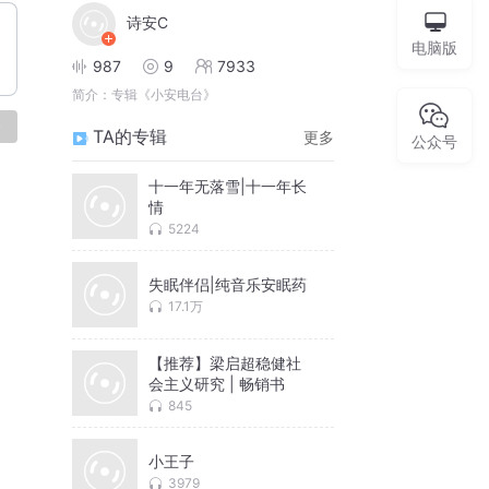
诗安C
电脑版
987
9
7933
简介：
专辑《小安电台》
论
TA的专辑
更多
公众号
十一年无落雪|十一年长
情
5224
失眠伴侣|纯音乐安眠药
17.1万
【推荐】梁启超稳健社
会主义研究 | 畅销书
845
小王子
3979