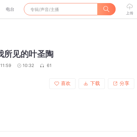
电台
上传
我所见的叶圣陶
:11:59
10:32
61
喜欢
下载
分享