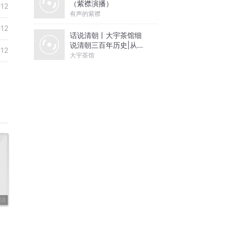
（紫襟演播）
-12
有声的紫襟
-12
话说清朝丨大宇茶馆细
说清朝三百年历史|从努
-12
尔哈赤到末代皇帝溥仪|
大宇茶馆
康熙雍正乾隆
68