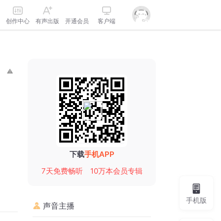
创作中心
有声出版
开通会员
客户端
下载
手机APP
7天免费畅听
10万本会员专辑
手机版
声音主播