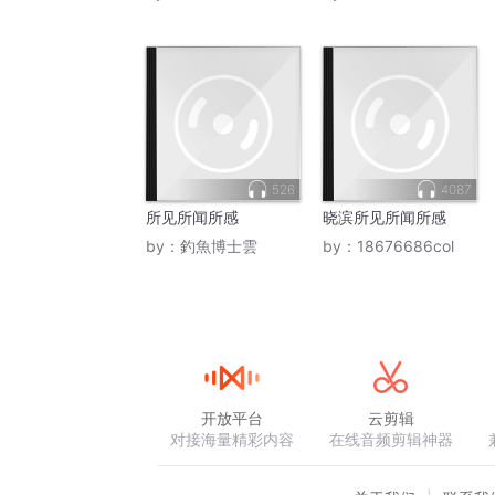
526
4087
所见所闻所感
晓滨所见所闻所感
by：
釣魚博士雲
by：
18676686col
开放平台
云剪辑
对接海量精彩内容
在线音频剪辑神器