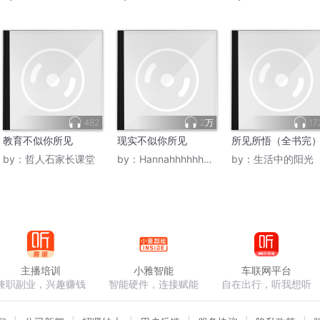
482
2万
17
教育不似你所见
现实不似你所见
所见所悟（全书完
by：
哲人石家长课堂
by：
Hannahhhhhhhh_
by：
生活中的阳光
主播培训
小雅智能
车联网平台
兼职副业，兴趣赚钱
智能硬件，连接赋能
自在出行，听我想听