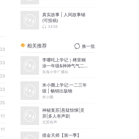
真实故事 | 人间故事铺
(可投稿)
3438
相关推荐
换一批
03
李哪吒上学记｜稀里糊
03
涂一年级&神神气气二年
级
东海小学广播站
03
米小圈上学记:一二三年
03
级 | 畅销出版物
米小圈
05
神秘复苏|悬疑惊悚|灵
异|多人有声剧
-11
北冥有声
-11
摸金天师【第一季】