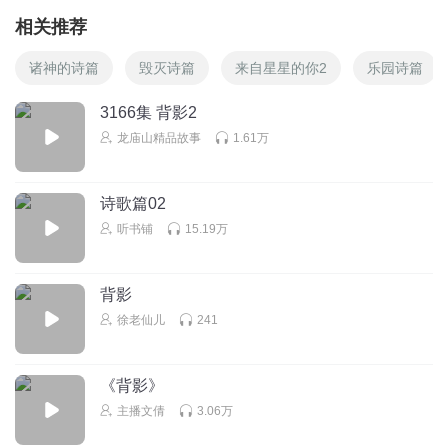
相关推荐
诸神的诗篇
毁灭诗篇
来自星星的你2
乐园诗篇
3166集 背影2
龙庙山精品故事
1.61万
诗歌篇02
听书铺
15.19万
背影
徐老仙儿
241
《背影》
主播文倩
3.06万