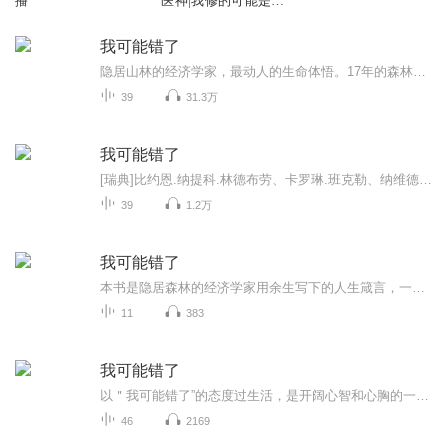
播
医神|我修的可能是假
仙
我可能错了
隐居山林的经济学家，最动人的生命体悟。17年的森林寺院修行、返乡后的忧郁巨浪、与渐冻症并肩走向死亡的日子，这句话，成了他一生的金言——我可能错了。
39
31.3万
我可能错了
[瑞典]比约恩.纳提科.林德布劳、卡罗琳.班克勒、纳维德.莫迪里 著 靳婷婷 译瑞典每30个人就有一个人看过这本书！一个震撼世界的生命故事，带你亲历内心从未被探索过的景致！这本书不是关于宗教，也不是要告诉你如何过生活，更不是要你接受一套新的信仰。它...
39
1.2万
我可能错了
本书是隐居森林的经济学家用余生写下的人生箴言，一场与自我和解的心灵修行。作者在山林暮年回望一生，打破固有认知，坦言“我可能错了”。文字温柔通透，教会我们放下执念、接纳缺憾，在浮躁当下学会向内自省，是值得静下心品读的人生启示录。
11
383
我可能错了
以＂我可能错了”的态度过生活，是开阔心智和心胸的一项先决条件。这是一种智慧，能为你打开通往更宏深洞察力的大门。也许，它甚至能将你引向佛陀当年开悟时所达到的明心见性的深度。它是一条通往爱、亲近与理解的路。
46
2169