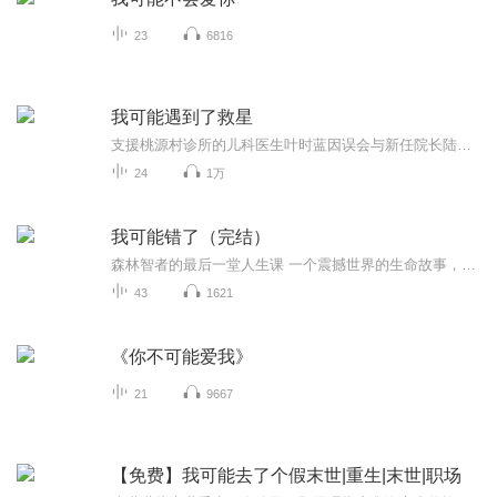
23
6816
我可能遇到了救星
支援桃源村诊所的儿科医生叶时蓝因误会与新任院长陆昭西结下梁子。机缘巧合下叶时蓝成了陆昭西的临时助理，两人在一起解决医院运营和病患救治等诸多间题的过程中，被此心生好感，陷入爱情。并在深入的相处和磨合中逐渐成熟，也更深刻地体悟到医生救死扶伤...
24
1万
我可能错了（完结）
森林智者的最后一堂人生课 一个震撼世界的生命故事，带你亲历内心从未被探索过的景致！
43
1621
《你不可能爱我》
21
9667
【免费】我可能去了个假末世|重生|末世|职场