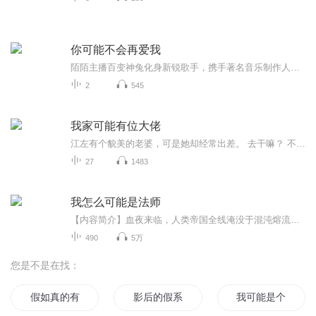
你可能不会再爱我
陌陌主播百变神兔化身新锐歌手，携手著名音乐制作人葛赞推出个人首支单曲《你可能不会再爱我》。单曲中的的风格主打和百变神兔以往的活泼风格不同，走催泪情歌路线。通过温柔而有力度的演绎，将小女生在爱情里的小任性尽情舒展，配合洒脱的曲调，似是在俏皮嗔怨，又或是暗自神伤。随着歌词转换带动情绪转变，将歌手的另一面带给大家。百变神兔不是只会舞蹈，她勇于挑战自我，跨界音乐领域，用自己有韧性的音色展现出一场“美轮美奂”的听觉盛宴。...
2
545
我家可能有位大佬
江左有个貌美的老婆，可是她却经常出差。 去干嘛？ 不是忙着给他带帽子，而是瞒着他降妖除魔去了。 得知真相的江左连连叹息，看来自己也坐不住了。 为了他美好的夫妻生活，江左只能暗中出手。 降妖除魔嘛，维护天地秩序嘛，没问题，老婆高兴就行。 …………
27
1483
我怎么可能是法师
【内容简介】血夜来临，人类帝国全线淹没于混沌熔流之中。亡灵再也无法永生，法师与精灵在做着最后的挣扎。黑暗四起，狂野魔兽与混沌方舟肆虐，席卷了整个世界。仙境临世，在混沌熔流之中，人类能否幸存？【作者/主播】作者：叶御羽主播：八声甘州故事集【...
490
5万
您是不是在找：
假如真的有系统
影后的假系统
我可能是个假仙帝