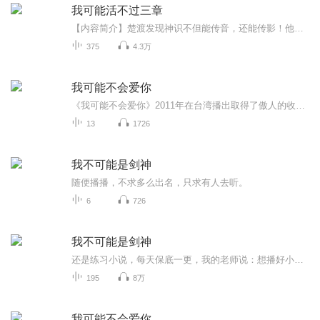
我可能活不过三章
【内容简介】楚渡发现神识不但能传音，还能传影！他用神识画了一副图案，图案中有人物模板、有系统商城、有系统任务！第二副图案，是一个聊天的框框，叫九州神仙群！第三副是连环画，主题是一个少年逆天崛起成为一代仙帝最终却死在雷劫下的故事！第四副第...
375
4.3万
我可能不会爱你
《我可能不会爱你》2011年在台湾播出取得了傲人的收视率，位列2011年台湾偶像剧收视率排行版第一名。 程又青（林依晨 饰），百货公司鞋区区长，交过几个男朋友、伤心、伤身又伤情。李大仁（陈柏霖 饰），是航空公司的地勤督导，年轻有为，脾性佳，不耍...
13
1726
我不可能是剑神
随便播播，不求多么出名，只求有人去听。
6
726
我不可能是剑神
还是练习小说，每天保底一更，我的老师说：想播好小说那就读上一百万字，我笨那就三百万，两年现在两本书，希望不要被封了
195
8万
我可能不会爱你