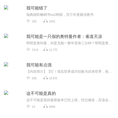
我可能错了
瑞典国民畅销书no1韩国，芬兰年度最佳图书
182
1041
我可能是一只假的奥特曼作者：雀道天凉
明明是奥特曼，却是充能一整年变身三分钟？明明是奥特曼，却成了口袋妖怪训练家？明明是奥特曼，却带着捡来的彩蛋系统？明明是奥特曼，却转职成了异界纹章使？明明是奥特曼，却没有小怪兽可打？我觉得我可能是一只假的奥特曼……看着失去了战斗力的小精灵...
2113
12.7万
我可能有点强
【内容简介】【叮！现实世界成功切换为武侠世界，祝您生活愉快。】腰间酸痛，跟着视频中道长做《八部金刚功》的扑街写手李和忽然一愣，他正怀疑自己是否幻听的时候，丹田之中一股热流升腾而起……【叮！武侠世界成功切换为杀戮世界，祝您生活愉快。】李和...
535
16.9万
这不可能是真的
这不可能是真的最新版本已经上线，经过修改，应该会更好听、更实用，欢迎大家来收听与订阅！谢谢！
13
5945