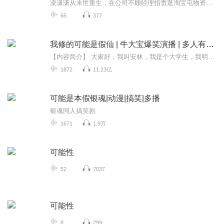
凌潇潇从末世重生，在公司不顾经理指责逛淘宝屯物资。姜瀚与她有渊源，对其变化疑惑。她卖房贷款买别墅，姜瀚欲劝。一场末世前的生活与情感故事展开。
65
377
我修的可能是假仙 | 牛大宝爆笑演播 | 多人有声剧
【内容简介】 大家好，我叫安林，我是个大学生，我明明可以过一个无忧无虑的大学生活，不知怎么着背上了好几百万的巨债，还被一群老爷们围了起来看似要发生不可描述的事情，突然！来了一位看似仙风道骨的仙人，赠送了我一套系统，一张邀请函，以及一段寄...
1872
11.23亿
可能是本假银魂|动漫|搞笑|多播
银魂同人搞笑剧
1671
1.9万
可能性
52
7037
可能性
8
299