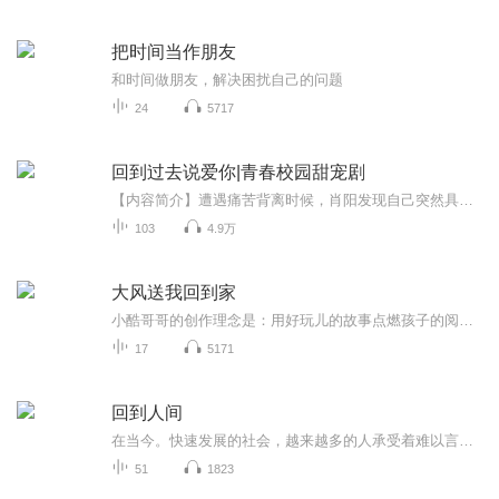
把时间当作朋友
和时间做朋友，解决困扰自己的问题
24
5717
回到过去说爱你|青春校园甜宠剧
【内容简介】遭遇痛苦背离时候，肖阳发现自己突然具备了一种能力，一种能够控制时间的能力，他能救回自己心爱的人吗，还是在时间的轮回中渐渐沉沦，又发生了一件意想不到的事情……自己这段时间是怎么了，怎么就这么倒霉呢！大学毕业的当天晚上，在一起五...
103
4.9万
大风送我回到家
小酷哥哥的创作理念是：用好玩儿的故事点燃孩子的阅读兴趣。《小怪兽上学记》这套书正是基于这样的理念创作出来的。这套书以呼噜怪兽为主人公，讲述他在怪兽学校遇到的各种有趣、好玩儿的故事。这些故事篇幅短小，符合孩子们的心理发展特点，不仅让孩子们...
17
5171
回到人间
在当今。快速发展的社会，越来越多的人承受着难以言说的这份压力。很多人。在压力来临的时候会找闺蜜朋友或者心理咨询师去倾诉。但也有一小部分人无法把它说出来，于是只能放在心底堆积，等到它爆发的时候却发现自己成了一个孤岛。所以希望大家来到。这部...
51
1823