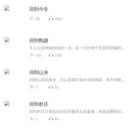
回到今生
28
7854
回到甄嬛
主人公是神秘组织的一员，在一次任务中无意间穿越到了二次元，同时伴随着人类祖先起源的秘密与他所创造的宇宙，他该作何取舍，是留在过去跟心爱的人在一起，还是回到未来与未婚妻在一起......
109
7325
回到山乡
回到山乡在家乡，大山是我们走出去的障碍，恨不得眼前没有这些群山遮挡，而是通往世界的平坦的大道，好让我们轻轻松松的走出去看看这个世界的精彩纷呈。我们什么时候又感觉到，面对都市里华丽闪亮却冰冷的摩天大楼，和家乡屋前的绵延的山峦相比，是否感受...
2
51
回到村庄
回到村庄与老友在记忆印象里久别重逢，画面温馨而玩味，透着一种微微伤感的惆怅，再也见不到这样的村舍了，它永远是只留在印象的脑海里，成为一个模糊的画面却情调浓郁的站满了我的情怀，时不时的在我的笔墨间流露出来，自然再自然不过了，就像泉水在小溪...
2
55