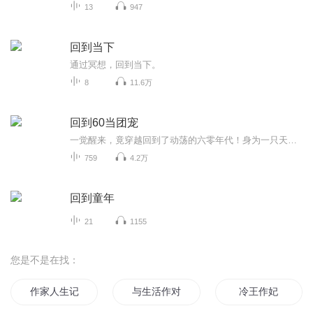
13
947
回到当下
通过冥想，回到当下。
8
11.6万
回到60当团宠
一觉醒来，竟穿越回到了动荡的六零年代！身为一只天真可爱的萌宝，却拥有奶奶那坚不可摧的护卫神力。一句“谁敢动我家孙女，就从我尸体上跨过去”，让所有威胁变成了胆敢挑衅的死敌。在物资匮乏的乱世中，萌宝与奶奶携手，以爆笑与勇气，开启了一段温馨又...
759
4.2万
回到童年
21
1155
您是不是在找：
作家人生记
与生活作对的小人
冷王作妃