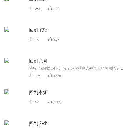
281
1万
回到宋朝
13
577
回到九月
诗集《回到九月》汇集了诗人落在人生边上的句句慨叹，是风云年代浪漫旅途一个读书人的心理记录。成长和回眸、欢欣和苦痛，家国与山河、文化与世态，情、意、悟、思，或叫喊、或低语，或吟唱，丰泽的表达回归最初的恬淡的九月、恬淡的秋。
103
5885
回到本源
52
1.4万
回到今生