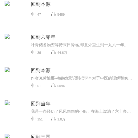
回到本源
47
5489
回到六零年
叶青储备物资等待末日降临,却意外重生到一九六一年。没有家人,没有亲戚,独身一人来到陌生时代。吃饭要粮票,穿衣要布票,出门必带介绍信,锅碗瓢盆要工业券,二两豆油是一个月供应。经商是投机倒把,养殖要割尾巴,找工作要凭城镇户口。作为一个来历不明的"黑户"...
36
44.6万
回到本源
作者克劳迪那·梅赫她意识到把李辛对于中医的理解和实践保留下来是非常重要的，在其后的一段日子，她开始把体会到的东西记录下来。她深信用简明清晰的方式表达传统中医精义之所在，对正在探索传统中医的现代人士来说实为重要。于是，2004年9月，关于本书的...
61
6094
回到当年
我是一条经历了风风雨雨的小船，在海上漂泊了六十多年，现在慢慢驶入港湾了。许许多多的故事，许许多多的回忆，许许多多的人，经常让我夜不能寐，仿佛回到过去，回到当年……有兴趣的朋友，听我给你说一说那些故事，好吗？
151
1.8万
回到三国