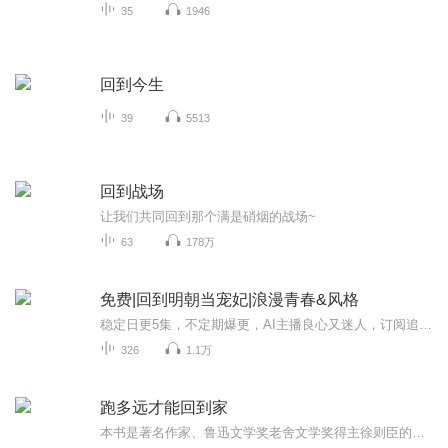
35
1946
回到今生
39
5513
回到战场
让我们共同回到那个满是硝烟的战场~
63
178万
免费|回到明朝当宠妃|浪漫青春&风格
稳定日更5集，不定期爆更，AI主播良心又迷人，订阅追更不迷路！ 【内容简介】 杨松因前世愧对其结发妻子，惨遭横祸而死。灵魂穿越到异世，被一神秘老者将其灵魂打入代妹出嫁的侍郎公子体内。没想到新郎不好红颜好男色……恰逢大明朝波诡云翳皇权争辩，...
326
1.1万
跑多远才能回到家
本书是著名作家、鲁迅文学奖老舍文学奖得主徐则臣的散文精选集。内分为故乡、城市、游记三大题材，收录了作者历年来的文章六十余篇。在口语化的抒情书写中，有变幻中的故乡物事人、沉浮的个人成长轨迹，以及不断行走中的感悟。作者从灵魂无处安放的远方，奔赴光阴深处的故乡，以敏锐、正直、宽阔的写作体认卑微人生的艰难，也正视了人类经验的复杂性。