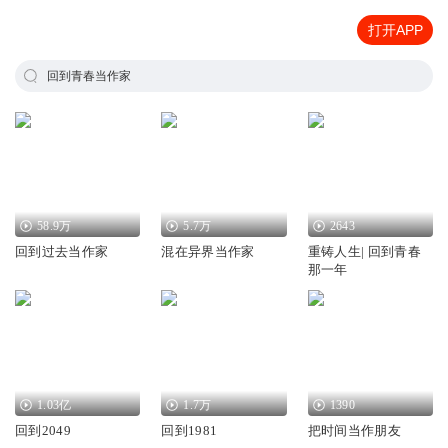
打开APP
回到青春当作家
58.9万
5.7万
2643
回到过去当作家
混在异界当作家
重铸人生| 回到青春
那一年
1.03亿
1.7万
1390
回到2049
回到1981
把时间当作朋友