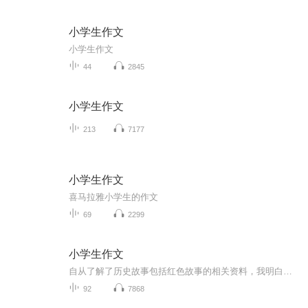
小学生作文
小学生作文
44
2845
小学生作文
213
7177
小学生作文
喜马拉雅小学生的作文
69
2299
小学生作文
自从了解了历史故事包括红色故事的相关资料，我明白了当我们遇到困难时，应该毫不退缩，沉着冷静地面对困难，机智勇敢地去解决困难。当别人遇到困难时，也应该出手相助，做一个聪明勇敢的人。感恩周恩来等老一辈无产阶级革命家的付出，珍惜现在的美好生活！
92
7868