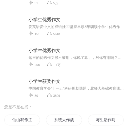
31
5万
小学生优秀作文
爱英语爱中文的双语娃JJ坚持早读8年朗读小学生优秀作文，提高作文水平。朗读四大名著，品人物性格。朗读小古文，尝古人智慧。朗读名家名作，赏各家之长朗读英语课本，预习复习。朗读小学英语
151
5618
小学生优秀作文
这里的优秀作文够不够用，你说了算，，对你有用吗？快来听听吧
258
1.1万
小学生获奖作文
中国教育学会“十一五”科研规划课题，北师大基础教育课程标准实验教材编委会规划课题成果展示。小学生获奖作品（含思维引导和点评），内容生动有趣，用童言童语描绘色彩斑斓的生活。30位顶级老师，倾囊教授作文思维导图创新学习法，8大功能区，构架作文思...
80
3809
您是不是在找：
仙山我作主
系统大作战
与生活作对的小人