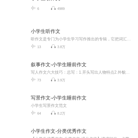
6
4989
小学生听作文
听作文是专门为小学生学习写作推出的专辑，它把词汇积累、结构分析和模仿写作融合在一起，是引导小学生写作的良师益友。使用时，可先让孩子写下十个词，然后听出其中哪些是在作文中出现的。适用于小学二年级到六年级学生。
13
3.8万
叙事作文-小学生睡前作文
写人作文六大技巧：总写：1.开头写出人物特点2.外貌、神态、语言、动作、心理描写技巧3.写人作文方式一：叙事写人4.写人作文方式二：总分写人5.写人作文方式三：对比写人6.真情实感
73
3.9万
写景作文-小学生睡前作文
小学生写景作文范文
64
8.2万
小学生作文-分类优秀作文