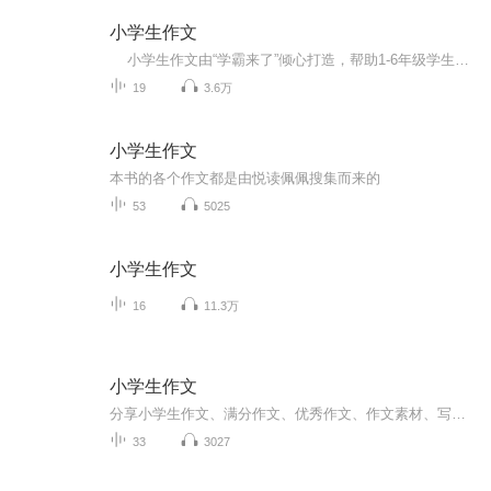
小学生作文
小学生作文由“学霸来了”倾心打造，帮助1-6年级学生提高写作水平，了解语文作文。 在小学阶段，学生最难学、最怕学的是作文，教师最难教的也是作文。但是，作为学生只要你学习语文，必然地要写作文；作为教师。只要你教语文，也就必然要教作...
19
3.6万
小学生作文
本书的各个作文都是由悦读佩佩搜集而来的
53
5025
小学生作文
16
11.3万
小学生作文
分享小学生作文、满分作文、优秀作文、作文素材、写作技巧、作文速成课程等美文美篇。激励学生主动写作和爱上写作。 查看文稿和其他更多美文请搜索关注公众微信号：zuowen518 同时欢迎添加我的个人微信号：q39858161 等你
33
3027