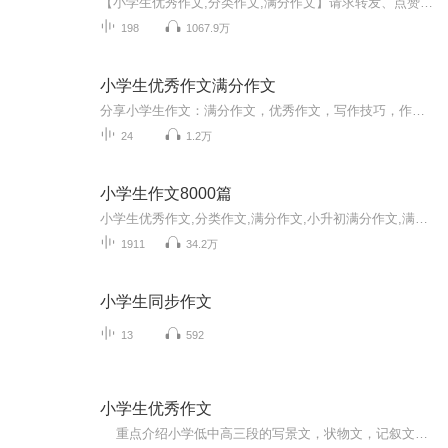
【小学生优秀作文,分类作文,满分作文】请求转发、点赞、打赏哦！每晚收听，积累写作经验,学习写作技巧,提升写作水平.状物作文，写景作文，写人作文，想象作文，写作小技巧。（帮助孩子学会写作文~）
198
1067.9万
小学生优秀作文满分作文
分享小学生作文：满分作文，优秀作文，写作技巧，作文速成课程等美文。激励学生主动写作和爱上写作。 查看文稿和其他更多美文请搜索关注公众微信号：zuowen518 关注后立刻赠送：小学至高中作文素材及写作技巧速成训练视频教学课程资料大全，几百G珍贵的视频课程资料。
24
1.2万
小学生作文8000篇
小学生优秀作文,分类作文,满分作文,小升初满分作文,满分作文,中考作文。『小学生作文8000篇』。本专辑由喜马拉雅主FM平台『悦爸品牌』主办的『听作文』为您录制，《听作文 - 小学生优秀作文》，听作文主要作文分类有：写人作文、记事作文、写景作文、想象作文、状物作文、观读后感、议论文、抒情作文、书信日记、演讲稿、应用文、说明文、写作素材、写作技巧、英语作文等15个大类。本专辑将不定期更新。欢迎关注。
1911
34.2万
小学生同步作文
13
592
小学生优秀作文
重点介绍小学低中高三段的写景文，状物文，记叙文，写人文，议论文几种常见的写法，会加一些简单的点评，重点在于高屋建瓴，构建写作框架。积累的办法有时间再另开专辑。