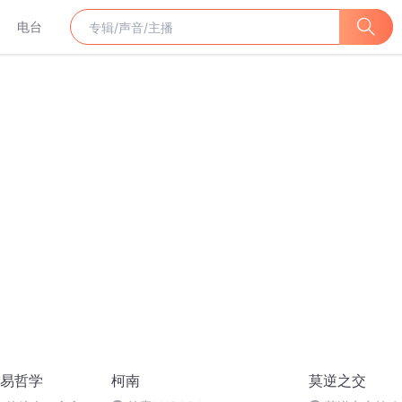
电台
易哲学
柯南
莫逆之交