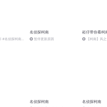
名侦探柯南
崧仔带你看柯
 #名侦探柯南 #
暂停更新原因
【柯南】风之
场，毛利兰沦陷
名侦探柯南
名侦探柯南