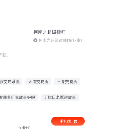
柯南之超级律师
柯南之超级律师(第17章)
下载。
影交易系统
天道交易所
三界交易所
火影之交易人生
交易天下
友睡着听鬼故事好吗
听抗日老军讲故事
鬼故事
宝宝猫咪故事免费听
手机端
企业版