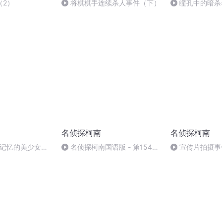
（2）
将棋棋手连续杀人事件（下）
瞳孔中的暗杀
名侦探柯南
名侦探柯南
失记忆的美少女事
名侦探柯南国语版 - 第154
宣传片拍摄事
集.mp3