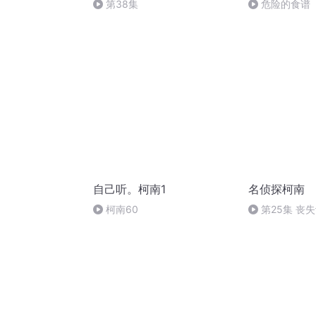
第38集
危险的食谱
自己听。柯南1
名侦探柯南
柯南60
第25集 丧
件