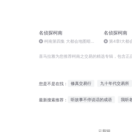
名侦探柯南
名侦探柯南
柯南第四集 大都会地图暗号
第4章I大都
事件
I03
喜马拉雅为您推荐柯南之交易的精选专辑，包含正
修真交易行
九十年代交易所
您是不是在找：
强行交易系统
我在仙界做交
听故事不停说话的成语
我听
最新搜索推荐：
穿越的交易日记
超时空交易
浪人旅行故事在线听
听故事
路遇狐狸故事在线听
巴黎宝
云剪辑