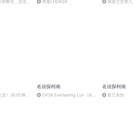
今的粮仓＿念念不
答案LHGAQA
莫逆之交第八
名侦探柯南
名侦探柯南
交》262它终于
OP26 Everlasting Luv（永
新兰永恒
恒的爱）