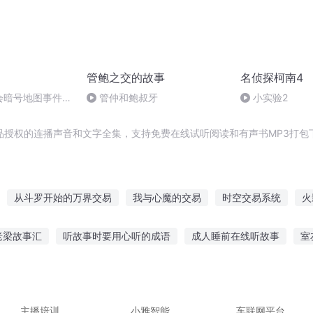
管鲍之交的故事
名侦探柯南4
会暗号地图事件
管仲和鲍叔牙
小实验2
品授权的连播声音和文字全集，支持免费在线试听阅读和有声书MP3打包
从斗罗开始的万界交易
我与心魔的交易
时空交易系统
火
易
魔鬼交易所之战魔重生
万界交易
交易空间
万界交易所
老梁故事汇
听故事时要用心听的成语
成人睡前在线听故事
室
系统
穿越交易日记
超时空交易
的事注音几声
恐怖萨迦故事在线听
知乎故事怎么听
卫生间听
宝故事在线听
听妈妈讲故事图文版
主播培训
小雅智能
车联网平台