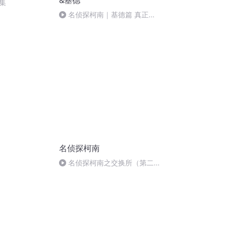
&基德
集
名侦探柯南｜基德篇 真正的
凶手
名侦探柯南
名侦探柯南之交换所（第二单
生意二）