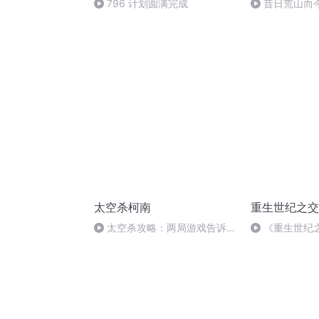
796 计划圆满完成
昔日荒山而
忘的北大荒！
太空杀柯南
重生世纪之交
太空杀攻略：两局游戏告诉
《重生世纪之
你，为何有赏金猎人的局别等医
要来了
生