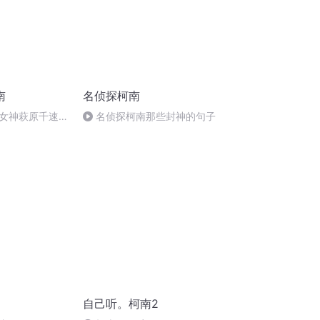
南
名侦探柯南
女神萩原千速登
名侦探柯南那些封神的句子
！
自己听。柯南2