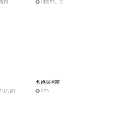
者四
柯南65。完
名侦探柯南
件(后篇)
823