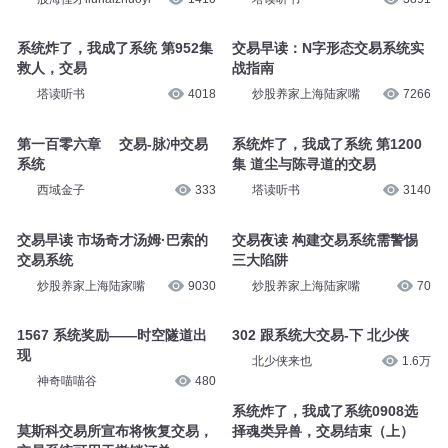
系统炸了，我成了系统 第952集
交易早读：N字形态交易系统实
救人，交易
战指南
塔读听书
4018
炒股养家上海陆家嘴
7266
第一百零六章 交易-脉冲交易
系统炸了，我成了系统 第1200
系统
集 道尘与陈寻道的交易
西域金子
333
塔读听书
3140
交易早读 市场奇才汤姆·巴索的
交易夜读 构建交易系统需警惕
交易系统
三大陷阱
炒股养家上海陆家嘴
9030
炒股养家上海陆家嘴
70
1567 系统奖励——时空隧道出
302 跟系统大交易-下 北少侠
现
北少侠来也
1.6万
神奇喵喵谷
480
系统炸了，我成了系统0908选
莫斯科交易所宣布将恢复交易，
择魂类异兽，交易结束（上）