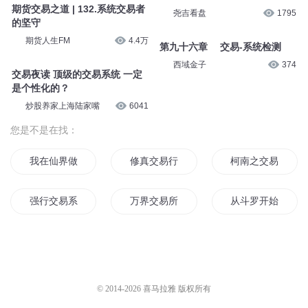
期货交易之道 | 132.系统交易者
尧吉看盘
1795
的坚守
期货人生FM
4.4万
第九十六章 交易-系统检测
西域金子
374
交易夜读 顶级的交易系统 一定
是个性化的？
炒股养家上海陆家嘴
6041
您是不是在找：
我在仙界做交易
修真交易行
柯南之交易
强行交易系统
万界交易所
从斗罗开始的万界
穿越的交易日记
魔鬼交易所之战魔重生
交易天下
交易空间
火影之交易人生
超时空交易系统
© 2014-
2026
喜马拉雅 版权所有