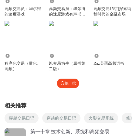
8.13万
1.32万
3605
高频交易员：华尔街
高频交易员：华尔街
高频交易15讲|探索纳
的速度游戏
的速度游戏有声书全
秒时代的金融市场
书
13.70万
36.54万
7999
程序化交易（量化、
以交易为生（原书第
Raz英语高频词书
高频）
二版）
换一批
相关推荐
穿越交易日记
穿越的交易日记
火影交易系统
修真
第一十章 技术创新、系统和高频交易