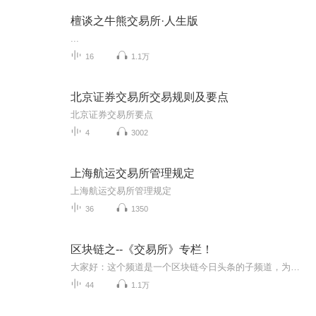
檀谈之牛熊交易所·人生版
...
16
1.1万
北京证券交易所交易规则及要点
北京证券交易所要点
4
3002
上海航运交易所管理规定
上海航运交易所管理规定
36
1350
区块链之--《交易所》专栏！
大家好：这个频道是一个区块链今日头条的子频道，为了方便同学们查询垂直的区块链知识，我们特设专栏，如果需要全方位的区块链知识，可以订阅专辑中《区块链今日头条》，同学们可以在专辑中找寻相关内容订阅！其中包括：区块链、数字货币、虚拟货币、比特...
44
1.1万