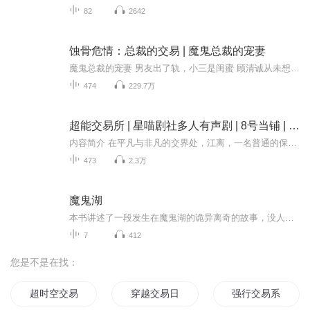
82
2642
蚀骨危情：总裁的交易 | 魔鬼总裁的宠妻
魔鬼总裁的宠妻 男友出了轨，小三是闺蜜 顾清诚从未想到如此老套的情节竟发生在了自己身上 欲哭无泪，她选择通宵买醉， 却不知，她口中的牛－郎竟然摇身一变成了身价上亿的总裁。 上一代的恩怨，叠加在她的身上，终是被他玩弄于鼓掌 一夜痴缠，她以为会彻底淡出他的视线， 却不曾想，一个电话，如惊雷一般的扰的她不得安宁。 “顾清诚，你做了我於皓南一夜的女人，就一辈子只能是我的人！ ”他咬住她泛着恨意的红唇，低声呢喃，声音蛊惑。 她紧咬牙关，死死的抵抗，拒绝他的挑－逗勾缠， 拒绝他没有一丝温度的拥抱，然后狠狠的将他推开， “於皓南，像你这么冷血的人，注定一辈子孤独 注定一辈子都得不到真爱！” “可是你，还是爱上了我，不是麽？ ”他嘴角的弧度邪美至极，淡然的面孔天使般的美好 但是只有她知道，他是魔鬼，是地狱的使者 他的到来就是要将她送入地狱。
474
229.7万
超能交易所 | 星喵剧社多人有声剧 | 8号当铺 | 狂龙宇恒 | 重生过去、畅想未来、梦幻现实
内容简介 在平凡与非凡的交界处，江离，一名普通的保安，意外地在一场泳池派对上，以临时主唱的身份惊艳全场，展现出了非同凡响的音乐才华。这份天赋吸引了寰宇唱片公司少东家周鹤鸣的目光，江离因此获得了踏入音乐世界的宝贵机会。然而，命运的齿轮并未...
473
2.3万
魔鬼湖
本书讲述了一段发生在魔鬼湖的诡异离奇的故事，没人知道湖底究竟埋藏着多少人的尸骨，但大家都知道这个湖里有个怪物，最近出来的特别频繁，没人知道怪物长什么样，回为见过的人都死了....
7
412
您是不是在找：
超时空交易系统
穿越交易日记
强行交易系统