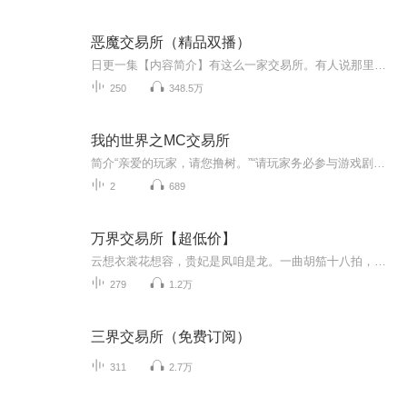
恶魔交易所（精品双播）
日更一集【内容简介】有这么一家交易所。有人说那里是天堂，因为在那你能得到所有渴望的东西，无论是金钱、爱情、才华、美貌、或者寿命……有人说那里是地狱，因为你所渴望的东西，不是免费，这个交换代价会逐渐腐蚀你的灵魂……【作者/主播简介】作者：郭...
250
348.5万
我的世界之MC交易所
简介“亲爱的玩家，请您撸树。”“请玩家务必参与游戏剧本。”“大逃杀即将开始，玩家们做好准备。”这是一个大型多人穿越游戏。吕铄一脸懵逼的看着眼前的面板。什么？强制穿越MC还要强制我当野外求生主播？没播好还有可能被其他玩家K.O？吕铄发现，一路上...
2
689
万界交易所【超低价】
云想衣裳花想容，贵妃是凤咱是龙。一曲胡笳十八拍，文姬为咱吃过斋。别提美国钢铁侠，那货最爱爆米花。拯救世界赚大钱，还得看咱的——万界交易所。
279
1.2万
三界交易所（免费订阅）
311
2.7万