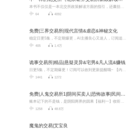
本书不仅仅是一本北交所政策解读方面的指引，还囊括了作者对于北交所基础新三板发展历程、市场现状、存在问题以及发展趋势的剖析和思考。本书上篇为北交所政策解读，内容包括北交所设立总体情况、IPO规则、交易规则、持续督导规则、再融资与重组、退市规则...
64
4092
免费|三界交易所|现代言情&虐恋&神秘文化
稳定日更5集，不定期爆更，AI主播良心又迷人，订阅追更不迷路！ 【内容简介】 一家神秘的三界交易所，一个跌落凡尘为恶魔打理生意，永生不死的男人，一场场匪夷所思的交易……这个男人难道没有心么？还是他的心肠是金刚石做的？竟然感受不到我对他...
405
1.4万
诡事交易所|精品|悬疑灵异&宅男&凡人流&赚钱
日更5集，不定期爆更！订阅可以收到更新提醒哦~ 【内容简介】 十年前，杨天罡与郭芳签订了一份神秘契约，约定十年后解决郭家的诅咒。如今，郭芳手臂无骨、眼球缺失，声称诅咒再度降临。面对疑点重重的指控，杨明深陷抉择困境。朋友小虎的加入，让这场调查...
1441
1272
免费|人鬼交易所1|阴间买卖人|恐怖故事|民间奇闻
账本记下的不是钱，是阴阳两界的因果【福利一】收听有礼订阅本专辑，发送收听时长，满100小时，领取红包6.8元。（注：限前68名小伙伴，每人仅限领取一次）【福利二】百张月票召集令截至2025年5月25日21:00，月票总榜前三，且投票数大于50张的小伙伴，送现...
1258
48.8万
魔鬼的交易|艾宝良