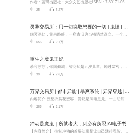
作者：蓝玛出版社：大众文艺出版社ISBN：7-80171-065-7【悦库推荐】白莎莎歪头瞪眼：“他对于我来说就是皇帝，你们这些人呀，不懂女人。”她扭向范小美，“你不知道林俊雄有多棒，和他在一起，用不了几下子你就要化了。真的，你别脸红嘛，真的厉害！”欧光...
25
3.2万
灵异交易所：用一切换取想要的一切 | 鬼怪 | 僵尸 | 免费
幽冥深处，黄泉路畔，一座古旧典当铺悄然矗立。一个被命运碾碎的年轻人踏入其中，抵押毕生珍视之物，换取滔天权势与无上能力。刹那间，他手握乾坤，睥睨众生，享受着绝境逆袭的酣畅淋漓。然而，当子夜钟声回荡，镜中倒影竟诡异地对他微笑——那笑容，分明...
656
2.1万
重生之魔鬼王妃
慕容苏苏，倾国倾城，智商却是五岁儿童。烧过皇宫，虐待过小妹妹，跟魔君斗斗心，强吻皇上。【我躺在血泊中，眼底复杂的望着眼前的男人，吐出的话重重的震住了他的心】“不要，求你放了他”【自嫁给他后，龙墨嘉对所有人都残酷至极，却唯独对我疼爱有加，...
39
2.6万
万界交易所 | 都市异能 | 暴爽系统 | 异界穿越 | 金手指爽文
内容简介 云想衣裳花想容，贵妃是凤咱是龙。一曲胡笳十八拍，文姬为咱侍吃过斋。别提美国钢铁侠，那货最爱爆米花。拯救世界赚大钱，还得看咱的——万界交易所！长安城地下突然冒出个鎏金招牌，貂蝉抱着琵琶在门口扫码："用吕布方天画戟抵押，能换几台拍立...
285
2.1万
冲动是魔鬼｜所就者大，则必有所忍|AI电子书
【内容简介】 控制冲动的首要法宝是让自己活得理智、冷静。“理智”的“理”是理性，是逻辑化的主见；“智”是智慧，是机智行事的方法。一个理智的人，有主见，又有方法，做事说话知进退、懂轻重、明缓急。这样的人必定是一个能抵御冲动恶魔的人。理智不但...