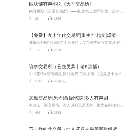
区块链有声小说《天堂交易所》
内容规划《天堂交易所》——以太坊上发币的第一篇小说，内容规划为1000章，300万字。小说以主人公李良赚取“天堂币”的经历为主线，描写了整个币圈江湖，乃至整个都市的人生百态与爱恨情仇。通过这部小说，读者不仅能够读到精彩的都市人物故事，更能获得币圈极具深度的内幕知识。天堂与地狱，美女与金钱，爱情与兄弟，鬼神与科技，且看李良如何挽救“天堂币”，超越BTC，成就别样精彩人生！
23
1869
【免费】九十年代交易所|重生|年代文|虐渣
林媛意外回到1991年十三岁时，父亲重男轻女对她不管不顾。大伯一家将她视如己出。醒来后她绑定系统，面对过往遗憾，看她如何利用系统改变命运，让大伯一家过上好日子。
198
2558
诡事交易所（悬疑灵异丨老K演播）
中式恐怖&通阴问鬼 限时免费 三集上瘾:《抓鬼是个技术活》术道江湖&绝杀神魔 爆款悬疑 速来：《鬼门棺》喜马三老悬疑界的黄金铁三角老枪来了：雕虫小技竟敢班门弄斧，大威天龙！！【说话时要小心 隔墙有耳】老彩故事会：悬疑听老彩 抓你后脑海~【听的你 头...
1441
4306.8万
恶魔交易所|恐怖|悬疑|惊悚|多人有声剧
有这么一家交易所。有人说那里是天堂，因为在那你能得到所有渴望的东西，无论是金钱、爱情、才华、美貌、或者寿命……有人说那里是地狱，因为你所渴望的东西，不是免费，这个交换代价会逐渐腐蚀你的灵魂……作者：郭家，著名网络作家【购买须知】1、本作品...
488
2638
不一样的北交所（北京证券交易所新政解读）（完结）