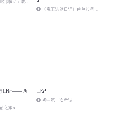
记
青啦 [乖宝：嘤嘤
《魔王逃婚日记》芭芭拉番外
（我是不是很宠粉）
行日记——西
日记
初中第一次考试
勒之旅5