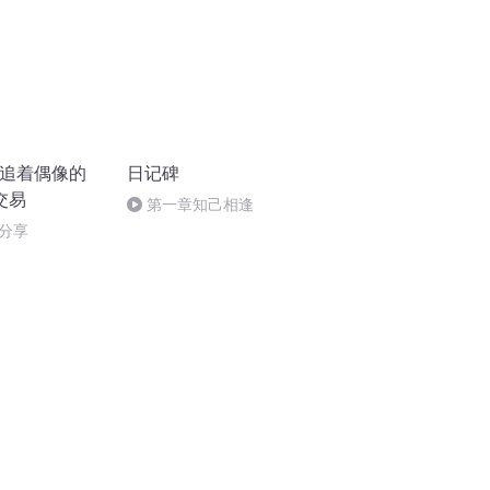
-追着偶像的
日记碑
交易
第一章知己相逢
分享