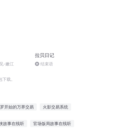
拉贝日记
见-嫩江
结束语
包下载。
罗开始的万界交易
火影交易系统
超时空交易
火影之交易人生
侠故事在线听
官场饭局故事在线听