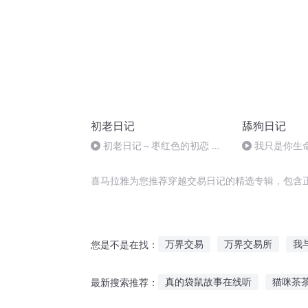
初老日记
舔狗日记
初老日记～枣红色的初恋 访
我只是你生
问陈君天m4a
喜马拉雅为您推荐穿越交易日记的精选专辑，包含
万界交易
万界交易所
我
您是不是在找：
时空交易系统
穿越的交易日
真的袋鼠故事在线听
猫咪茶
最新搜索推荐：
强行交易系统
三界交易所