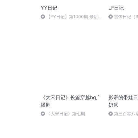
YY日记
LF日记
【YY日记】第1000期 最后一
雷锋日记（
篇：圆满 2020-03-20
《大宋日记》长篇穿越bg广
影帝的带娃日记
播剧
奶爸
《大宋日记》第七期
第三百零八