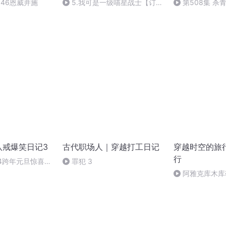
46恩威并施
5.我可是一级喵星战士【订阅
第508集 杀
+关注解锁更多惊喜】
嘤 我认输]
八戒爆笑日记3
古代职场人｜穿越打工日记
穿越时空的旅
行
24跨年元旦惊喜彩
罪犯 3
阿雅克库木库