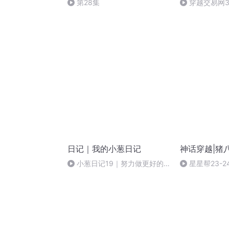
第28集
穿越交易网3
日记｜我的小葱日记
神话穿越|猪
小葱日记19｜努力做更好的
星星帮23-
自己2022-07-20
蛋