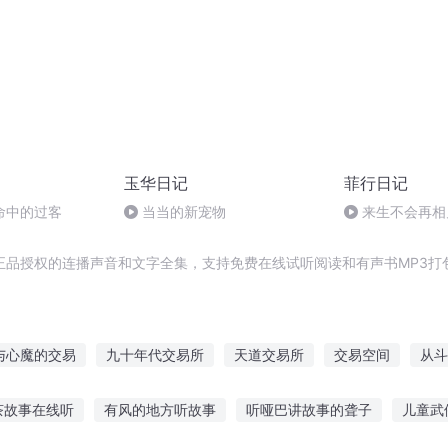
玉华日记
菲行日记
命中的过客
当当的新宠物
来生不会再相
正品授权的连播声音和文字全集，支持免费在线试听阅读和有声书MP3打
与心魔的交易
九十年代交易所
天道交易所
交易空间
从斗
记
柯南之交易
交易天下
我在仙界做交易
修真交易行
茶故事在线听
有风的地方听故事
听哑巴讲故事的聋子
儿童武
超时空交易系统
魔鬼交易所之战魔重生