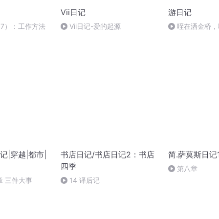
Vii日记
游日记
37）：工作方法
Vii日记-爱的起源
咥在洒金桥，
|穿越|都市|
书店日记/书店日记2：书店
简.萨莫斯日记
四季
第八章
章 三件大事
14 译后记