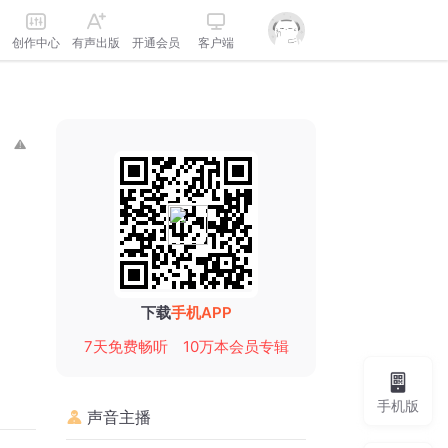
创作中心
有声出版
开通会员
客户端
下载
手机APP
7天免费畅听
10万本会员专辑
手机版
声音主播