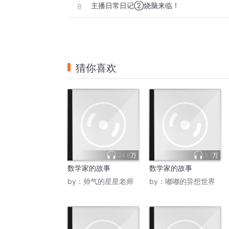
主播日常日记②烧脑来临！
8
猜你喜欢
24.6万
5.1万
数学家的故事
数学家的故事
by：
帅气的星星老师
by：
嘟嘟的异想世界