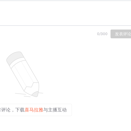
发表评
0
/
300
有评论，下载
喜马拉雅
与主播互动