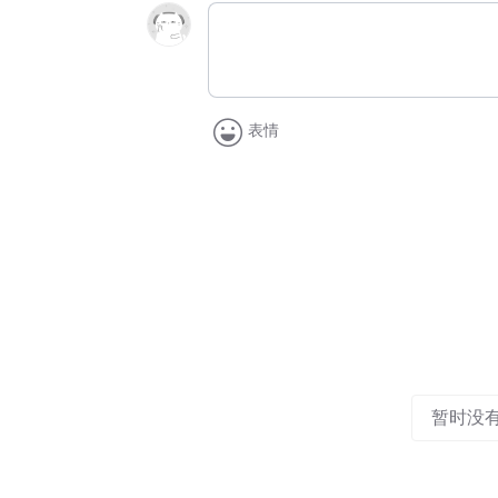
表情
暂时没