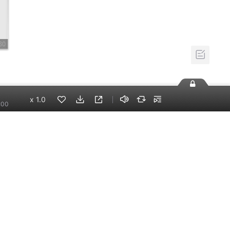
60
x
1.0
:00
手机端
企业版
电脑端
员工学习，企业买单
版权声明
自律承诺
：400-838-5616