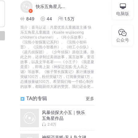
快乐五角星儿童频道
电脑版
849
44
1.5万
简介：
喜马认证：月度优质儿童频道主播 快
乐五角星儿童频道（Kuaile wujiaoxing
论
children's channel），《何小乐故事》、
公众号
《浣熊小智探案记系列》、《浣熊小智科
普》、《浣熊小智番外》、《特工小分队》、
《超凡侦探团》、《少年侦探》原创主播。除
此之外，还录制过美德故事，寓言故事，童话
故事，以及文学名著——《小王子》《我是夏
蛋蛋》，即将上架《神探迈克狐·无人岛之
谜》等故事。《猴子警长探案记》累计播放量
突破100万，粉丝突破1万，订阅量突破1万，
总播放量破100万。希望我们每一个精心制作
的故事，都能获得大家的赞赏。我们还会更加
努力！让我们一起加油！
TA的专辑
更多
风暴侦探犬小五｜快乐
五角星作品
2.6万
神探迈克狐·无人岛之谜