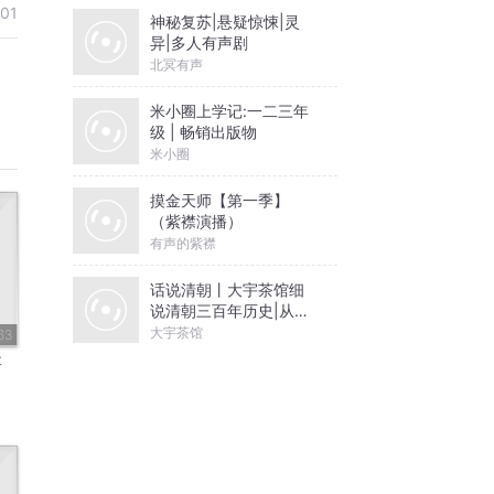
-01
神秘复苏|悬疑惊悚|灵
异|多人有声剧
北冥有声
米小圈上学记:一二三年
级 | 畅销出版物
米小圈
摸金天师【第一季】
（紫襟演播）
有声的紫襟
话说清朝丨大宇茶馆细
说清朝三百年历史|从努
尔哈赤到末代皇帝溥仪|
大宇茶馆
63
康熙雍正乾隆
事