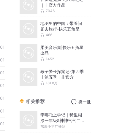
｜非官方作品
7046
地图里的中国：带着问
题去旅行-快乐五角星
466
-01
柔美音乐集|快乐五角星
出品
1452
-01
猴子警长探案记-第四季
-01
丨第五季丨非官方
181.8万
-01
-01
相关推荐
换一批
-01
李哪吒上学记｜稀里糊
涂一年级&神神气气二年
-01
级
东海小学广播站