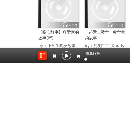
4.8万
15.2万
【晚安故事】数学家的
一起爱上数学 | 数学家
故事(新)
的故事
by：
小学生晚安故事
by：
兜兜牛牛_Daddy
喜马拉雅
开放平台
云剪辑
对接海量精彩内容
在线音频剪辑神器
关于我们
联系我
Copyright © 2012-