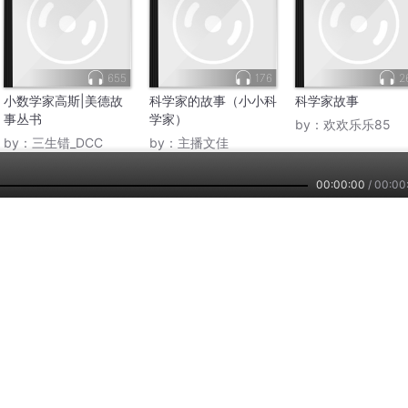
655
176
2
小数学家高斯|美德故
科学家的故事（小小科
科学家故事
事丛书
学家）
by：
欢欢乐乐85
by：
三生错_DCC
by：
主播文佳
00:00:00
/
00:00
主播培训
小雅智能
车联网平台
兼职副业，兴趣赚钱
智能硬件，连接赋能
自在出行，听我想听
们
公司新闻
招贤纳士
用户反馈
服务协议
隐私政策
2026
www.ximalaya.com lnc. ALL Rights Reserved
沪ICP备13027243号
客服热线