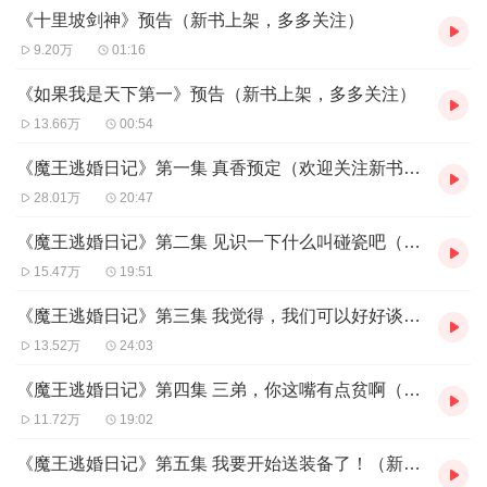
《十里坡剑神》预告（新书上架，多多关注）
性好感度max的能力，”我知道，这婚我逃定了！”
但我不知道的是，这......仅仅是一个开始。
9.20万
01:16
而自传的作者，居然是两千年前的一统魔王。
《如果我是天下第一》预告（新书上架，多多关注）
【作者/出品简介】
13.66万
00:54
作者：梦惊蝉
出品：次元星球、刺猬猫联合出品
《魔王逃婚日记》第一集 真香预定（欢迎关注新书龙门无间道）
28.01万
20:47
【主播/制作简介】
本剧按出场顺序演播人员有：李铫、有个狮子、番茄、天河牧、倒
《魔王逃婚日记》第二集 见识一下什么叫碰瓷吧（欢迎关注新书龙门无间道）
二不三、那恩、常禹、夕棠、朱大胆儿、王一斐、狐狸、张如麒、
15.47万
19:51
边墨等二十余位经验丰富的影视、小说配音演员
制作：阿莱、三十河西工作室
《魔王逃婚日记》第三集 我觉得，我们可以好好谈谈（新书慢热，感谢支持）
13.52万
24:03
《魔王逃婚日记》第四集 三弟，你这嘴有点贫啊（新书慢热，全力以赴）
11.72万
19:02
《魔王逃婚日记》第五集 我要开始送装备了！（新书慢热，越来越精彩）