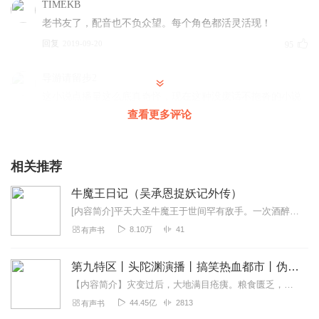
TIMEKB
老书友了，配音也不负众望。每个角色都活灵活现！
回复
2019-09-20
95
导游请留步2
这小说点播量这么底真奇怪，现在这种没废话不拖沓的小说
太罕见了，节奏感和张小花的小说一样好，播讲和这小说的
查看更多评论
契合度非常到位，产量也比大部分主播高，看小说的进度很
快就要完结了，建议主播开新书一定要挑好新书，千万别挑
那些废话拖剧情主角无脑开挂被动嘲讽四界装逼打脸的小
相关推荐
说！我有限的手机内存一共就下载了三部小说反复听 官方救
牛魔王日记（吴承恩捉妖记外传）
世主 我有一座恐怖屋女配 魔王逃婚日记！
[内容简介]平天大圣牛魔王于世间罕有敌手。一次酒醉，平天恍如走火入魔，与亲如手足的十二方刀枪相见。世人震惊，待李家赶到时，却无任何踪迹。传平天大圣已与十二方同归...
回复
2020-02-02
81
8.10万
41
有声书
Gentlemiao
第九特区丨头陀渊演播丨搞笑热血都市丨伪戒丨VIP免费多人有声剧
真的是一部很好的小说，有笑点，但也不是那种低俗的胡扯
的引人发笑。主播也很用心的在播讲，偶尔有一些小失误但
【内容简介】灾变过后，大地满目疮痍。粮食匮乏，资源紧俏，局势混乱……一位从待规划区杀出来的青年，背对着漫天黄沙，孤身来到九区谋生，却不曾想偶然结识三五好友，一念...
是丝毫不影响整体，整体都是十分完美的。另外，小说的评
44.45亿
2813
有声书
论我也经常翻翻，其实也很有意思，主播有时候也会回复，