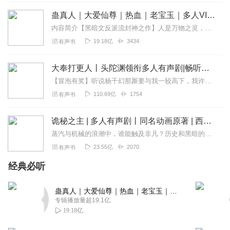
可以说是十分亲民了。 在线表白卡莱尔大师，这么好的执事
蛊真人｜大爱仙尊｜热血｜老宝玉｜多人VIP免费有声剧
我也想要一个啊 但是，但是，但是，我唯一的雷点就是——
内容简介【黑暗文反派流封神之作】人是万物之灵，蛊是天地真精。一个穿越者不断重生的故事。一个养蛊、炼蛊、用蛊的奇特世界。配音组（男角色）老宝玉旁白...
这本文不是1V1，主角有后宫...所有感情戏我全部跳过了，雷
19.18亿
3434
有声书
这个的小伙伴记得绕路
回复
2020-02-02
51
大奉打更人丨头陀渊领衔多人有声剧|畅听全集|王鹤棣、田曦薇主演影视剧原著|卖报小郎君
【冒泡有奖】听说杨千幻那厮要与我一较高下，我许七安要开始装叉了！快进入声音播放页戳下方输入框，冒个泡偷偷告诉我，我要用哪些诗词才能胜过他？说得好的，有赏！202...
1831039sfdh
110.69亿
1754
有声书
到后面会不会变成后宫类的？我可不喜欢后宫类的。我希望
他能和精灵女王在一起。别到最后变成后宫类的都起了。
诡秘之主 | 多人有声剧丨同名动画原著 | 西幻克苏鲁 | 乌贼作品
回复
2019-11-13
49
蒸汽与机械的浪潮中，谁能触及非凡？历史和黑暗的迷雾里，又是谁在耳语？我从诡秘中醒来，睁眼看见这个世界：枪械，大炮，巨舰，飞空艇，差分机；魔药，占卜，诅咒，倒吊人...
23.55亿
2070
有声书
面条和馒头
超喜欢
经典必听
回复
2019-09-10
48
蛊真人｜大爱仙尊｜热血｜老宝玉｜多人VIP免费有声剧
专辑播放量超19.1亿
清君说
19.18亿
年度佳品，配音生动形象，既视感满满，小说题材也很新颖
不俗套。近些年听过书中最好的作品之一了。 希望主播团