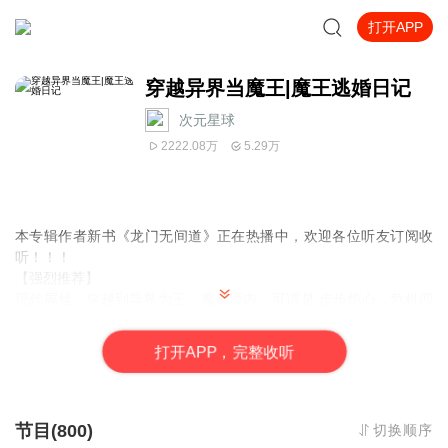
打开APP
穿越异界当魔王|魔王逃婚日记
次元星球
2222.08万
5.29万
本专辑作者新书《龙门无间道》正在热播中，欢迎各位听友订阅收
听！！！
【强烈推荐】
现代屌丝，穿越到异界为王，魔都境内，可谓是 步步惊心，危机四
伏，一招不慎，就会遭到杀身之祸。没有母族、没有大腿，人前人
后全靠戏精上线。好了，啥也不说了，直接上图。
打
开
A
P
P，完整收听
【内容简介】
大陆历7777年，一本自传的公布引起了轩然大波。书页的第一句话
就是：
节目(800)
切换顺序
面对着我那母虫一般的未婚妻娇羞的触角，看着自己获得的“非人异