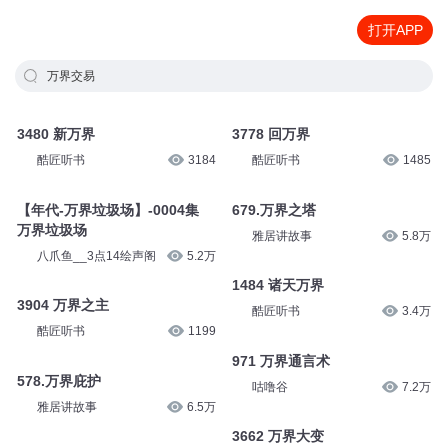
打开APP
万界交易
3480 新万界
3778 回万界
酷匠听书
3184
酷匠听书
1485
【年代-万界垃圾场】-0004集
679.万界之塔
万界垃圾场
雅居讲故事
5.8万
八爪鱼__3点14绘声阁
5.2万
1484 诸天万界
3904 万界之主
酷匠听书
3.4万
酷匠听书
1199
971 万界通言术
578.万界庇护
咕噜谷
7.2万
雅居讲故事
6.5万
3662 万界大变