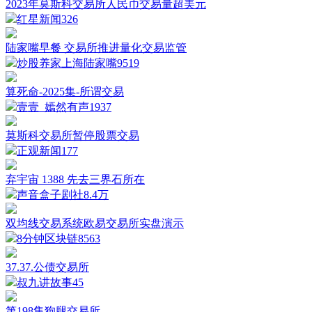
2023年莫斯科交易所人民币交易量超美元
红星新闻
326
陆家嘴早餐 交易所推进量化交易监管
炒股养家上海陆家嘴
9519
算死命-2025集-所谓交易
壹壹_嫣然有声
1937
莫斯科交易所暂停股票交易
正观新闻
177
弃宇宙 1388 先去三界石所在
声音盒子剧社
8.4万
双均线交易系统欧易交易所实盘演示
8分钟区块链
8563
37.37.公债交易所
叔九讲故事
45
第198集狗腿交易所