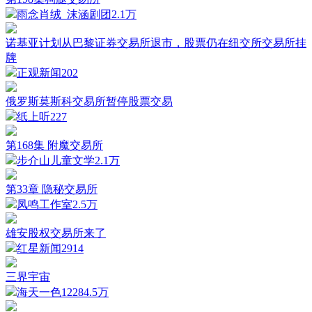
雨念肖绒_沫涵剧团
2.1万
诺基亚计划从巴黎证券交易所退市，股票仍在纽交所交易所挂
牌
正观新闻
202
俄罗斯莫斯科交易所暂停股票交易
纸上听
227
第168集 附魔交易所
步介山儿童文学
2.1万
第33章 隐秘交易所
凤鸣工作室
2.5万
雄安股权交易所来了
红星新闻
2914
三界宇宙
海天一色1228
4.5万