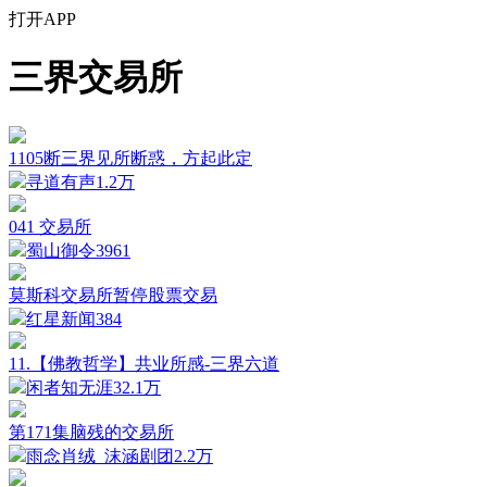
打开APP
三界交易所
1105断三界见所断惑，方起此定
寻道有声
1.2万
041 交易所
蜀山御令
3961
莫斯科交易所暂停股票交易
红星新闻
384
11.【佛教哲学】共业所感-三界六道
闲者知无涯
32.1万
第171集脑残的交易所
雨念肖绒_沫涵剧团
2.2万