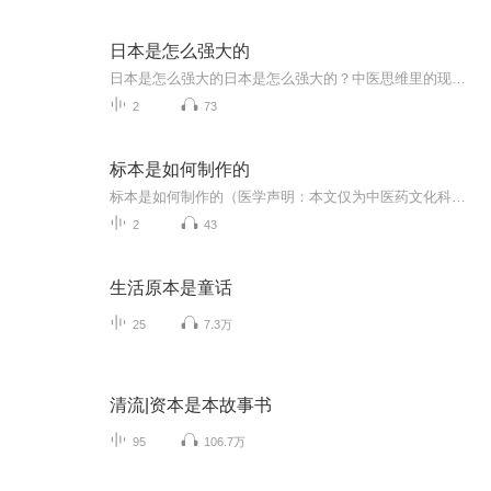
日本是怎么强大的
日本是怎么强大的日本是怎么强大的？中医思维里的现代启示录 最近总刷到有人问"小日子凭什么能成发达国家"，底下一堆人吵得脸红脖子粗。要我说啊，这事儿跟中医调理身子骨一个道理——得找准命门，该补的补，该通的通。今儿咱就用老祖宗的智慧，拆解下...
2
73
标本是如何制作的
标本是如何制作的（医学声明：本文仅为中医药文化科普，所涉操作方法需专业人员完成，严禁自行尝试。具体诊疗请遵医嘱。）一副中药标本的前世今生：老药工的手艺活比AI绘图更难凌晨四点的药材市场，老王师傅摸黑挑拣着新鲜茯苓时，00后徒弟正刷着短视频里...
2
43
生活原本是童话
25
7.3万
清流|资本是本故事书
95
106.7万