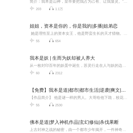
简介：我本是山神，皇帝要把我占为己有、让我显灵。“显你个大头鬼！先看看你的供奉有多少？！”结果，我被诡异白光拉进了现代游戏——虚拟副本、在诡异中求生......”天啊！要死也得拉个垫背的！皇帝你给我过来！”......
203
1.1万
姐姐，资本是你的，你是我的|多播|姐弟恋
她是理性至上的资本女王，他是野蛮生长的天才猎物。在一次次并肩作战与危机考验中，猎手与猎物的身份逐渐模糊。当冷酷的资本逻辑撞上炽热的少年真心，理性与感性的天平开始失控。一场关于征服、信任与沦陷的极致拉扯。 她以为自己在下注，其实早已入了局。
55
654
我本是妖 | 生而为妖却被人养大
从一枚封印百年的妖蛋中诞生，苏灵行走在人与妖的边界。她能窥见亡魂的低语，却看不清自己的宿命。当温情与背叛交替，阴谋与守护并行，深藏于血脉中的妖王之力逐渐苏醒。而牵引这一切的"妖王之心"，究竟是救赎的钥匙，还是毁灭的开端？她必须撕开伪装，在...
60
2312
【免费】我本是道|都市|都市生活|逆袭|爽文|AI专辑
【作品简介】 他是谜一样的男人。大哥给他下跪，校花倒追，首富要收他当女婿……没人知道原因。 他说：我只是个穷屌啊，你们拿错剧本了吧？大人物们说：不，你很不凡！ 直到有一天，满天诸神都跪求他拯救……【作者简介】风云二号AI专辑，全集免费，欢迎收...
55
2530
佛本是道|梦入神机作品|玄幻修仙|杀伐果断
上古封神之战的秘密，由一个都市少年揭开，一件神奇的法轮，述说了当年佛与道的秘密……神秘残暴的上古异种六翅金蚕；歹毒无比的天玄血魔杀咒；潜心修练两千年的轩辕法王；杀气滔天的地煞大阵；阴森凄厉的长平古战场猛鬼军魂；通灵神妙的双头狼天罗化血神...