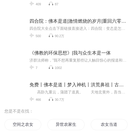
409
87
四合院：佛本是道|激情燃烧的岁月|重回六零年代
四合院大全点击下面链接直接进入：四合院：变态是怎样练成的|猫城记|老舍作品_全集免费在线阅读收听下载 - 喜马拉雅 (ximalaya.com)四合院：贾张氏的绝户手|正红旗下|老舍作品_全集免费在线阅读收听下载 - 喜马拉雅 (ximalaya.com)四合院|佛本是道|重回六...
500
90.2万
《佛教的环保思想》|我与众生本是一体
济群法师称，“我不想再重复那些让人触目惊心的报道和数据，相信这对于每一位真正关心环境问题的人都不是新鲜的话题。我觉得也没有必要就环保的必要性和迫切性展开论述，相信在这一点上，应该也不会有人公开地表示反对。”在本书中，他所要提出的问题是，...
7
1002
免费丨佛本是道丨梦入神机丨洪荒鼻祖丨古典仙侠
高卧九重云，蒲团了道真。 天地玄黄外，吾当掌教尊。 盘古生太极，两仪四象循。 一道传三友，二教阐截分。 玄门都领袖，一气化周青。 上古封神之战的秘密，由一个都市少年揭开，一件神奇的法轮，述说了当年佛与道的秘密…… 天纵奇...
466
30.7万
您是不是在找：
空间之农女真好命
异世农家生活
农女当道