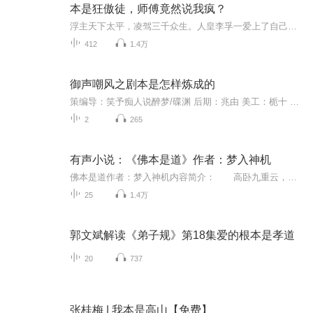
本是狂傲徒，师傅竟然说我疯？
浮主天下太平，凌驾三千众生。人皇李孚一爱上了自己的师父祁陆为了救活祁陆不惜一切...闯阴司、断龙脉、剜去自己半颗心...万世轮回、相爱相杀..重要提示：双男主！！不喜误入，生活不易，评分请手下留情
412
1.4万
御声嘲风之剧本是怎样炼成的
策编导：笑予痴人说醉梦/碟渊 后期：兆由 美工：栀十 CV 编剧-沈二凤 后期-笑予痴人说醉梦 翻唱-茶几 导演-柯里呆 外交-碟渊 美工-阿苏 脑洞中人 cv/勇者-黑羽 公主-微凉 魔王-夜见岛
2
265
有声小说：《佛本是道》作者：梦入神机
佛本是道作者：梦入神机内容简介： 高卧九重云，蒲团了道真。 天地玄黄外，吾当掌教尊。 盘古生太极，两仪四象循。 一道传三友，二教阐截分。 玄门都领袖，一气化周青。 我们的口号是： 发扬中国土生土长的传统文化！
25
1.4万
郭文斌解读《弟子规》第18集爱的根本是孝道
20
737
张桂梅 | 我本是高山【免费】