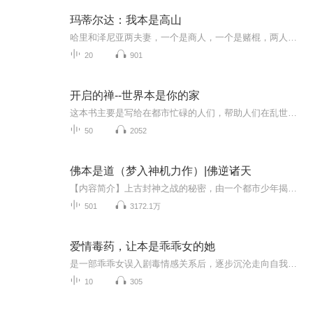
玛蒂尔达：我本是高山
哈里和泽尼亚两夫妻，一个是商人，一个是赌棍，两人再也没有想到的是，他们爱情的结晶，小小的玛蒂尔达竟然是个世间罕有的天才。应玛蒂尔达的要求，完全忽视她的教育的父母将她送进了康琴小学，一段新的旅程在玛蒂尔达面前就此展开。身为康琴小学的校长，...
20
901
开启的禅--世界本是你的家
这本书主要是写给在都市忙碌的人们，帮助人们在乱世中安顿身心。世间纯朴而简单的真谛，人生清澈而明净的观察，乱世安顿身心的最好读物，献给都市忙碌一族的生活禅。你以为，自己是人生的主人。假如，你仅仅是个过客呢？你以为，自己看到的都是真相。假如，你仅仅是被眼睛和心欺骗了呢？你以为，自己的需要都是合理的。假如，你仅仅是用别人的价值观来衡量自己呢？放空自我，放下判断，只是静静地倾听和感悟——大山深处，老禅师给他的小香炉讲故事……
50
2052
佛本是道（梦入神机力作）|佛逆诸天
【内容简介】上古封神之战的秘密，由一个都市少年揭开，一件神奇的法轮，述说了当年佛与道的秘密……天纵奇才周青横空出世，机缘巧合，在天地人魔之界，道佛仙妖之门任意穿梭，游刃有余，扶摇直上。神秘残暴的上古异种六翅金蚕；歹毒无比的天玄血魔杀咒；...
501
3172.1万
爱情毒药，让本是乖乖女的她
是一部乖乖女误入剧毒情感关系后，逐步沉沦走向自我毁灭的现实情感故事。核心讲述温顺女主在扭曲的爱情中，丧失节目主题：自我，直至人生崩塌的过程。
10
305