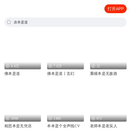
打开APP
农本是道
4.4万
7.6万
32
佛本是道
佛本是道丨玄幻
重瞳本是无敌路
3868
2480
672
相思本是无凭语
本本是个全声线CV
老师本是老实人