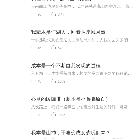
云南丽江华坪女子高中： 我生来就是高山而非溪流，我欲于群峰之巅俯视平庸的沟壑。 我生来就是人杰而非草芥，我站在伟人之肩藐视卑微的懦夫！ 以此作品向张桂梅校长致以最崇高的敬意！祝您健康顺意！
20
3.4万
我辈本是江湖人，回看临岸风月事
一群孤独失意的江湖人，漂泊日久后，为找回丢失的初心，踏上了寻梦旅途，沿途相互吸引，抱团取暖，最终壮大成一个遨游梦乡的寻霞组织。江湖人的故事，由此开始。但极致的繁华背后是无尽的落寞！当盛宴散场，舞台上的帷幕缓缓落下，我们的主人公又将何去何...
15
872
成本是一个不断自我发现的过程
只有放下，才能重获自由，想要的东西得不到的确很遗憾，但是想扔的东西扔不了，将会更痛苦。
48
1669
心灵的暖咖啡（基本是小噜嘟原创）
成长路上，我们一路奔波，忙着应对生活的种种，却常常忘了内心那个纯真的小孩。你有多久没停下脚步，抱抱他、听听他的心声了？在这里，心灵咖啡为你而设。我写下的每一篇文章，都带着温暖与力量，陪小学到成家后的你，重新找回内心的柔软和纯真，一起疗愈...
49
2198
我本是山神，干嘛变成女孩玩副本？！