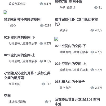
姣姣兮工作室
6.1万
推荐完结代餐《农门长姐有空
第156章 带小夫郎进空间
间》
if倾心
6289
姣姣兮
4.3万
029 空间内的空间-下
029 空间内的空间-下
呦呦鹿鸣儿童睡前故事
8.2万
呦呦鹿鸣儿童睡前故事
4.7万
029 空间内的空间-上
029 空间内的空间-上
呦呦鹿鸣儿童睡前故事
8.3万
呦呦鹿鸣儿童睡前故事
4.7万
小酒馆芳沁空间开幕：成都公共
068 和大山的小日子
空间的新探索
天空有声
2.2万
红星新闻
112
我在修仙世界开农场1156 空间
空间
牢笼
沫沫音乐剧场
7
看点有声
2.1万
您是不是在找：