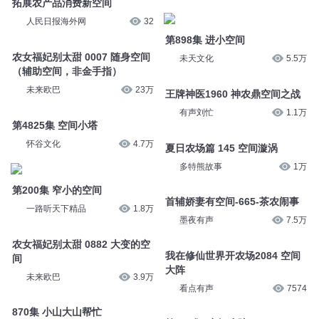
拓展农产品消费新空间
第898集 进小空间
人民日报海外网
32
未天文化
5.5万
农女福妃别太甜 0007 随身空间
王牌神医1960 神农鼎空间之战
（辅助空间，非金手指）
有声刘忙
1.1万
未来欧巴
23万
夏日农场篇 145 空间漩涡
第4825集 空间小塔
多特熊故事
1万
怀谷文化
4.7万
首辅娇妻有空间-665-茶农闹事
第200集 窄小的空间
墨夜有声
7.5万
一路听天下精品
1.8万
我在修仙世界开农场2084 空间
农女福妃别太甜 0882 大变的空
大阵
间
看点有声
7574
未来欧巴
3.9万
第057集 空间小院
870集 小山大山帮忙
华子_侯青烟
81