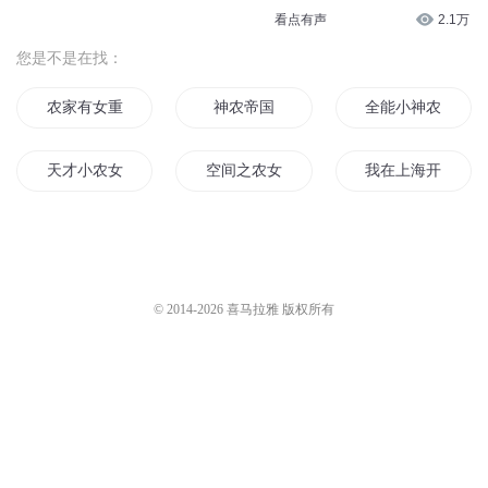
农家有女重长成
神农帝国
全能小神农
天才小农女
空间之农女皇后
我在上海开农家乐
异世农家生活
风生水起之超强农家女
空间之农女真好命
农学大师在古代
倾城小农女
重生空间农家宝
© 2014-
2026
喜马拉雅 版权所有
天命神农
重生农家千金
农女太子妃
农金时代
农女当道
穿越成为农家女
农本是道
空间之第一农家女