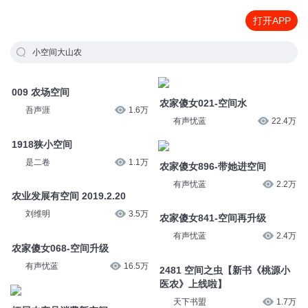
打开APP
小空间大山农
009 农场空间
农家傻女021-空间水
吾声涯
1.6万
有声忧蓝
22.4万
1918狭小空间
农家傻女896-带她进空间
是二卷
1.1万
有声忧蓝
2.2万
农业发展有空间 2019.2.20
农家傻女841-空间再升级
刘维明
3.5万
有声忧蓝
2.4万
农家傻女068-空间升级
2481 空间之虫【新书《桃源小
医农》上线啦】
有声忧蓝
16.5万
天下书盟
1.7万