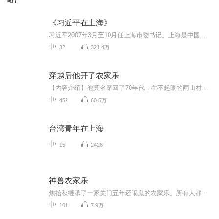
略】
《习近平在上海》
习近平2007年3月至10月任上海市委书记。上海是中国共产党的诞生地、国际性大都市，在我国改革发展稳定中具有重要地位。习近平在特殊时期来到上海，重点抓了市第九次党代会的筹备工作，通过党代会形成共识、凝聚人心、振奋精神。他履职后第一场公开活动是瞻...
32
321.4万
穿越后他开了农家乐
【内容介绍】他莫名穿回了70年代，在不起眼的雨山村，悄悄开起了一家农家乐，明明是个山沟沟，却每天豪车不断。【作者】红尘闲客【主播】苏星河、刀刀【购买须知】1.本作品为付费有声书，购买成功后，即可收听。2.版权归九阅小说所有，严禁翻录成任何形式...
452
60.5万
台湾青年在上海
15
2426
神兽农家乐
焦拾秋继承了一家关门五年还闹鬼的农家乐。所有人都等着看笑话这农家乐破的漏雨还闹鬼，别说客人，估计清洁工都请不到。等等？！什么？那位厌食多年的政界大佬竟然天天来吃饭？什么？那位抠搜的富商竟然一口气投资三个亿？什么？那位影帝怎么还打包店里白开水？焦拾秋想看我笑话？呵呵。反派吃瓜群众真香！记者采访焦先生，请问，在经营上你有什么可分享的经验？焦拾秋emmm，养只招财猫？记者您真会开玩笑。负责守门的大橘恶狠狠rua了一把小老板再叫我招财，我就让你见识见识什么是夫纲！灵异神怪种田文...
101
7.9万