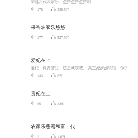
穿越古代农家乐，点赞点赞点赞啊，，，，，
178
239.9万
果香农家乐悠悠
177
537.9万
爱妃在上
爱妃，良宵苦短，还是就寝吧。 某王妃娇媚软语，伸手轻轻地抚摸着某王爷的脸颊：王爷，咱们不是说好了，奴家帮王爷夺得江山，王爷保奴家一世安稳，互惠互利，互不干涉不是挺好吗！爱妃，本王觉得江山要夺，美人也要抱，来，爱妃让本王香一个……王爷您动一下手臂行吗？王爷您要好好休息啊！某王妃吴侬软语。该死的，你给本王下了软骨香！呵呵，王爷很识货嘛，这软骨香有奴家香么？
133
5万
贵妃在上
65
3391
农家乐恶霸和富二代
21
1.8万