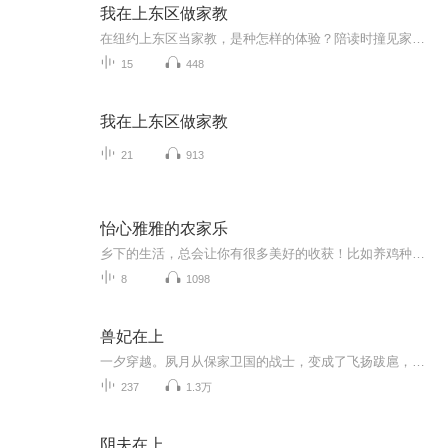
我在上东区做家教
在纽约上东区当家教，是种怎样的体验？陪读时撞见家长为藤校名额明争暗斗，辅导中发现“精英孩子”藏着不为人知的脆弱。作者用真实家教经历，串联起富豪家庭的教育焦虑、代际矛盾，每个为“教育内卷”窒息的人，都能在书中找到共鸣，看清教育该有的模样。
15
448
我在上东区做家教
21
913
怡心雅雅的农家乐
乡下的生活，总会让你有很多美好的收获！比如养鸡种菜，瓜果丰富，邻里相亲相爱……
8
1098
兽妃在上
一夕穿越。夙月从保家卫国的战士，变成了飞扬跋扈，人人不齿的镇国将军府之女。狗男女设计陷害，致使玄根被废？没关系！咱有更牛逼的！狗皇帝觊觎忌惮，试图铲除夙家？没关系！咱造个反先！畅行天下，遨游四海，运逆天之力，驭万兽追随，顺带着摘回来一朵...
237
1.3万
阴夫在上