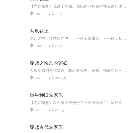
【内容简介】我是个怪胎。我妈差点把我生在满是尸体碎块的凶案现场。跟着外婆长到十六岁的时候，一只鬼找上了我。“偷了我的基因，还想跑？”男鬼缠着我如是说。【作者/主播】作者：天荷主播：遥声传媒【购买须知】1、本作品为付费有声书，前35集为免费试...
348
11万
吾凰在上
宫廷之中，伴君如伴虎。上一秒耳鬓厮磨，下一秒，却是步步危机。拂袖间，红颜枯骨。这，难道就是命运吗？
144
5.5万
穿越之快乐农家妇
人家穿越都是到皇宫、相府做公主、闺秀。她却穿到一个鸟不拉屎的地方做村妇！不过老天还是公平的，给了她一位好老公和一个超可爱的胖娃娃。有夫、有子，还有点田，貌似还不错。那她就把这无奈的农家生活过的甜蜜、快乐、有滋有味些吧！
220
266.2万
重生种田农家乐
【内容简介】农业博士的她得了一场怪病死亡。却在不久发现自己居然重生在农村之中，还附带有一个种田的神秘空间，凭着她前世的知识以及这个空间，她该如何掌握自己的人生呢？【作者/主播简介】作者：KKgirl ，网络小说作家。主播：心路历程【购买须知】1、...
215
61.8万
穿越古代农家乐