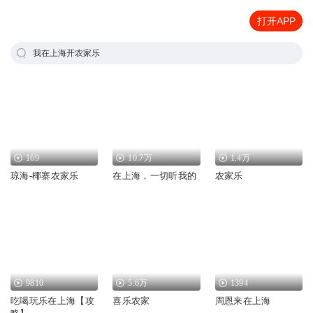
打开APP
我在上海开农家乐
169
10.7万
1.4万
琼海-椰寨农家乐
在上海，一切听我的
农家乐
9810
5.6万
1394
吃喝玩乐在上海【攻
喜乐农家
周恩来在上海