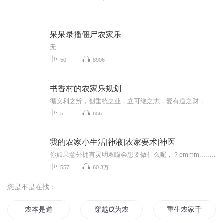
呆呆录播僵尸农家乐
无
50
8906
书香村的农家乐规划
循义利之辨，创垂统之业，立可继之志，愛有道之财，乘东风之便，开万世之来。
5
856
我的农家小生活|神液|农家要术|神医
你如果意外拥有灵明双瞳会想要做什么呢，？emmm.....知晓它的神奇之处，？还是会...本专辑VIP免费收听喔，不定时爆更！！订阅不迷路更新随时听！欢迎评论~⭐投月票活动来袭详情见图~~故事简介： 失业失恋后的郑阳，意外获得灵明双瞳，脑海中多出了一本农...
557
60.3万
您是不是在找：
农本是道
穿越成为农家女
重生农家千金