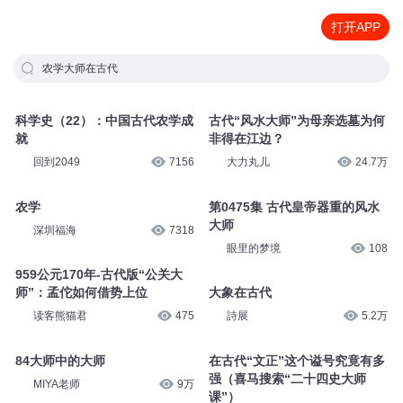
打开APP
农学大师在古代
科学史（22）：中国古代农学成
古代“风水大师”为母亲选墓为何
就
非得在江边？
回到2049
7156
大力丸儿
24.7万
农学
第0475集 古代皇帝器重的风水
大师
深圳福海
7318
眼里的梦境
108
959公元170年-古代版“公关大
大象在古代
师”：孟佗如何借势上位
詩展
5.2万
读客熊猫君
475
在古代“文正”这个谥号究竟有多