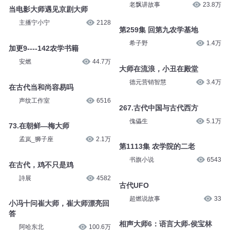
师大师到
0079 在古代“文正”这个谥号究
司徒小大大
55.5万
竟有多强（喜马搜索“二十四史
大师课”）
有声鱼供君
1.2万
大师
老飘讲故事
23.8万
当电影大师遇见京剧大师
主播宁小宁
2128
第259集 回第九农学基地
希子野
1.4万
加更9----142农学书籍
安燃
44.7万
大师在流浪，小丑在殿堂
德元营销智慧
3.4万
在古代当和尚容易吗
声纹工作室
6516
267.古代中国与古代西方
傀儡生
5.1万
73.在朝鲜—梅大师
第1113集 农学院的二老
孟岚_狮子座
2.1万