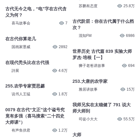
84大师中的大师
强（喜马搜索“二十四史大师
课”）
MIYA老师
9万
苏鹏有态度
25.8万
古代无今之电，“电”字在古代含
义为何？
古代阶层：你在古代属于什么档
次？
喜马故事会
7
混知FM
6986
在古代你算老几
国画家墨威
2892
世界历史 古代篇 839 实验大师
罗杰·培根【一】
狮子老爸讲故事
694
在现代秃头比在古代强
詩展
4.6万
253.大唐的农学家
雅居讲故事
15万
255.农学专家贾思勰
说书人王猛
1.8万
我师兄实在太稳健了 791 说大