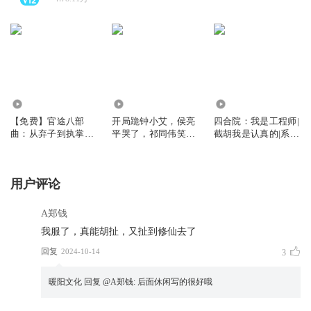
19.45万
18.97万
483.20万
【免费】官途八部
开局跪钟小艾，侯亮
四合院：我是工程师|
曲：从弃子到执掌天
平哭了，祁同伟笑了|
截胡我是认真的|系
下|市委班子|组织部
人民的名义
统|多女主
长|省委班子|权谋
用户评论
A郑钱
我服了，真能胡扯，又扯到修仙去了
回复
2024-10-14
3
暖阳文化
回复 @
A郑钱
:
后面休闲写的很好哦