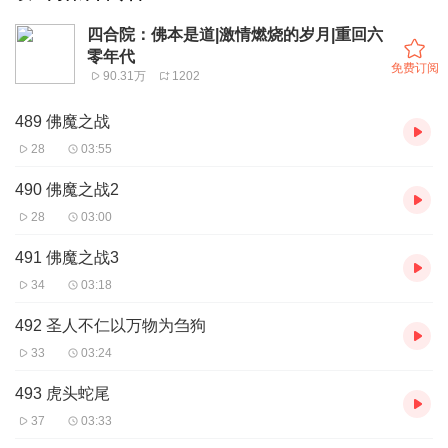
四合院：佛本是道|激情燃烧的岁月|重回六
零年代
免费订阅
90.31万
1202
489 佛魔之战
28
03:55
490 佛魔之战2
28
03:00
491 佛魔之战3
34
03:18
492 圣人不仁以万物为刍狗
33
03:24
493 虎头蛇尾
37
03:33