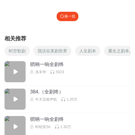
换一批
相关推荐
时空歌剧
我活在美剧世界
人生剧本
重生之剧本人
唢呐一响全剧终
兆丰华
5023
384.（全剧终）
牛大宝留声机
1.20万
唢呐一响全剧终
时幼安Sir
1.30万