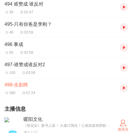
494 谁赞成 谁反对
38
02:47
495-只有你爸是李刚？
46
03:59
496 事成
56
02:58
497-谁赞成谁反对2
105
03:58
498-全剧终
380
07:24
主播信息
暖阳文化
《茶花女》新书上架！ 火速订阅拉！心底知道有阴影，仍要面向光明。 让我们伴随涛声，看花谢花开，潮涨潮落……
加关注
8.11万