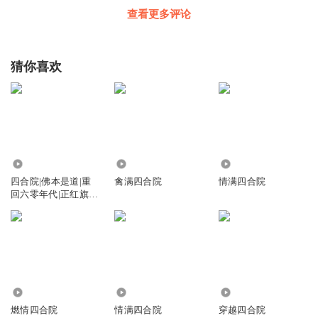
查看更多评论
猜你喜欢
365.05万
447.23万
25.61万
四合院|佛本是道|重
禽满四合院
情满四合院
回六零年代|正红旗
下|精彩多播
23.63万
25.93万
12.53万
燃情四合院
情满四合院
穿越四合院